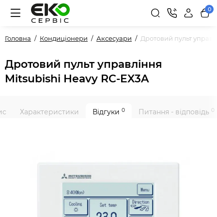
0
Головна
Кондиціонери
Аксесуари
Дротовий пульт управл
Дротовий пульт управління
Mitsubishi Heavy RC-EX3A
0
0
ис
Характеристики
Відгуки
Питання - відповідь