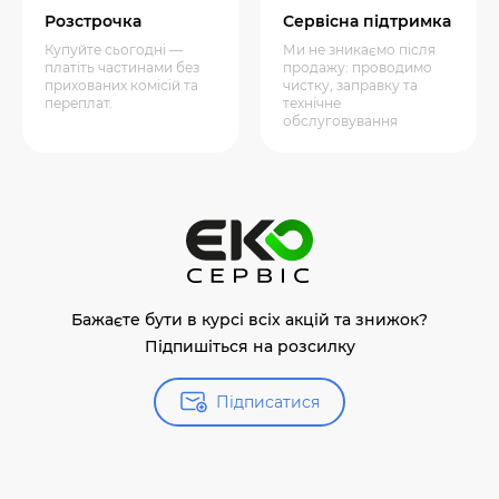
Розстрочка
Сервісна підтримка
Купуйте сьогодні —
Ми не зникаємо після
платіть частинами без
продажу: проводимо
прихованих комісій та
чистку, заправку та
переплат.
технічне
обслуговування
Бажаєте бути в курсі всіх акцій та знижок?
Підпишіться на розсилку
Підписатися