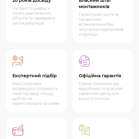
20 років досвіду
Власний штат
монтажників
Не просто цифра, а
тисячі реалізованих
Гарантуємо чисте та
об’єктів та перевірена
професійне
часом репутація.
встановлення без
залучення підрядників
«з вулиці»
Експертний підбір
Офіційна гарантія
Наші інженери
Пряма підтримка від
розрахують потужність
виробника та власний
саме під вашу площу,
сервісний центр для
щоб ви не
вашого спокою.
переплачували за зайве.