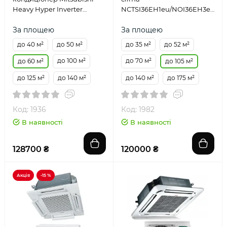
Heavy Hyper Inverter
NCTSI36EH1eu/NOI36EH3eu/NC
FDT60VH/SRC60ZSX-W1
24-60EHeu
За площею
За площею
до 40 м²
до 50 м²
до 35 м²
до 52 м²
до 100 м²
до 70 м²
до 60 м²
до 105 м²
до 125 м²
до 140 м²
до 140 м²
до 175 м²
Код: 1936
Код: 1982
В наявності
В наявності
128700 ₴
120000 ₴
Акція
-15 %