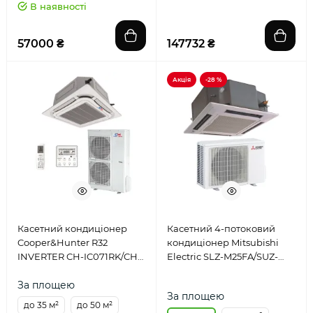
В наявності
57000 ₴
147732 ₴
Акція
-28 %
Касетний кондиціонер
Касетний 4-потоковий
Cooper&Hunter R32
кондиціонер Mitsubishi
INVERTER CH-IC071RK/CH-
Electric SLZ-M25FA/SUZ-
IU071RK
M25VA
За площею
За площею
до 35 м²
до 50 м²