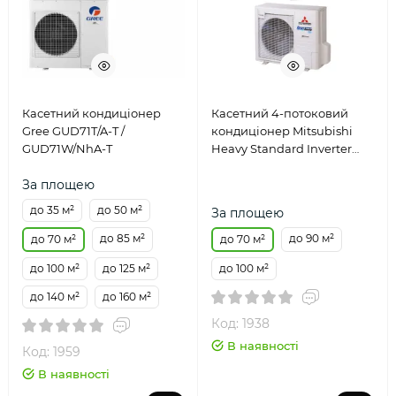
Касетний кондиціонер
Касетний 4-потоковий
Gree GUD71T/A-T /
кондиціонер Mitsubishi
GUD71W/NhA-T
Heavy Standard Inverter
FDT71VH/FDC71VNP-W
За площею
до 35 м²
до 50 м²
За площею
до 85 м²
до 90 м²
до 70 м²
до 70 м²
до 100 м²
до 125 м²
до 100 м²
до 140 м²
до 160 м²
Код: 1938
В наявності
Код: 1959
В наявності