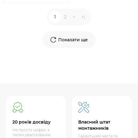
1
2
>
>|
Показати ще
20 років досвіду
Власний штат
монтажників
Не просто цифра, а
тисячі реалізованих
Гарантуємо чисте та