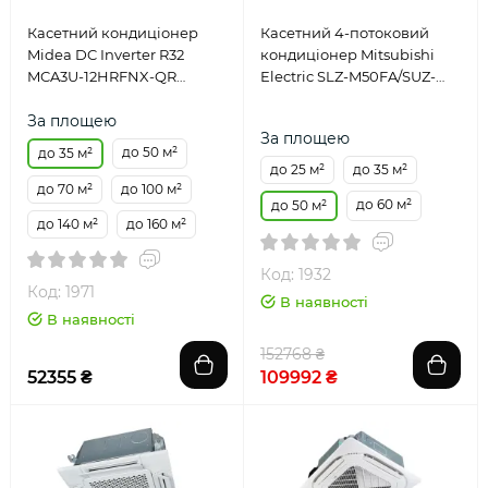
Касетний кондиціонер
Касетний 4-потоковий
Midea DC Inverter R32
кондиціонер Mitsubishi
MCA3U-12HRFNX-QR
Electric SLZ-M50FA/SUZ-
ERP/MOU1-12HFN8-QR
M50VA
За площею
За площею
до 50 м²
до 35 м²
до 25 м²
до 35 м²
до 70 м²
до 100 м²
до 60 м²
до 50 м²
до 140 м²
до 160 м²
Код: 1932
Код: 1971
В наявності
В наявності
152768 ₴
52355 ₴
109992 ₴