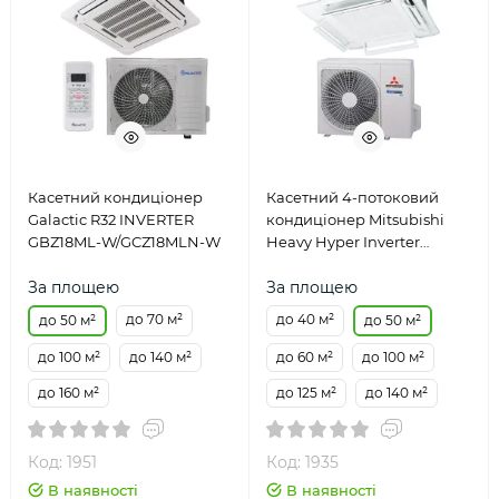
Касетний кондиціонер
Касетний 4-потоковий
Galactic R32 INVERTER
кондиціонер Mitsubishi
GBZ18ML-W/GCZ18MLN-W
Heavy Hyper Inverter
FDT50VH/SRC50ZSX-W2
За площею
За площею
до 70 м²
до 40 м²
до 50 м²
до 50 м²
до 100 м²
до 140 м²
до 60 м²
до 100 м²
до 160 м²
до 125 м²
до 140 м²
Код: 1951
Код: 1935
В наявності
В наявності