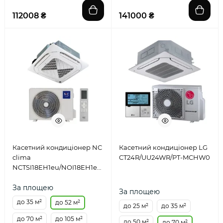
112008 ₴
141000 ₴
Касетний кондиціонер NC
Касетний кондиціонер LG
clima
CT24R/UU24WR/PT-MCHW0
NCTSI18EH1eu/NOI18EH1eu/NCP-
12-18EHeu
За площею
За площею
до 35 м²
до 52 м²
до 25 м²
до 35 м²
до 70 м²
до 105 м²
до 50 м²
до 70 м²