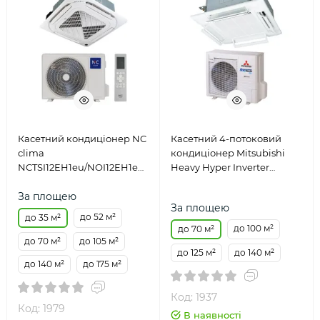
Касетний кондиціонер NC
Касетний 4-потоковий
clima
кондиціонер Mitsubishi
NCTSI12EH1eu/NOI12EH1eu/NCP-
Heavy Hyper Inverter
12-18EHeu
FDT71VH/FDC71VNX-W
За площею
За площею
до 52 м²
до 35 м²
до 100 м²
до 70 м²
до 70 м²
до 105 м²
до 125 м²
до 140 м²
до 140 м²
до 175 м²
Код: 1937
Код: 1979
В наявності