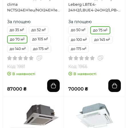
clima
Leberg LBTE4-
NCTSI24EH1eu/NOI24EH1eu/NCP-
24IH2/LBUE4-24OH2/LPB-
24-60EHeu
02
За площею
За площею
до 35 м²
до 52 м²
до 50 м²
до 75 м²
до 105 м²
до 70 м²
до 100 м²
до 145 м²
до 140 м²
до 175 м²
до 175 м²
Код: 1981
Код: 1966
В наявності
В наявності
87000 ₴
70000 ₴