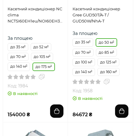
Касетний кондиціонер NC
Касетний кондиціонер
clima
Gree GUD50T/A-T /
NCTSI60EH1eu/NOI60EH3eu/NCP-
GUD50W/NhA-T
24-60EHeu
За площею
За площею
до 35 м²
до 50 м²
до 35 м²
до 52 м²
до 70 м²
до 85 м²
до 70 м²
до 105 м²
до 100 м²
до 125 м²
до 140 м²
до 175 м²
до 140 м²
до 160 м²
Код: 1984
Код: 1958
В наявності
В наявності
154000 ₴
84672 ₴