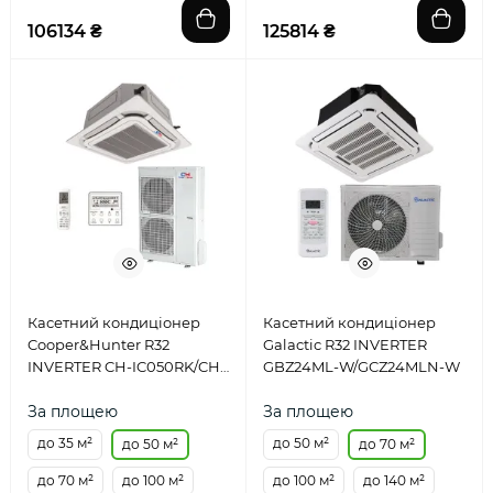
106134 ₴
125814 ₴
Касетний кондиціонер
Касетний кондиціонер
Cooper&Hunter R32
Galactic R32 INVERTER
INVERTER CH-IC050RK/CH-
GBZ24ML-W/GCZ24MLN-W
IU050RK
За площею
За площею
до 35 м²
до 50 м²
до 50 м²
до 70 м²
до 70 м²
до 100 м²
до 100 м²
до 140 м²