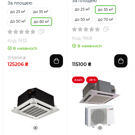
За площею
За площею
до 25 м²
до 35 м²
до 25 м²
до 35 м²
до 50 м²
до 70 м²
до 50 м²
до 60 м²
Код: 1968
Код: 1933
В наявності
В наявності
173898 ₴
125206 ₴
115100 ₴
Акція
-28 %