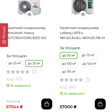
Касетний кондиціонер
Касетний кондиціонер
Фільтр
Mitsubishi Heavy
Leberg LBTE4-
FDTC35VH1/SRC35ZS-W2
18IH2/LBUE4-18OH2/LPB-01
За площею
до 75 м²
до 50 м²
За площею
до 25 м²
до 35 м²
до 100 м²
до 145 м²
до 175 м²
Код: 1975
В наявності
Код: 1965
В наявності
79463 ₴
67544 ₴
57000 ₴