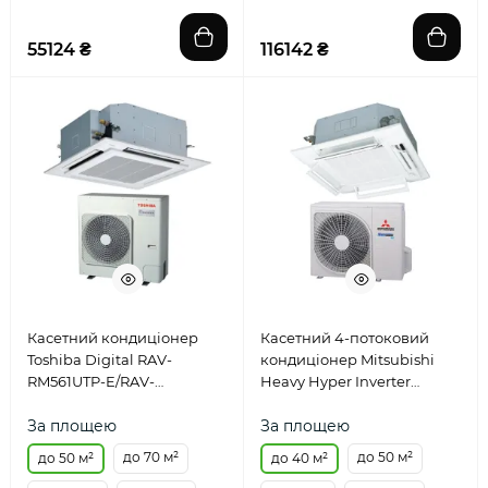
55124 ₴
116142 ₴
Касетний кондиціонер
Касетний 4-потоковий
Toshiba Digital RAV-
кондиціонер Mitsubishi
RM561UTP-E/RAV-
Heavy Hyper Inverter
GM561ATP-E/RBC-
FDT40VH/SRC40ZSX-W
U31PGP(W)-E/RBC-ASCU11-E
За площею
За площею
до 70 м²
до 50 м²
до 50 м²
до 40 м²