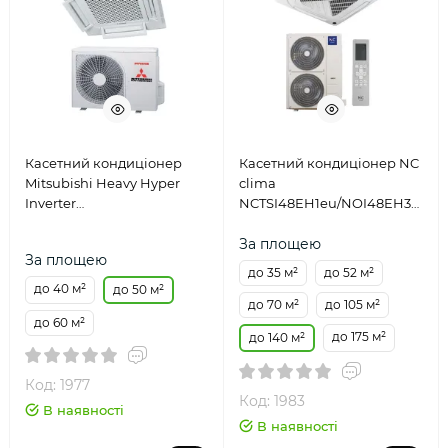
Касетний кондиціонер
Касетний кондиціонер NC
Mitsubishi Heavy Hyper
clima
Inverter
NCTSI48EH1eu/NOI48EH3eu/N
FDTC50VH/SRC50ZSX-W2
24-60EHeu
За площею
За площею
до 35 м²
до 52 м²
до 40 м²
до 50 м²
до 70 м²
до 105 м²
до 60 м²
до 175 м²
до 140 м²
Код: 1977
Код: 1983
В наявності
В наявності