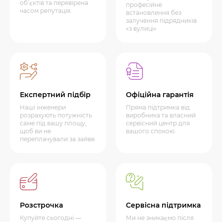
об’єктів та перевірена
професійне
часом репутація.
встановлення без
залучення підрядників
«з вулиці»
Експертний підбір
Офіційна гарантія
Наші інженери
Пряма підтримка від
розрахують потужність
виробника та власний
саме під вашу площу,
сервісний центр для
щоб ви не
вашого спокою.
переплачували за зайве.
Розстрочка
Сервісна підтримка
Купуйте сьогодні —
Ми не зникаємо після