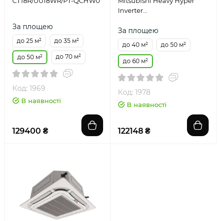
CT18R/UU18WR/PT-QCHW0
Mitsubishi Heavy Hyper
Inverter
FDTC60VH/SRC60ZSX-W1
За площею
За площею
до 25 м²
до 35 м²
до 40 м²
до 50 м²
до 70 м²
до 50 м²
до 60 м²
Код: 1969
Код: 1978
В наявності
В наявності
129400 ₴
122148 ₴