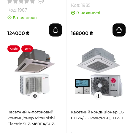
Код: 1985
Код: 1987
В наявності
В наявності
124000 ₴
168000 ₴
Акція
-28 %
Касетний 4-потоковий
Касетний кондиціонер LG
кондиціонер Mitsubishi
CT12R/UU12WR/PT-QCHW0
Electric SLZ-M60FA/SUZ-
M60VA