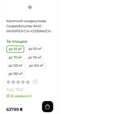
Касетний кондиціонер
Cooper&Hunter R410
INVERTER CH-IC035NK/CH-
IU035NK
За площею
до 50 м²
до 35 м²
до 70 м²
до 110 м²
до 125 м²
до 140 м²
до 160 м²
Код: 1942
В наявності
63799 ₴