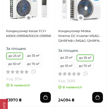
Кондиціонер Kaisai FLY+
Кондиціонер Midea
KKWX‑09RRA1/KKOX‑09RRA1
Xtreme DC Inverter MSAG-
12HRFN8-I /MSAG-12HRFN8-
O
За площею
За площею
до 35 м²
до 25 м²
до 25 м²
до 35 м²
до 50 м²
до 70 м²
до 55 м²
до 70 м²
Код: 3134
Код: 2689
В наявності
В наявності
23970 ₴
24094 ₴
Фільтр