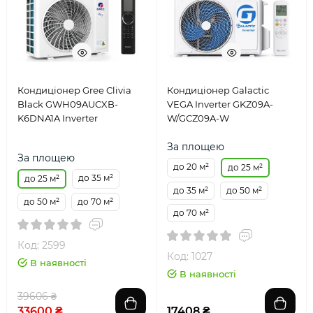
Кондиціонер Gree Clivia
Кондиціонер Galactic
Black GWH09AUCXB-
VEGA Inverter GKZ09A-
K6DNA1A Inverter
W/GCZ09A-W
За площею
За площею
до 20 м²
до 25 м²
до 35 м²
до 25 м²
до 35 м²
до 50 м²
до 50 м²
до 70 м²
до 70 м²
Код: 2599
Код: 1027
В наявності
В наявності
39606 ₴
33600 ₴
17408 ₴