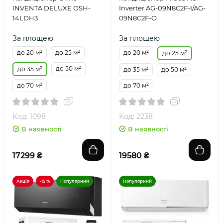
INVENTA DELUXE OSH-
Inverter AG-09N8C2F-I/AG-
14LDH3
09N8C2F-O
За площею
За площею
до 20 м²
до 25 м²
до 20 м²
до 25 м²
до 50 м²
до 35 м²
до 35 м²
до 50 м²
до 70 м²
до 70 м²
Код: 1098
Код: 2238
В наявності
В наявності
17299 ₴
19580 ₴
Акція
-15 %
Популярний
Популярний