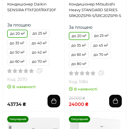
Кондиціонер Daikin
Кондиціонер Mitsubishi
SENSIRA FTXF20F/RXF20F
Heavy STANDARD SERIES
SRK20ZSPR-S/SRC20ZSPR-S
За площею
За площею
до 25 м²
до 20 м²
до 25 м²
до 20 м²
до 35 м²
до 40 м²
до 35 м²
до 45 м²
до 50 м²
до 42 м²
до 60 м²
до 70 м²
до 60 м²
до 70 м²
до 80 м²
Код: 2070
Код: 1084
В наявності
В наявності
26000 ₴
43734 ₴
24000 ₴
Популярний
Популярний