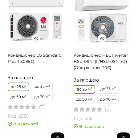
Кондиціонер LG Standard
Кондиціонер HEC Inverter
Plus-1 S09EQ
HSU-09NT(I)/HSU-09NT(O)
(Обігрів при -20C)
За площею
За площею
до 35 м²
до 25 м²
до 35 м²
до 25 м²
до 50 м²
до 70 м²
до 50 м²
до 70 м²
Код: 2230
Код: 3116
В наявності
В наявності