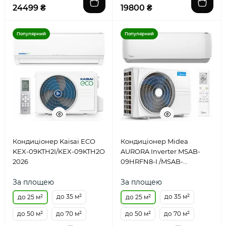
24499 ₴
19800 ₴
Популярний
Популярний
Кондиціонер Kaisai ECO
Кондиціонер Midea
KEX-09KTH2I/KEX-09KTH2O
AURORA Inverter MSAB-
2026
09HRFN8-I /MSAB-
09HRFN8-O
За площею
За площею
до 35 м²
до 35 м²
до 25 м²
до 25 м²
до 50 м²
до 70 м²
до 50 м²
до 70 м²