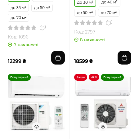
до 40 м²
до 30 м²
до 35 м²
до 50 м²
до 50 м²
до 70 м²
до 70 м²
Код: 2797
Код: 1096
В наявності
В наявності
12299 ₴
18599 ₴
Популярний
Акція
-8 %
Популярний