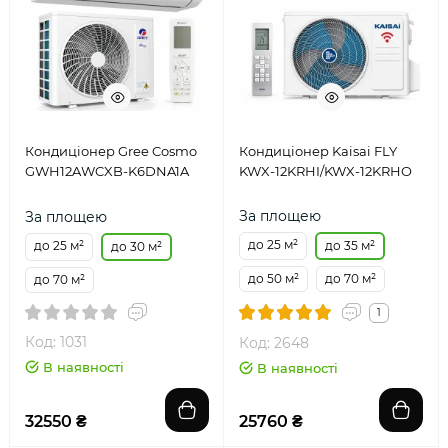
Кондиціонер Gree Cosmo
Кондиціонер Kaisai FLY
GWH12AWCXB-K6DNA1A
KWX-12KRHI/KWX-12KRHO
За площею
За площею
до 25 м²
до 25 м²
до 35 м²
до 30 м²
до 50 м²
до 70 м²
до 70 м²
1
Код: 1031
Код: 2648
В наявності
В наявності
32550 ₴
25760 ₴