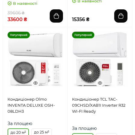
В наявності
В наявності
39606 ₴
33600 ₴
15356 ₴
Популярний
Популярний
Кондиціонер Olmo
Кондиціонер TCL TAC-
INVENTA DELUXE OSH-
09CHSD/XAB1I Inverter R32
08LDH3
WI-FI Ready
За площею
За площею
до 25 м²
до 20 м²