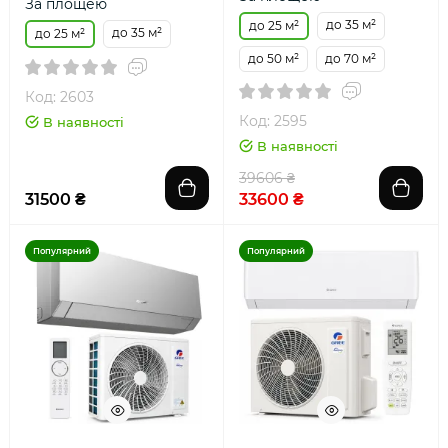
За площею
до 35 м²
до 25 м²
до 35 м²
до 25 м²
до 50 м²
до 70 м²
Код: 2603
Код: 2595
В наявності
В наявності
39606 ₴
31500 ₴
33600 ₴
Популярний
Популярний