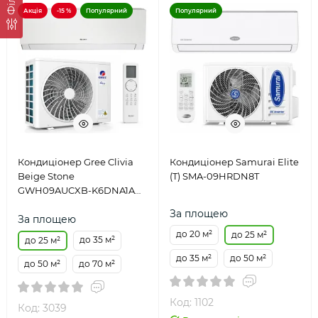
Акція
-15 %
Популярний
Популярний
Кондиціонер Gree Clivia
Кондиціонер Samurai Elite
Beige Stone
(T) SMA-09HRDN8T
GWH09AUCXB-K6DNA1A
Inverter
За площею
За площею
до 20 м²
до 25 м²
до 35 м²
до 25 м²
до 35 м²
до 50 м²
до 50 м²
до 70 м²
Код: 1102
Код: 3039