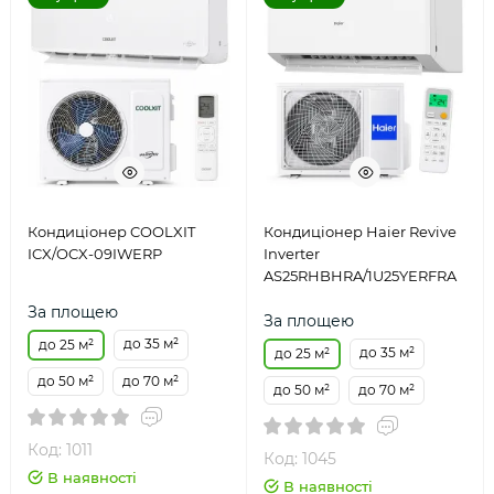
Кондиціонер COOLXIT
Кондиціонер Haier Revive
ICX/OCX-09IWERP
Inverter
AS25RHBHRA/1U25YERFRA
За площею
За площею
до 35 м²
до 25 м²
до 35 м²
до 25 м²
до 50 м²
до 70 м²
до 50 м²
до 70 м²
Код: 1011
Код: 1045
В наявності
В наявності