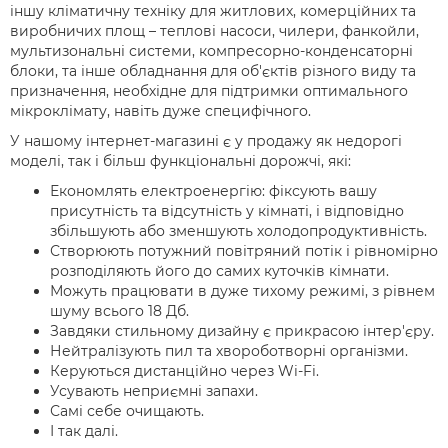
іншу кліматичну техніку для житлових, комерційних та
виробничих площ – теплові насоси, чилери, фанкойли,
мультизональні системи, компресорно-конденсаторні
блоки, та інше обладнання для об'єктів різного виду та
призначення, необхідне для підтримки оптимального
мікроклімату, навіть дуже специфічного.
У нашому інтернет-магазині є у продажу як недорогі
моделі, так і більш функціональні дорожчі, які:
Економлять електроенергію: фіксують вашу
присутність та відсутність у кімнаті, і відповідно
збільшують або зменшують холодопродуктивність.
Створюють потужний повітряний потік і рівномірно
розподіляють його до самих куточків кімнати.
Можуть працювати в дуже тихому режимі, з рівнем
шуму всього 18 Дб.
Завдяки стильному дизайну є прикрасою інтер'єру.
Нейтралізують пил та хвороботворні організми.
Керуються дистанційно через Wi-Fi.
Усувають неприємні запахи.
Самі себе очищають.
І так далі.