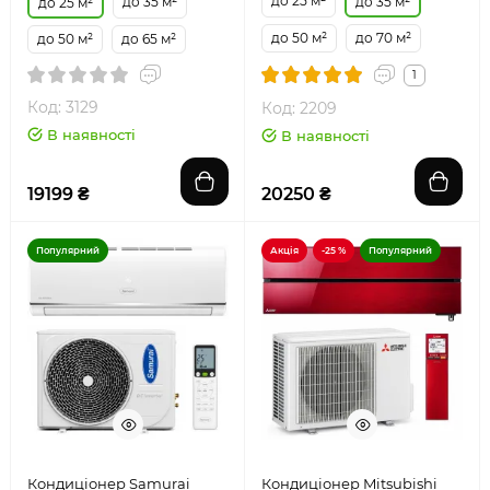
до 25 м²
до 35 м²
до 35 м²
до 25 м²
до 50 м²
до 70 м²
до 50 м²
до 65 м²
1
Код: 3129
Код: 2209
В наявності
В наявності
19199 ₴
20250 ₴
Популярний
Акція
-25 %
Популярний
Кондиціонер Samurai
Кондиціонер Mitsubishi