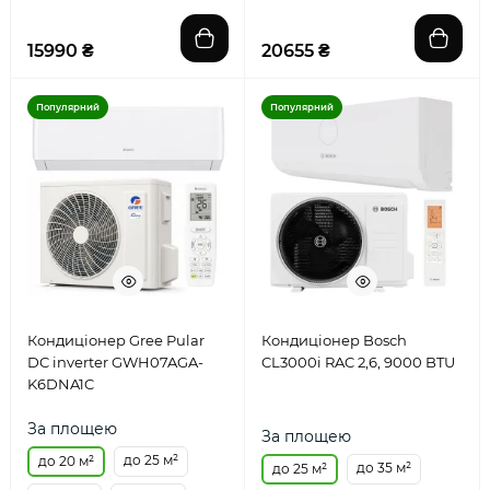
15990 ₴
20655 ₴
Популярний
Популярний
Кондиціонер Gree Pular
Кондиціонер Bosch
DC inverter GWH07AGA-
CL3000i RAC 2,6, 9000 BTU
K6DNA1C
За площею
За площею
до 25 м²
до 20 м²
до 35 м²
до 25 м²