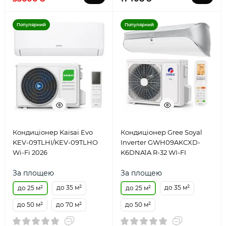
Популярний
Популярний
Кондиціонер Kaisai Evo
Кондиціонер Gree Soyal
KEV-09TLHI/KEV-09TLHO
Inverter GWH09AKCXD-
Wi-Fi 2026
K6DNA1A R-32 WI-FI
За площею
За площею
до 35 м²
до 35 м²
до 25 м²
до 25 м²
до 50 м²
до 70 м²
до 50 м²