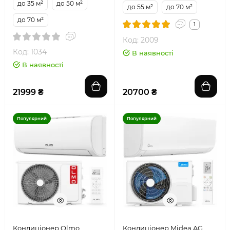
до 35 м²
до 50 м²
до 55 м²
до 70 м²
до 70 м²
1
Код: 2009
Код: 1034
В наявності
В наявності
21999 ₴
20700 ₴
Популярний
Популярний
Кондиціонер Olmo
Кондиціонер Midea AG