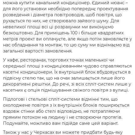
можна купити канальний кондиціонер. Єдиний нюанс –
для його установки необхідно попереднє проектування
розведення і діаметра повітроводів, щоб повітря, що
рухається по них, не створювало зайвого шуму. Для
невеликої площі всі ці розрахунки ми виконуємо
безкоштовно. Для приміщень 100 і більше квадратних
метрів проект ви оплачуєте, але якщо потім замовляєте у
нас обладнання та монтаж, то цю суму ми віднімаємо від
загальної вартості замовлення.
У кафе, ресторанах, торгових точках маленької чи
середньої площі з кондиціюванням чудово справляються
касетні кондиціонери. Їх внутрішній блок вбудовується в
підвісну стелю так, що на очах залишається лише його
декоративні решітки. До речі, зі всіх спліт-систем лише у
касетних є опція підмішування свіжого повітря з вулиці.
Підлогові і стельові спліт-системи відмінні тим, що
охолоджене повітря з їх внутрішніх блоків поширюється
вздовж стінки або стелі відповідно, не потрапляючи
прямим потоком на людину і не створюючи протягів.
Подумайте, можливо вам підійде саме цей варіант.
Також у нас у Черкасах ви можете придбати будь-яку