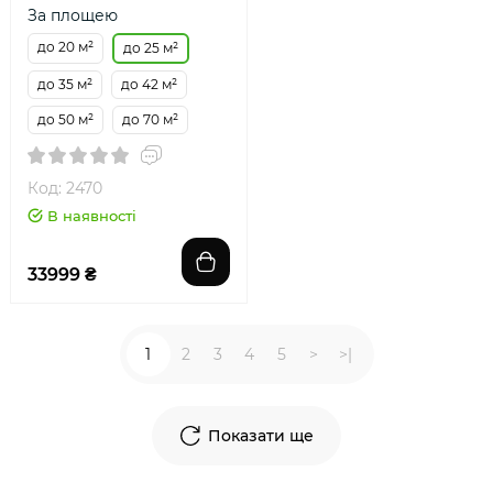
За площею
до 20 м²
до 25 м²
до 35 м²
до 42 м²
до 50 м²
до 70 м²
Код: 2470
В наявності
33999 ₴
1
2
3
4
5
>
>|
Показати ще