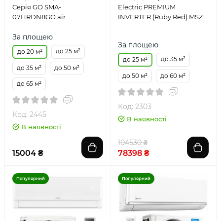
Cерія GO SMA-
Electric PREMIUM
07HRDN8GO air
INVERTER (Ruby Red) MSZ-
conditioner
LN25VG2R/MUZ-LN25VG2
За площею
За площею
до 25 м²
до 20 м²
до 35 м²
до 25 м²
до 35 м²
до 50 м²
до 50 м²
до 60 м²
до 65 м²
Код: 2303
Код: 2445
В наявності
В наявності
104530 ₴
15004 ₴
78398 ₴
Популярний
Популярний