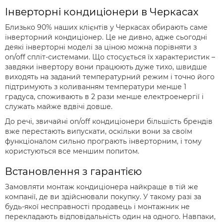
Інверторні кондиціонери в Черкасах
Близько 90% наших клієнтів у Черкасах обирають саме
інверторний кондиціонер. Це не дивно, адже сьогодні
деякі інверторні моделі за ціною можна порівняти з
on/off спліт-системами. Що стосується їх характеристик –
завдяки інвертору вони працюють дуже тихо, швидше
виходять на заданий температурний режим і точно його
підтримують з коливанням температури менше 1
градуса, споживають в 2 рази менше електроенергії і
служать майже вдвічі довше.
До речі, звичайні on/off кондиціонери більшість брендів
вже перестають випускати, оскільки вони за своїм
функціоналом сильно програють інверторним, і тому
користуються все меншим попитом.
Встановлення з гарантією
Замовляти монтаж кондиціонера найкраще в тій же
компанії, де ви здійснювали покупку. У такому разі за
будь-якої несправності продавець і монтажник не
перекладають відповідальність один на одного. Навпаки,