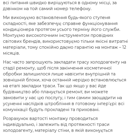
всі питання швидко вирішуються в одному місці, за
дзвінком на той самий номер телефону.
Ми виконуємо встановлення будь-якого ступеня
складності, яке забезпечує справне функціонування
кондиціонера протягом усього терміну його служби.
Монтуємо високоточним інструментом провідних
світових брендів, використовуємо тільки якісні витратні
матеріали, тому спокійно даємо гарантію на монтаж – 12
місяців.
Нас часто запрошують закладати трасу холодоагенту на
стадії ремонту, щоб після закінчення косметичної
обробки залишилося лише навісити внутрішній та
зовнішній блоки, хоча останній нерідко встановлюється
на етапі закладки траси. Так що якщо у вас йде
будівництво або планується ремонт, ви можете
замовити у нас цю послугу, і тим самим заощадити на
усуненні наслідків штробління в готовому інтер'єрі: всі
комунікації будуть прокладені та приховані.
Розрахунок вартості монтажу проводиться
індивідуально, і залежить від протяжності траси
холодоагенту, матеріалу стіни, в якій виконується