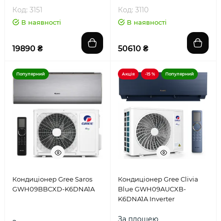
Код: 3151
Код: 3110
В наявності
В наявності
19890 ₴
50610 ₴
Популярний
Акція
-15 %
Популярний
Кондиціонер Gree Saros
Кондиціонер Gree Clivia
GWH09BBCXD-K6DNA1A
Blue GWH09AUCXB-
K6DNA1A Inverter
За площею