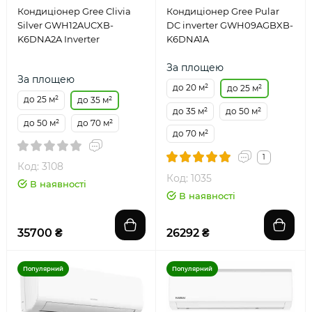
Кондиціонер Gree Clivia
Кондиціонер Gree Pular
Silver GWH12AUCXB-
DC inverter GWH09AGBXB-
K6DNA2A Inverter
K6DNA1A
За площею
За площею
до 20 м²
до 25 м²
до 25 м²
до 35 м²
до 35 м²
до 50 м²
до 50 м²
до 70 м²
до 70 м²
1
Код: 3108
Код: 1035
В наявності
В наявності
35700 ₴
26292 ₴
Популярний
Популярний