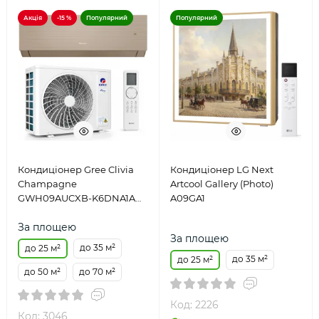
Акція
-15 %
Популярний
Популярний
Кондиціонер Gree Clivia
Кондиціонер LG Next
Champagne
Artcool Gallery (Photo)
GWH09AUCXB-K6DNA1A
A09GA1
Inverter
За площею
За площею
до 35 м²
до 25 м²
до 35 м²
до 25 м²
до 50 м²
до 70 м²
Код: 2226
Код: 3046