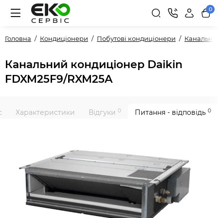
0
Головна
Кондиціонери
Побутові кондиціонери
Канальні
Канальний кондиціонер Daikin
FDXM25F9/RXM25A
0
0
с
Характеристики
Відгуки
Питання - відповідь