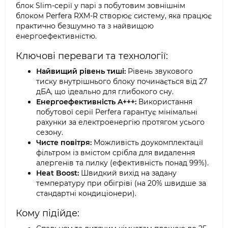
блок Slim-серії у парі з побутовим зовнішнім
блоком Perfera RXM-R створює систему, яка працює
практично безшумно та з найвищою
енергоефективністю.
Ключові переваги та технології:
Найвищий рівень тиші:
Рівень звукового
тиску внутрішнього блоку починається від 27
дБА, що ідеально для глибокого сну.
Енергоефективність A+++:
Використання
побутової серії Perfera гарантує мінімальні
рахунки за електроенергію протягом усього
сезону.
Чисте повітря:
Можливість доукомплектації
фільтром із вмістом срібла для видалення
алергенів та пилку (ефективність понад 99%).
Heat Boost:
Швидкий вихід на задану
температуру при обігріві (на 20% швидше за
стандартні кондиціонери).
Кому підійде: