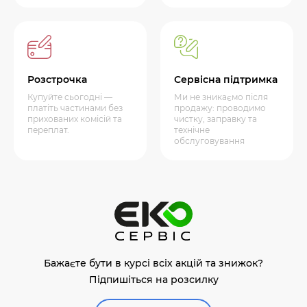
Розстрочка
Сервісна підтримка
Купуйте сьогодні —
Ми не зникаємо після
платіть частинами без
продажу: проводимо
прихованих комісій та
чистку, заправку та
переплат.
технічне
обслуговування
Бажаєте бути в курсі всіх акцій та знижок?
Підпишіться на розсилку