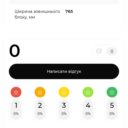
Ширина зовнішнього
765
блоку, мм
0
0
Написати відгук
1
2
3
4
5
0%
0%
0%
0%
0%