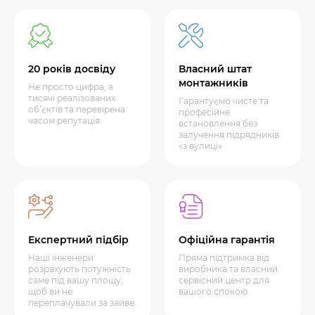
20 років досвіду
Власний штат
монтажників
Не просто цифра, а
тисячі реалізованих
Гарантуємо чисте та
об’єктів та перевірена
професійне
часом репутація.
встановлення без
залучення підрядників
«з вулиці»
Експертний підбір
Офіційна гарантія
Наші інженери
Пряма підтримка від
розрахують потужність
виробника та власний
саме під вашу площу,
сервісний центр для
щоб ви не
вашого спокою.
переплачували за зайве.