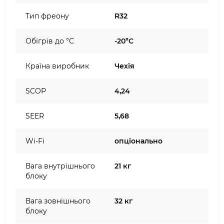
Тип фреону
R32
Обігрів до °C
-20°C
Країна виробник
Чехія
SCOP
4,24
SEER
5,68
Wi-Fi
опціонально
Вага внутрішнього
21 кг
блоку
Вага зовнішнього
32 кг
блоку