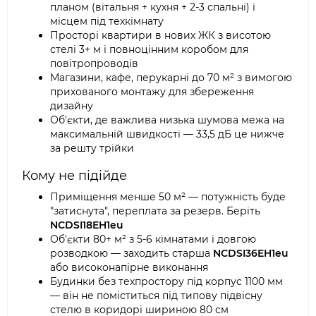
планом (вітальня + кухня + 2-3 спальні) і
місцем під техкімнату
Просторі квартири в нових ЖК з висотою
стелі 3+ м і повноцінним коробом для
повітропроводів
Магазини, кафе, перукарні до 70 м² з вимогою
прихованого монтажу для збереження
дизайну
Об'єкти, де важлива низька шумова межа на
максимальній швидкості — 33,5 дБ це нижче
за решту трійки
Кому не підійде
Приміщення менше 50 м² — потужність буде
"затиснута", переплата за резерв. Беріть
NCDSI18EH1eu
Об'єкти 80+ м² з 5-6 кімнатами і довгою
розводкою — заходить старша
NCDSI36EH1eu
або високонапірне виконання
Будинки без техпростору під корпус 1100 мм
— він не поміститься під типову підвісну
стелю в коридорі шириною 80 см