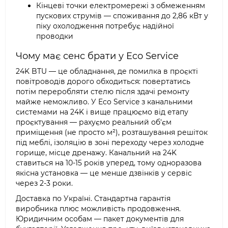
Кінцеві точки електромережі з обмеженням
пускових струмів — споживання до 2,86 кВт у
піку охолодження потребує надійної
проводки
Чому має сенс брати у Eco Service
24K BTU — це обладнання, де помилка в проєкті
повітроводів дорого обходиться: повертатись
потім переробляти стелю після здачі ремонту
майже неможливо. У Eco Service з канальними
системами на 24K і вище працюємо від етапу
проєктування — рахуємо реальний об'єм
приміщення (не просто м²), розташування решіток
під меблі, ізоляцію в зоні переходу через холодне
горище, місце дренажу. Канальний на 24K
ставиться на 10-15 років уперед, тому одноразова
якісна установка — це менше дзвінків у сервіс
через 2-3 роки.
Доставка по Україні. Стандартна гарантія
виробника плюс можливість продовження.
Юридичним особам — пакет документів для