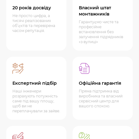
20 років досвіду
Власний штат
монтажників
Не просто цифра, а
тисячі реалізованих
Гарантуємо чисте та
об’єктів та перевірена
професійне
часом репутація.
встановлення без
залучення підрядників
«з вулиці»
Експертний підбір
Офіційна гарантія
Наші інженери
Пряма підтримка від
розрахують потужність
виробника та власний
саме під вашу площу,
сервісний центр для
щоб ви не
вашого спокою.
переплачували за зайве.