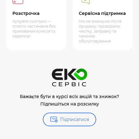
Розстрочка
Сервісна підтримка
Купуйте сьогодні —
Ми не зникаємо після
платіть частинами без
продажу: проводимо
прихованих комісій та
чистку, заправку та
переплат.
технічне
обслуговування
Бажаєте бути в курсі всіх акцій та знижок?
Підпишіться на розсилку
Підписатися