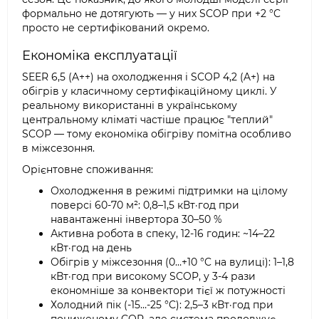
формально не дотягують — у них SCOP при +2 °C
просто не сертифікований окремо.
Економіка експлуатації
SEER 6,5 (A++) на охолодження і SCOP 4,2 (A+) на
обігрів у класичному сертифікаційному циклі. У
реальному використанні в українському
центральному кліматі частіше працює "теплий"
SCOP — тому економіка обігріву помітна особливо
в міжсезоння.
Орієнтовне споживання:
Охолодження в режимі підтримки на цілому
поверсі 60-70 м²: 0,8–1,5 кВт·год при
навантаженні інвертора 30–50 %
Активна робота в спеку, 12-16 годин: ~14–22
кВт·год на день
Обігрів у міжсезоння (0…+10 °C на вулиці): 1–1,8
кВт·год при високому SCOP, у 3-4 рази
економніше за конвектори тієї ж потужності
Холодний пік (-15…-25 °C): 2,5–3 кВт·год при