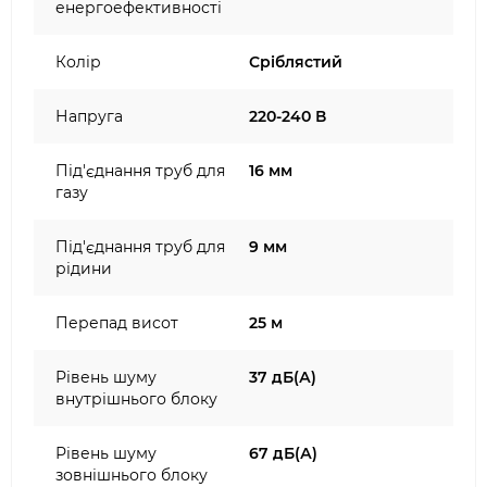
енергоефективності
Колір
Сріблястий
Напруга
220-240 В
Під'єднання труб для
16 мм
газу
Під'єднання труб для
9 мм
рідини
Перепад висот
25 м
Рівень шуму
37 дБ(А)
внутрішнього блоку
Рівень шуму
67 дБ(А)
зовнішнього блоку