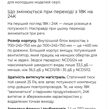
для молодших моделей серії.
Що змінюється при переході з 18K на
24K
На перший погляд 18K і 24K — лише різниця в
потужності. Насправді при цьому переході
змінюються три речі.
Розмір корпусу.
Внутрішній блок виростає з
700×245×750 мм до 1100×245×750 мм — це +400 мм
по довжині. Більший корпус вміщує потужніший
вентилятор, який працює на менших обертах для
тієї ж задачі. Звідси парадокс: NCDSI24 на
максимальній швидкості видає лише 33,5 дБ —
менше, ніж 36,5 дБ у NCDSI18 і 35 дБ у NCDSI12.
Здатність витягнути магістраль.
Статичний тиск
той самий 25 Pa, але запас потужності компенсує
опір довших повітропроводів. Те, на чому 18K
"захлинеться" з падінням продуктивності, 24K
витягне зі збереженням характеристик у
віддалених точках виходу.
Заправка фреону і трубопровід.
1,4 кг R32 проти