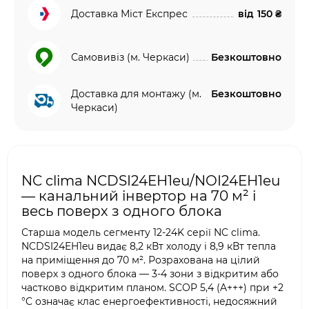
Доставка Міст Експрес
від
150 ₴
Самовивіз (м. Черкаси)
Безкоштовно
Доставка для монтажу (м.
Безкоштовно
Черкаси)
NC clima NCDSI24EH1eu/NOI24EH1eu
— канальний інвертор на 70 м² і
весь поверх з одного блока
Старша модель сегменту 12-24K серії NC clima.
NCDSI24EH1eu видає 8,2 кВт холоду і 8,9 кВт тепла
на приміщення до 70 м². Розрахована на цілий
поверх з одного блока — 3-4 зони з відкритим або
частково відкритим планом. SCOP 5,4 (A+++) при +2
°C означає клас енергоефективності, недосяжний