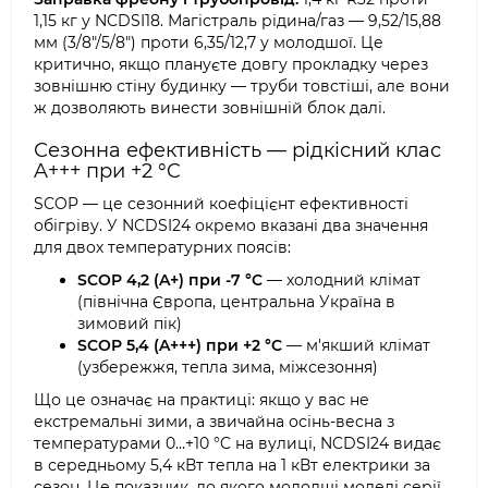
1,15 кг у NCDSI18. Магістраль рідина/газ — 9,52/15,88
мм (3/8"/5/8") проти 6,35/12,7 у молодшої. Це
критично, якщо плануєте довгу прокладку через
зовнішню стіну будинку — труби товстіші, але вони
ж дозволяють винести зовнішній блок далі.
Сезонна ефективність — рідкісний клас
A+++ при +2 °C
SCOP — це сезонний коефіцієнт ефективності
обігріву. У NCDSI24 окремо вказані два значення
для двох температурних поясів:
SCOP 4,2 (A+) при -7 °C
— холодний клімат
(північна Європа, центральна Україна в
зимовий пік)
SCOP 5,4 (A+++) при +2 °C
— м'якший клімат
(узбережжя, тепла зима, міжсезоння)
Що це означає на практиці: якщо у вас не
екстремальні зими, а звичайна осінь-весна з
температурами 0…+10 °C на вулиці, NCDSI24 видає
в середньому 5,4 кВт тепла на 1 кВт електрики за
сезон. Це показник, до якого молодші моделі серії