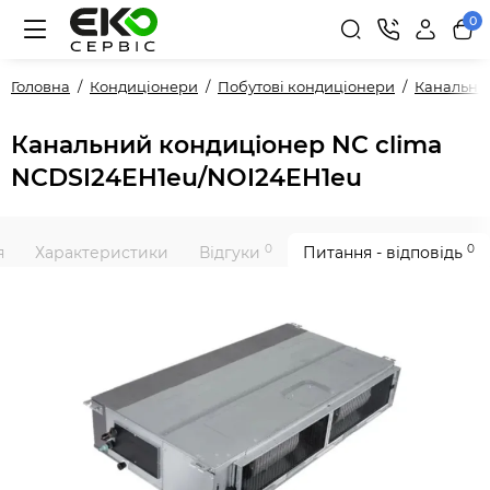
0
Головна
Кондиціонери
Побутові кондиціонери
Канальні
Канальний кондиціонер NC clima
NCDSI24EH1eu/NOI24EH1eu
0
0
я
Характеристики
Відгуки
Питання - відповідь