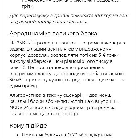
пониженому COP, але система продовжує
гріти
Для перерахунку в гривні помножте кВт·год на ваш
актуальний тариф постачальника.
Аеродинаміка великого блока
На 24K BTU розподіл повітря — окрема інженерна
задача. Більший вентилятор у видовженому
корпусі дозволяє розподіляти потік на 3-4 точки
виходу зі збереженням рівномірного тиску в
кожній. Це принципово для приміщень з
відкритим планом, де охолодити треба і вітальню
30 м², і прилеглу кухню, і гардеробну, і дитячу — за
один прохід.
Альтернатива в такому сценарії — два менші
канальні блоки або мульти-спліт на 4 внутрішні.
NCDSI24 закриває задачу одним пристроєм за
наявності місця в техпросторі.
Кому підійде
Приватні будинки 60-70 м² з відкритим