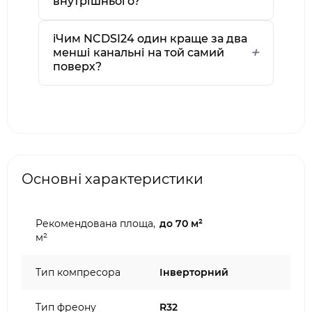
внутрішнього?
іЧим NCDSI24 один краще за два
менші канальні на той самий
поверх?
Основні характеристики
Рекомендована площа,
до 70 м²
м²
Тип компресора
Інверторний
Тип фреону
R32