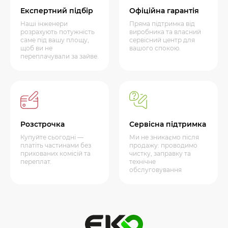
Експертний підбір
Офіційна гарантія
Наші інженери
Пряма підтримка від
розрахують потужність
виробника та власний
саме під вашу площу,
сервісний центр для
щоб ви не
вашого спокою.
переплачували за зайве.
Розстрочка
Сервісна підтримка
Купуйте сьогодні —
Ми не зникаємо після
платіть частинами без
продажу: проводимо
прихованих комісій та
чистку, заправку та
переплат.
технічне
обслуговування