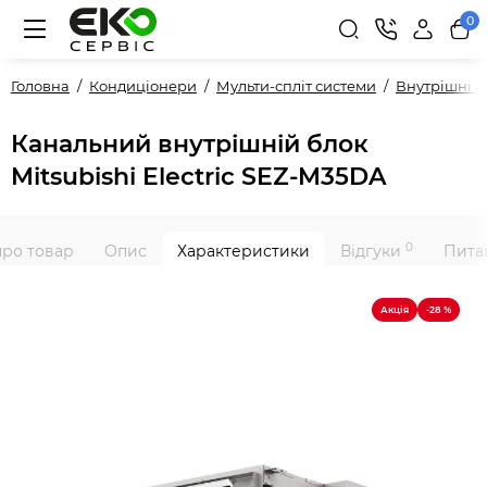
0
Головна
Кондиціонери
Мульти-спліт системи
Внутрішні 
Канальний внутрішній блок
Mitsubishi Electric SEZ-M35DA
0
про товар
Опис
Характеристики
Відгуки
Питан
Акція
-28 %