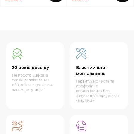
20 років досвіду
Власний штат
монтажників
Не просто цифра, а
тисячі реалізованих
Гарантуємо чисте та
об’єктів та перевірена
професійне
часом репутація.
встановлення без
залучення підрядників
«з вулиці»