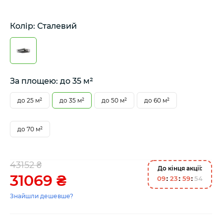
Колір: Сталевий
За площею: до 35 м²
до 25 м²
до 35 м²
до 50 м²
до 60 м²
до 70 м²
43152 ₴
До кінця акції:
31069 ₴
0
9
2
3
5
9
5
4
Знайшли дешевше?