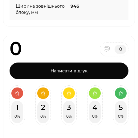
Ширина зовнішнього
946
блоку, мм
0
0
Написати відгук
1
2
3
4
5
0%
0%
0%
0%
0%