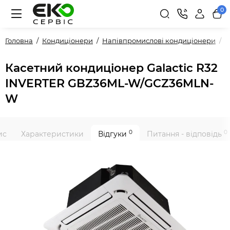
0
Головна
Кондиціонери
Напівпромислові кондиціонери
P
Касетний кондиціонер Galactic R32
INVERTER GBZ36ML-W/GCZ36MLN-
W
0
0
ис
Характеристики
Відгуки
Питання - відповідь