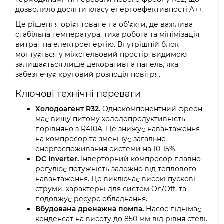
дозволило досягти класу енергоефективності A++.
Це рішення орієнтоване на об'єкти, де важлива
стабільна температура, тиха робота та мінімізація
витрат на електроенергію. Внутрішній блок
монтується у міжстельовий простір, видимою
залишається лише декоративна панель, яка
забезпечує круговий розподіл повітря.
Ключові технічні переваги
Холодоагент R32.
Однокомпонентний фреон
має вищу питому холодопродуктивність
порівняно з R410A. Це знижує навантаження
на компресор та зменшує загальне
енергоспоживання системи на 10-15%.
DC Inverter.
Інверторний компресор плавно
регулює потужність залежно від теплового
навантаження. Це виключає високі пускові
струми, характерні для систем On/Off, та
подовжує ресурс обладнання.
Вбудована дренажна помпа.
Насос піднімає
конденсат на висоту до 850 мм від рівня стелі.