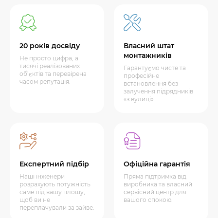
20 років досвіду
Власний штат
монтажників
Не просто цифра, а
тисячі реалізованих
Гарантуємо чисте та
об’єктів та перевірена
професійне
часом репутація.
встановлення без
залучення підрядників
«з вулиці»
Експертний підбір
Офіційна гарантія
Наші інженери
Пряма підтримка від
розрахують потужність
виробника та власний
саме під вашу площу,
сервісний центр для
щоб ви не
вашого спокою.
переплачували за зайве.