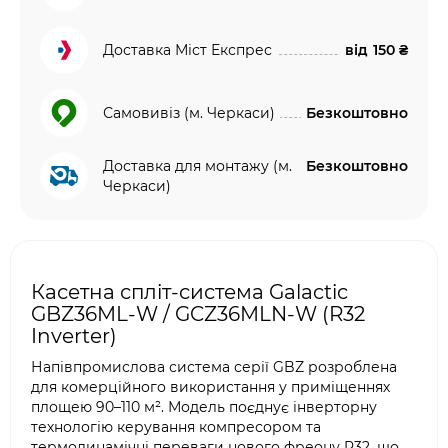
Доставка Міст Експрес
від
150 ₴
Самовивіз (м. Черкаси)
Безкоштовно
Доставка для монтажу (м.
Безкоштовно
Черкаси)
Касетна спліт-система Galactic
GBZ36ML-W / GCZ36MLN-W (R32
Inverter)
Напівпромислова система серії GBZ розроблена
для комерційного використання у приміщеннях
площею 90–110 м². Модель поєднує інверторну
технологію керування компресором та
термодинамічні переваги нового фреону R32, що