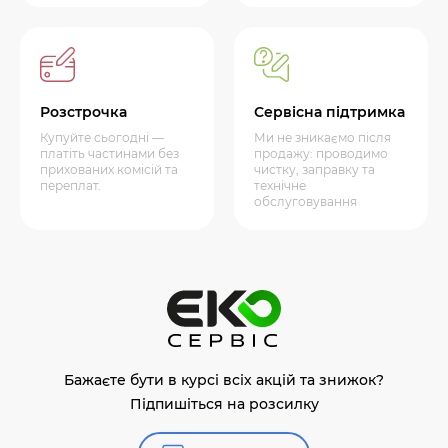
Розстрочка
Сервісна підтримка
Купуйте сьогодні —
Ми не зникаємо після
платіть частинами без
продажу: проводимо
прихованих комісій та
чистку, заправку та
переплат.
технічне
обслуговування
Бажаєте бути в курсі всіх акцій та знижок?
Підпишіться на розсилку