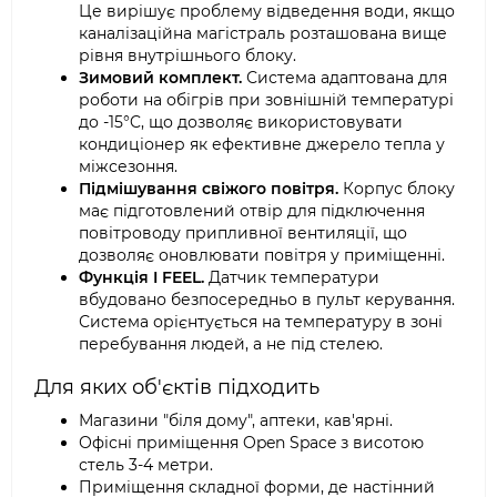
Це вирішує проблему відведення води, якщо
каналізаційна магістраль розташована вище
рівня внутрішнього блоку.
Зимовий комплект.
Система адаптована для
роботи на обігрів при зовнішній температурі
до -15°C, що дозволяє використовувати
кондиціонер як ефективне джерело тепла у
міжсезоння.
Підмішування свіжого повітря.
Корпус блоку
має підготовлений отвір для підключення
повітроводу припливної вентиляції, що
дозволяє оновлювати повітря у приміщенні.
Функція I FEEL.
Датчик температури
вбудовано безпосередньо в пульт керування.
Система орієнтується на температуру в зоні
перебування людей, а не під стелею.
Для яких об'єктів підходить
Магазини "біля дому", аптеки, кав'ярні.
Офісні приміщення Open Space з висотою
стель 3-4 метри.
Приміщення складної форми, де настінний