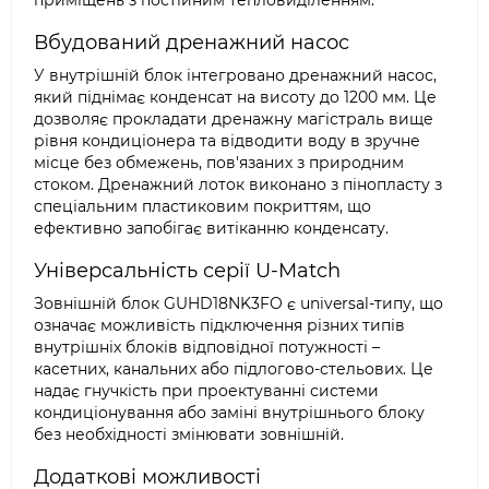
приміщень з постійним тепловиділенням.
Вбудований дренажний насос
У внутрішній блок інтегровано дренажний насос,
який піднімає конденсат на висоту до 1200 мм. Це
дозволяє прокладати дренажну магістраль вище
рівня кондиціонера та відводити воду в зручне
місце без обмежень, пов'язаних з природним
стоком. Дренажний лоток виконано з пінопласту з
спеціальним пластиковим покриттям, що
ефективно запобігає витіканню конденсату.
Універсальність серії U-Match
Зовнішній блок GUHD18NK3FO є universal-типу, що
означає можливість підключення різних типів
внутрішніх блоків відповідної потужності –
касетних, канальних або підлогово-стельових. Це
надає гнучкість при проектуванні системи
кондиціонування або заміні внутрішнього блоку
без необхідності змінювати зовнішній.
Додаткові можливості