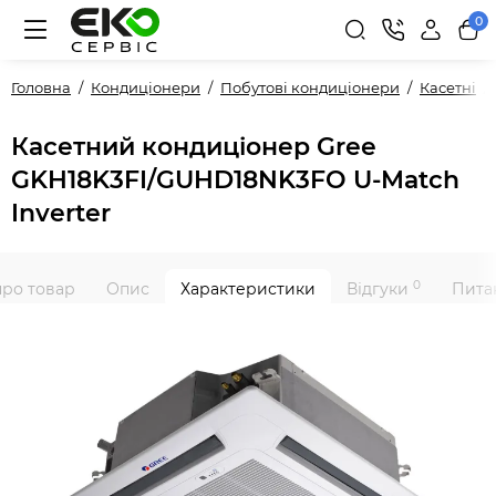
0
Головна
Кондиціонери
Побутові кондиціонери
Касетні
Касетний кондиціонер Gree
GKH18K3FI/GUHD18NK3FO U-Match
Inverter
0
про товар
Опис
Характеристики
Відгуки
Питан