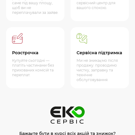
саме під вашу площу,
сервісний центр для
щоб ви не
вашого спокою.
переплачували за зайве.
Розстрочка
Сервісна підтримка
Купуйте сьогодні —
Ми не зникаємо після
платіть частинами без
продажу: проводимо
прихованих комісій та
чистку, заправку та
переплат.
технічне
обслуговування
Бажаєте бути в курсі всіх акцій та знижок?