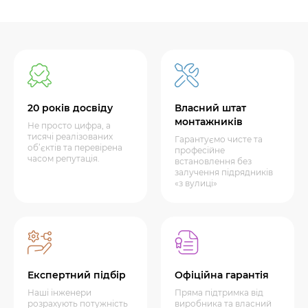
20 років досвіду
Власний штат
монтажників
Не просто цифра, а
тисячі реалізованих
Гарантуємо чисте та
об’єктів та перевірена
професійне
часом репутація.
встановлення без
залучення підрядників
«з вулиці»
Експертний підбір
Офіційна гарантія
Наші інженери
Пряма підтримка від
розрахують потужність
виробника та власний