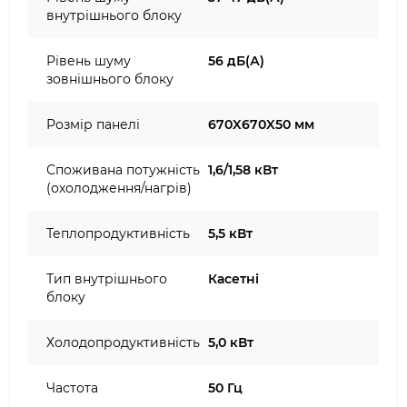
внутрішнього блоку
Рівень шуму
56 дБ(А)
зовнішнього блоку
Розмір панелі
670X670X50 мм
Споживана потужність
1,6/1,58 кВт
(охолодження/нагрів)
Теплопродуктивність
5,5 кВт
Тип внутрішнього
Касетні
блоку
Холодопродуктивність
5,0 кВт
Частота
50 Гц