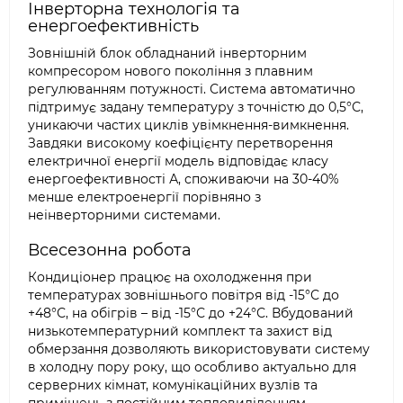
Інверторна технологія та
енергоефективність
Зовнішній блок обладнаний інверторним
компресором нового покоління з плавним
регулюванням потужності. Система автоматично
підтримує задану температуру з точністю до 0,5°С,
уникаючи частих циклів увімкнення-вимкнення.
Завдяки високому коефіцієнту перетворення
електричної енергії модель відповідає класу
енергоефективності А, споживаючи на 30-40%
менше електроенергії порівняно з
неінверторними системами.
Всесезонна робота
Кондиціонер працює на охолодження при
температурах зовнішнього повітря від -15°С до
+48°С, на обігрів – від -15°С до +24°С. Вбудований
низькотемпературний комплект та захист від
обмерзання дозволяють використовувати систему
в холодну пору року, що особливо актуально для
серверних кімнат, комунікаційних вузлів та