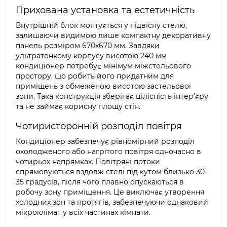
Прихована установка та естетичність
Внутрішній блок монтується у підвісну стелю,
залишаючи видимою лише компактну декоративну
панель розміром 670х670 мм. Завдяки
ультратонкому корпусу висотою 240 мм
кондиціонер потребує мінімум міжстельового
простору, що робить його придатним для
приміщень з обмеженою висотою застельової
зони. Така конструкція зберігає цілісність інтер'єру
та не займає корисну площу стін.
Чотиристоронній розподіл повітря
Кондиціонер забезпечує рівномірний розподіл
охолодженого або нагрітого повітря одночасно в
чотирьох напрямках. Повітряні потоки
спрямовуються вздовж стелі під кутом близько 30-
35 градусів, після чого плавно опускаються в
робочу зону приміщення. Це виключає утворення
холодних зон та протягів, забезпечуючи однаковий
мікроклімат у всіх частинах кімнати.