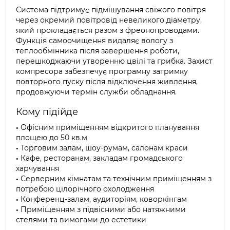
Система підтримує підмішування свіжого повітря
через окремий повітровід невеликого діаметру,
який прокладається разом з фреонопроводами.
Функція самоочищення видаляє вологу з
теплообмінника після завершення роботи,
перешкоджаючи утворенню цвілі та грибка. Захист
компресора забезпечує програмну затримку
повторного пуску після відключення живлення,
продовжуючи термін служби обладнання.
Кому підійде
•
Офісним приміщенням відкритого планування
площею до 50 кв.м
•
Торговим залам, шоу-румам, салонам краси
•
Кафе, ресторанам, закладам громадського
харчування
•
Серверним кімнатам та технічним приміщенням з
потребою цілорічного охолодження
•
Конференц-залам, аудиторіям, коворкінгам
•
Приміщенням з підвісними або натяжними
стелями та вимогами до естетики