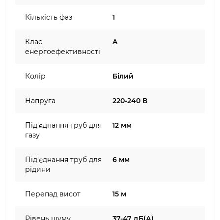
Кількість фаз
1
Клас
A
енергоефективності
Колір
Білий
Напруга
220-240 В
Під'єднання труб для
12 мм
газу
Під'єднання труб для
6 мм
рідини
Перепад висот
15 м
Рівень шуму
37-47 дБ(А)