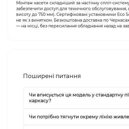
Монтаж касети складніший за настінну спліт-систему:
забезпечити доступ для технічного обслуговування,
висоту до 750 мм). Сертифіковані установники Eco 
не як з винятком. Безкоштовна доставка по Черкасах 
— на місці, без пересилання обладнання назад на за
Поширені питання
Чи вписується ця модель у стандартну 
каркасу?
Чи потрібно тягнути окрему лінію живл