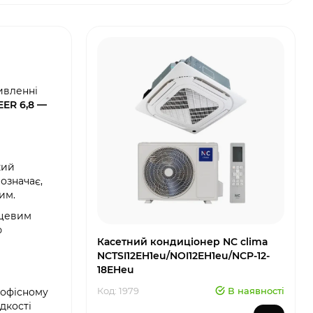
ивленні
EER 6,8 —
кий
 означає,
им.
нцевим
ю
Касетний кондиціонер NC clima
NCTSI12EH1eu/NOI12EH1eu/NCP-12-
18EHeu
Код: 1979
В наявності
 офісному
дкості