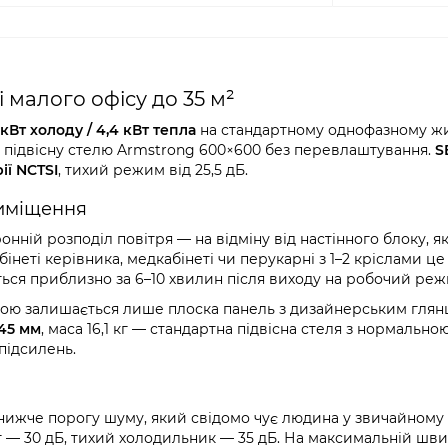
і малого офісу до 35 м²
 кВт холоду / 4,4 кВт тепла
на стандартному однофазному ж
 підвісну стелю Armstrong 600×600 без перевлаштування.
S
ї NCTSI
, тихий режим від 25,5 дБ.
риміщення
ній розподіл повітря — на відміну від настінного блоку, я
інеті керівника, медкабінеті чи перукарні з 1–2 кріслами це
ься приблизно за 6–10 хвилин після виходу на робочий реж
имою залишається лише плоска панель з дизайнерським гля
45 мм
, маса 16,1 кг — стандартна підвісна стеля з нормально
підсилень.
нижче порогу шуму, який свідомо чує людина у звичайному
іт — 30 дБ, тихий холодильник — 35 дБ. На максимальній шви