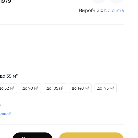
1979
Виробник:
NC clima
й
до 35 м²
до 52 м²
до 70 м²
до 105 м²
до 140 м²
до 175 м²
₴
евше?