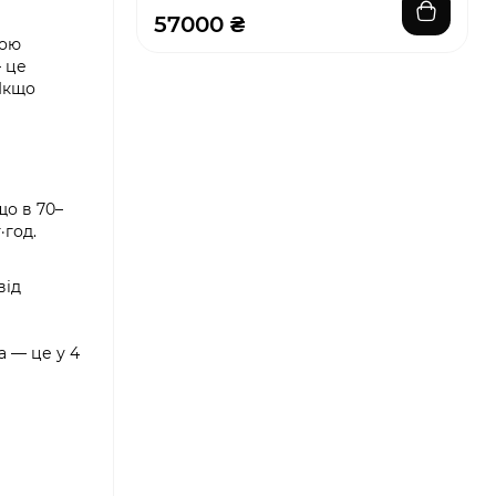
57000 ₴
ьою
— це
Якщо
що в 70–
·год.
від
а — це у 4