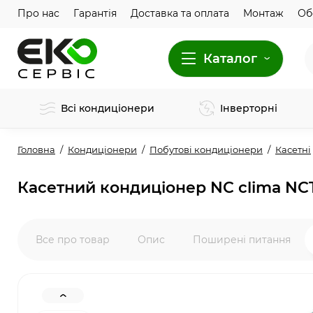
Про нас
Гарантія
Доставка та оплата
Монтаж
Об
Каталог
Всі кондиціонери
Інверторні
Головна
Кондиціонери
Побутові кондиціонери
Касетні
Касетний кондиціонер NC clima NC
Все про товар
Опис
Поширені питання