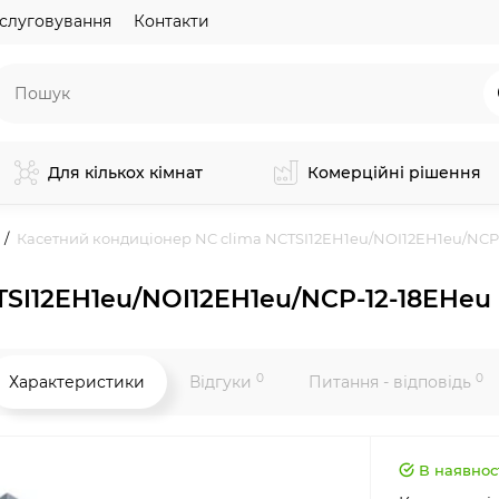
слуговування
Контакти
Для кількох кімнат
Комерційні рішення
Касетний кондиціонер NC clima NCTSI12EH1eu/NOI12EH1eu/NCP
TSI12EH1eu/NOI12EH1eu/NCP-12-18EHeu
0
0
Характеристики
Відгуки
Питання - відповідь
В наявнос