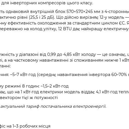
во для інверторних компресорів цього класу.
яють однаковий внутрішній блок 570×570×245 мм з 4-сторонн
ично рівні (25,5 і 25 дБ). Що дійсно вирізняє 12-у модель 
онну ефективність охолодження за стандартним циклом ЄС. 
реважно на холод улітку, 12 BTU дає найкращу електричну
ність у діапазоні від 0,99 до 4,85 кВт холоду — це означає, 
, а на частковому навантаженні зі споживанням нижче 1 кВт
анні:
ння: ~5–7 кВт·год (середнє навантаження інвертора 60–70% 
 режимі 8 годин: ~1,5–2 кВт·год
ає, що на 1 кВт·год електрики модель віддає 4,1 кВт·год тепл
вектором тієї ж потужності
 актуальний тариф постачальника електроенергії.
с на 1–3 робочих місця