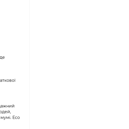
уде
аткової
одажний
юдей,
мумі. Eco