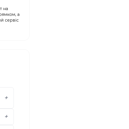
т на
рямком, а
ий сервіс