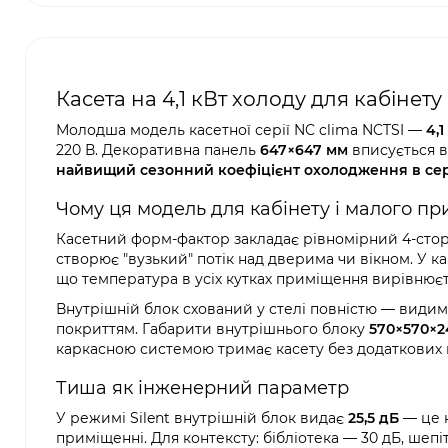
Касета на 4,1 кВт холоду для кабінету 
Молодша модель касетної серії NC clima NCTSI —
4,1
220 В. Декоративна панель
647×647 мм
вписується в
найвищий сезонний коефіцієнт охолодження в сері
Чому ця модель для кабінету і малого п
Касетний форм-фактор закладає рівномірний 4-сторон
створює "вузький" потік над дверима чи вікном. У каб
що температура в усіх кутках приміщення вирівнюєт
Внутрішній блок схований у стелі повністю — вид
покриттям. Габарити внутрішнього блоку
570×570×2
каркасною системою тримає касету без додаткових 
Тиша як інженерний параметр
У режимі Silent внутрішній блок видає
25,5 дБ
— це 
приміщенні. Для контексту: бібліотека — 30 дБ, шеп