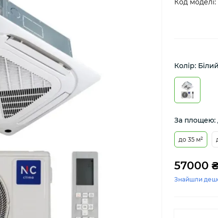
Код моделі:
Колір: Біли
За площею: 
до 35 м²
57000 
Знайшли деш