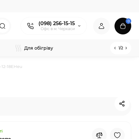
0
(098) 256-15-15
Офіс в м. Черкаси
Для обігріву
1/2
-12-18EHeu
ті