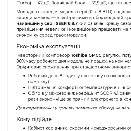
(Turbo) — 42 дБ. Зовнішній блок — 55,5 дБ, що типо
Молодша і середня модель серії (12 і 18 BTU) поділ
аеродинамікою — Silent-режими в обох моделей практ
найвищий у серії SEER 6,8
, який означає кращу сез
приміщення невелике і кондиціонер працюватиме пе
економіку серед трьох моделей.
Економіка експлуатації
Інверторний компресор
Toshiba GMCC
регулює потуж
80% часу робочого дня модель не працює на номіналі
Орієнтовне споживання при стандартному використ
Робочий день 8 годин у пік сезону на охолодже
номіналу)
Підтримання комфортної температури в нічному
Обігрів у міжсезоння: коефіцієнт SCOP 4,1 означ
рази економніше за прямий електронагрів кон
Для перерахунку у грошах помножте кВт·год на ваш
Кому підійде
Кабінет керівника, окремий менеджерський офі