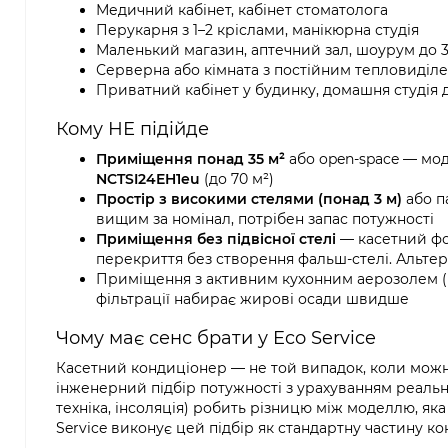
Медичний кабінет, кабінет стоматолога
Перукарня з 1–2 кріслами, манікюрна студія
Маленький магазин, аптечний зал, шоурум до 3
Серверна або кімната з постійним тепловиділе
Приватний кабінет у будинку, домашня студія 
Кому НЕ підійде
Приміщення понад 35 м²
або open-space — мод
NCTSI24EH1eu
(до 70 м²)
Простір з високими стелями (понад 3 м)
або п
вищим за номінал, потрібен запас потужності
Приміщення без підвісної стелі
— касетний фо
перекриття без створення фальш-стелі. Альтер
Приміщення з активним кухонним аерозолем (к
фільтрації набирає жирові осади швидше
Чому має сенс брати у Eco Service
Касетний кондиціонер — не той випадок, коли можн
інженерний підбір потужності з урахуванням реальн
техніка, інсоляція) робить різницю між моделлю, як
Service виконує цей підбір як стандартну частину кон