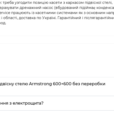
 треба узгодити позицію касети з каркасом підвісної стелі,
 врахувати дренажний насос (вбудований підіймає конденса
Service працюють із касетними системами як з основним нап
і області, доставка по Україні. Гарантійний і післягарантійн
вод.
підвісну стелю Armstrong 600×600 без переробки
ення з електрощита?