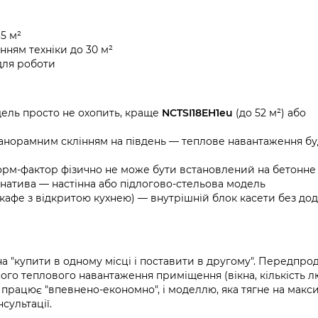
5 м²
нням техніки до 30 м²
для роботи
ель просто не охопить, краще
NCTSI18EH1eu
(до 52 м²) або
анорамним склінням на південь — теплове навантаження б
рм-фактор фізично не може бути встановлений на бетонне
натива — настінна або підлогово-стельова модель
афе з відкритою кухнею) — внутрішній блок касети без дод
а "купити в одному місці і поставити в другому". Передпр
ого теплового навантаження приміщення (вікна, кількість л
а працює "впевнено-економно", і моделлю, яка тягне на макси
сультації.