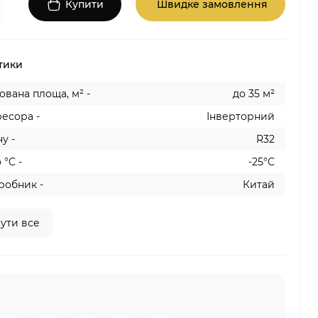
Купити
Швидке замовлення
тики
вана площа, м² -
до 35 м²
есора -
Інверторний
у -
R32
 °C -
-25°C
робник -
Китай
ути все