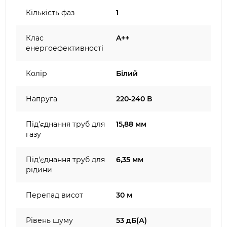
Кількість фаз
1
Клас
A++
енергоефективності
Колір
Білий
Напруга
220-240 В
Під'єднання труб для
15,88 мм
газу
Під'єднання труб для
6,35 мм
рідини
Перепад висот
30 м
Рівень шуму
53 дБ(А)