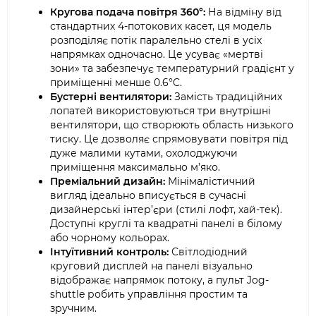
Кругова подача повітря 360°:
На відміну від
стандартних 4-потокових касет, ця модель
розподіляє потік паралельно стелі в усіх
напрямках одночасно. Це усуває «мертві
зони» та забезпечує температурний градієнт у
приміщенні менше 0.6°C.
Бустерні вентилятори:
Замість традиційних
лопатей використовуються три внутрішні
вентилятори, що створюють область низького
тиску. Це дозволяє спрямовувати повітря під
дуже малими кутами, охолоджуючи
приміщення максимально м’яко.
Преміальний дизайн:
Мінімалістичний
вигляд ідеально вписується в сучасні
дизайнерські інтер’єри (стилі лофт, хай-тек).
Доступні круглі та квадратні панелі в білому
або чорному кольорах.
Інтуїтивний контроль:
Світлодіодний
круговий дисплей на панелі візуально
відображає напрямок потоку, а пульт Jog-
shuttle робить управління простим та
зручним.