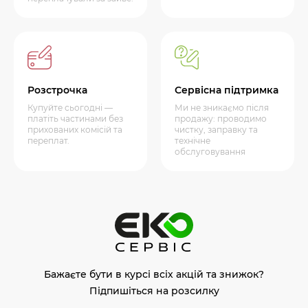
Розстрочка
Сервісна підтримка
Купуйте сьогодні —
Ми не зникаємо після
платіть частинами без
продажу: проводимо
прихованих комісій та
чистку, заправку та
переплат.
технічне
обслуговування
Бажаєте бути в курсі всіх акцій та знижок?
Підпишіться на розсилку