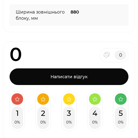
Ширина зовнішнього
880
блоку, мм
0
0
Написати відгук
1
2
3
4
5
0%
0%
0%
0%
0%