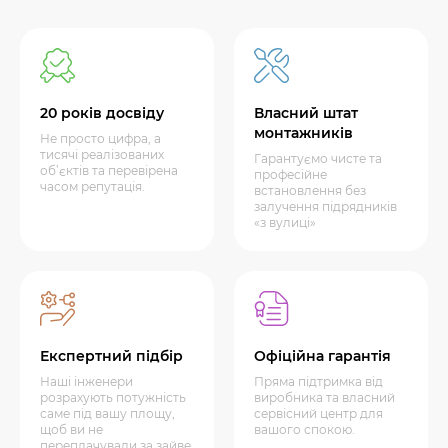
20 років досвіду
Власний штат
монтажників
Не просто цифра, а
тисячі реалізованих
Гарантуємо чисте та
об’єктів та перевірена
професійне
часом репутація.
встановлення без
залучення підрядників
«з вулиці»
Експертний підбір
Офіційна гарантія
Наші інженери
Пряма підтримка від
розрахують потужність
виробника та власний
саме під вашу площу,
сервісний центр для
щоб ви не
вашого спокою.
переплачували за зайве.