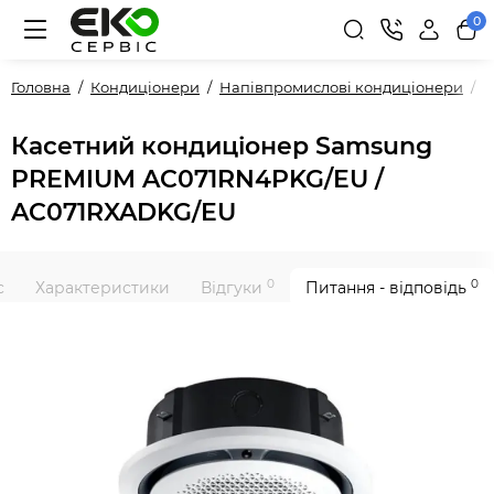
0
Головна
Кондиціонери
Напівпромислові кондиціонери
P
Касетний кондиціонер Samsung
PREMIUM AC071RN4PKG/EU /
AC071RXADKG/EU
0
0
с
Характеристики
Відгуки
Питання - відповідь