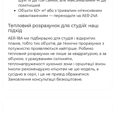
шум 19 дБ той самий, але максимальний 41 дБ
помітніший
Об'єкти 60+ м² або з тривалим інтенсивним
навантаженням — переходьте на AER-24A
Тепловий розрахунок для студій: наш
підхід
AER-18A ми підбираємо для студій і відкритих
планів, тобто тих об'єктів, де технічні прорахунки з
потужністю проявляються найгірше. Робимо
тепловий розрахунок не лише за квадратурою, а за
об'ємом, з урахуванням склінняти,
теплонапруженості кухонної зони і орієнтації вікон.
Інколи рекомендуємо клієнтам не цю модель, а
сусідню в серії, і це не привід ображатися.
Замовлення консультації безкоштовне.