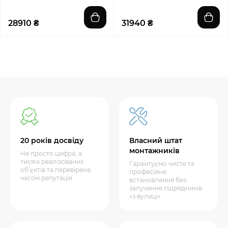
28910 ₴
31940 ₴
20 років досвіду
Власний штат
монтажників
Не просто цифра, а
тисячі реалізованих
Гарантуємо чисте та
об’єктів та перевірена
професійне
часом репутація.
встановлення без
залучення підрядників
«з вулиці»