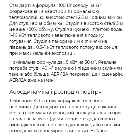
Стандартна формула "100 Вт холоду на м²"
розрахована на квартири з нормальною
теплоізоляцією, висотою стелі 2,5 м і одним вікном.
Для студії вона обманює. Студія з висотою стелі 3 м
це вже +20% об'єму. Студія з кухнею і плитою додає
1–1,5 кВт теплового навантаження в годину
готування. Студія з панорамним склінням на
південь дає 0,5–1 кВт теплового потоку від сонця
при максимальній експозиції.
Номінальна формула дає 5 кВт на 50 м². Реальна
потреба студії 40 м² з кухнею і південним склінням
така ж або більша. AER-18A покриває цей сценарій,
AER-12A вже на межі.
Аеродинаміка і розподіл повітря
Технологія 4D-потоку керує жалюзі в обох
площинах. Для відкритого простору це важливо:
можна спрямувати холодний потік у вітальню при
готуванні на кухні (де ви не хочете додаткового
охолодження пліч-о-пліч з духовкою), або навпаки
розподілити рівномірно при гостях. Hi-Nano-