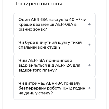
Поширені питання
Один AER-18A на студію 40 м² чи
краще два менші AER-09A в
різних зонах?
Чи буде відчутний шум у тихій
спальній зоні студії?
Чим AER-18A принципово
відрізняється від AER-12A для
відкритого плану?
Чи витримає AER-18A тривалу
безперервну роботу 10–12 годин
на день у спеку?