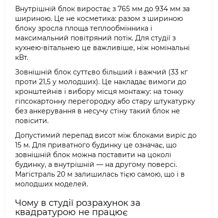
Внутрішній блок виростає з 765 мм до 934 мм за
шириною. Це не косметика: разом з шириною
блоку зросла площа теплообмінника і
максимальний повітряний потік. Для студії з
кухнею-вітальнею це важливіше, ніж номінальні
кВт.
Зовнішній блок суттєво більший і важчий (33 кг
проти 21,5 у молодших). Це накладає вимоги до
кронштейнів і вибору місця монтажу: на тонку
гіпсокартонну перегородку або стару штукатурку
без анкерування в несучу стіну такий блок не
повісити.
Допустимий перепад висот між блоками виріс до
15 м. Для приватного будинку це означає, що
зовнішній блок можна поставити на цоколі
будинку, а внутрішній — на другому поверсі.
Магістраль 20 м залишилась тією самою, що і в
молодших моделей.
Чому в студії розрахунок за
квадратурою не працює