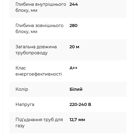
Глибина внутрішнього
244
блоку, мм
Глибина зовнішнього
280
блоку, мм
Загальна довжина
20 м
трубопроводу
Клас
A++
енергоефективності
Колір
Білий
Напруга
220-240 В
Під'єднання труб для
12,7 мм
газу