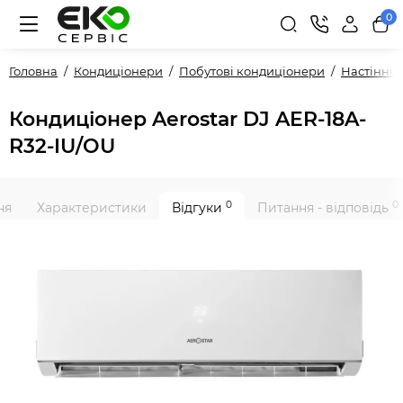
0
Головна
Кондиціонери
Побутові кондиціонери
Настінні
Кондиціонер Aerostar DJ AER-18A-
R32-IU/OU
0
0
ня
Характеристики
Відгуки
Питання - відповідь