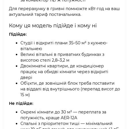
за конвектор тієї ж потужності
Для перерахунку в гривні помножте кВт·год на ваш
актуальний тариф постачальника.
Кому ця модель підійде і кому ні
Підійде:
Студії і відкриті плани 35–50 м² з кухнею-
вітальнею
Великі вітальні в приватних будинках з
висотою стелі 2,8–3,2 м
Двокімнатні квартири, де кондиціонер
працює на обидві кімнати через відкриті
двері
Об'єкти, де зовнішній блок треба поставити
на віддалі від внутрішнього (перепад висот до
15 м)
Не підійде:
Окремі кімнати до 30 м² — переплата за
потужність, краще AER-12A
Спальні з пріоритетом тиші — мінімальний