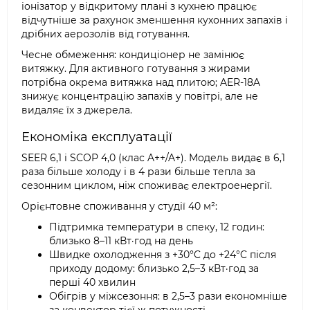
іонізатор у відкритому плані з кухнею працює
відчутніше за рахунок зменшення кухонних запахів і
дрібних аерозолів від готування.
Чесне обмеження: кондиціонер не замінює
витяжку. Для активного готування з жирами
потрібна окрема витяжка над плитою; AER-18A
знижує концентрацію запахів у повітрі, але не
видаляє їх з джерела.
Економіка експлуатації
SEER 6,1 і SCOP 4,0 (клас A++/A+). Модель видає в 6,1
раза більше холоду і в 4 рази більше тепла за
сезонним циклом, ніж споживає електроенергії.
Орієнтовне споживання у студії 40 м²:
Підтримка температури в спеку, 12 годин:
близько 8–11 кВт·год на день
Швидке охолодження з +30°C до +24°C після
приходу додому: близько 2,5–3 кВт·год за
перші 40 хвилин
Обігрів у міжсезоння: в 2,5–3 рази економніше