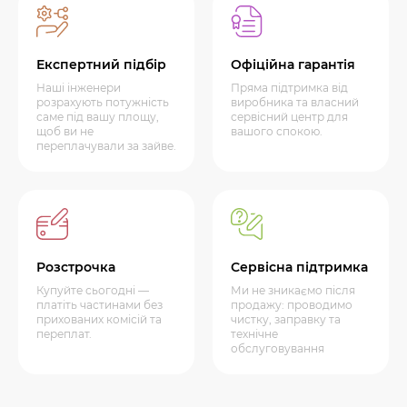
Експертний підбір
Офіційна гарантія
Наші інженери
Пряма підтримка від
розрахують потужність
виробника та власний
саме під вашу площу,
сервісний центр для
щоб ви не
вашого спокою.
переплачували за зайве.
Розстрочка
Сервісна підтримка
Купуйте сьогодні —
Ми не зникаємо після
платіть частинами без
продажу: проводимо
прихованих комісій та
чистку, заправку та
переплат.
технічне
обслуговування