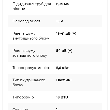
Під'єднання труб для
6,35 мм
рідини
Перепад висот
15 м
Рівень шуму
19-41 дБ (A)
внутрішнього блоку
Рівень шуму
54 дБ (A)
зовнішнього блоку
Теплопродуктивність
5,6 кВт
Тип внутрішнього
Настінні
блоку
Типорозмір
18 BTU
Фазність
1