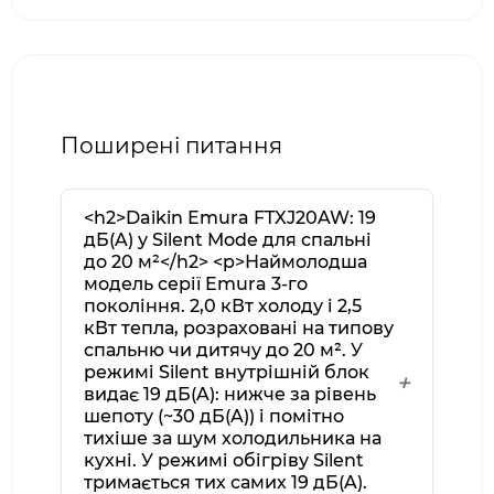
Поширені питання
<h2>Daikin Emura FTXJ20AW: 19
дБ(A) у Silent Mode для спальні
до 20 м²</h2> <p>Наймолодша
модель серії Emura 3-го
покоління. 2,0 кВт холоду і 2,5
кВт тепла, розраховані на типову
спальню чи дитячу до 20 м². У
режимі Silent внутрішній блок
видає 19 дБ(A): нижче за рівень
шепоту (~30 дБ(A)) і помітно
тихіше за шум холодильника на
кухні. У режимі обігріву Silent
тримається тих самих 19 дБ(A).