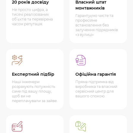
20 років досвіду
Власний штат
монтажників
Не просто цифра, а
тисячі реалізованих
Гарантуємо чисте та
об’єктів та перевірена
професійне
часом репутація.
встановлення без
залучення підрядників
«з вулиці»
Експертний підбір
Офіційна гарантія
Наші інженери
Пряма підтримка від
розрахують потужність
виробника та власний
саме під вашу площу,
сервісний центр для
щоб ви не
вашого спокою.
переплачували за зайве.