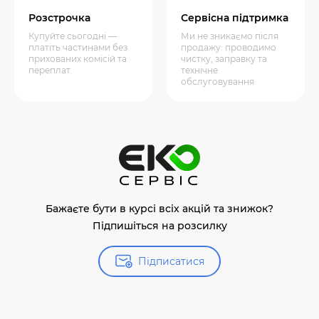
Розстрочка
Сервісна підтримка
Купуйте сьогодні —
Ми не зникаємо після
платіть частинами без
продажу: проводимо
прихованих комісій та
чистку, заправку та
переплат.
технічне
обслуговування
Бажаєте бути в курсі всіх акцій та знижок?
Підпишіться на розсилку
Підписатися