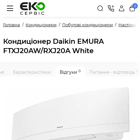
0
Головна
Кондиціонери
Побутові кондиціонери
Настінні
Кондиціонер Daikin EMURA
FTXJ20AW/RXJ20A White
0
0
ня
Характеристики
Відгуки
Питання - відповідь