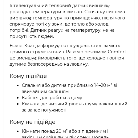
Інтелектуальний тепловий датчик визначає
розподіл температури в кімнаті. Спочатку система
вирівнює температуру по приміщенню, після чого
спрямовує потік у зони, де тепло або холод
потрібні. Датчик реагує на температуру, не на
присутність людей.
Ефект Коанда формує потік уздовж стелі замість
прямого струменя вниз. Разом з режимом Comfort
це зменшує ймовірність того, що холодне повітря
дутиме безпосередньо на людину.
Кому підійде
Спальня або дитяча приблизно 14–20 м² зі
звичайним склінням
Кабінет для роботи з дому
Кімната, де низький рівень шуму важливіший
за запас потужності
Кому не підійде
Кімнати понад 20 м² або з південним і
західним склінням: у пік спеки модель