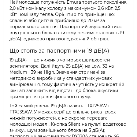
Наймолодша потужність Emura третього покоління.
2,0 кВт номіналу холоду з максимумом 2,6 кВт, 2,5
кВт номіналу тепла. Орієнтир по приміщенню:
спальня або дитяча приблизно до 20 м² за
нормального скління. Паспортний звуковий тиск
внутрішнього блока в тихому режимі становить 19
дБ(A), однаково при охолодженні й обігріві.
Що стоїть за паспортними 19 дБ(A)
19 дБ(A) — це нижня з чотирьох швидкостей
вентилятора. Далі йдуть 25 дБ(A) на Low, 32 на
Medium і 39 на High. Значення отримані за
методикою виробника у стандартних умовах
вимірювання, тому фактична чутність у конкретній
кімнаті залежить від відстані до блока, акустики
приміщення і рівня фонового шуму.
Той самий рівень 19 дБ(A) мають FTXJ25AW і
FTXJ35AW. У межах серії це спільна риса трьох
нижніх потужностей, а не окрема перевага
молодшої моделі. Кнопка Silent на пульті додатково
знижує шум зовнішнього блока на 3 дБ(A);
паспортний звуковий тиск RXJ20A становить 46