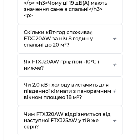
</p> <h3>Чому ці 19 дБ(A) мають
значення саме в спальні</h3>
<p>
Скільки кВт·год споживає
FTXJ20AW за ніч 8 годин у
спальні до 20 м²?
Як FTXJ20AW гріє при -10°C і
нижче?
Чи 2,0 кВт холоду вистачить для
південної кімнати з панорамним
вікном площею 18 м²?
Чим FTXJ20AW відрізняється від
наступної FTXJ25AW у тій же
серії?