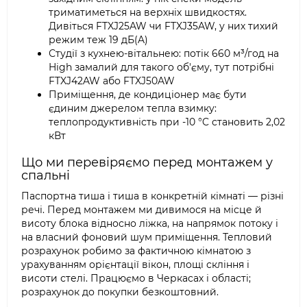
триматиметься на верхніх швидкостях.
Дивіться FTXJ25AW чи FTXJ35AW, у них тихий
режим теж 19 дБ(A)
Студії з кухнею-вітальнею: потік 660 м³/год на
High замалий для такого об'єму, тут потрібні
FTXJ42AW або FTXJ50AW
Приміщення, де кондиціонер має бути
єдиним джерелом тепла взимку:
теплопродуктивність при -10 °C становить 2,02
кВт
Що ми перевіряємо перед монтажем у
спальні
Паспортна тиша і тиша в конкретній кімнаті — різні
речі. Перед монтажем ми дивимося на місце й
висоту блока відносно ліжка, на напрямок потоку і
на власний фоновий шум приміщення. Тепловий
розрахунок робимо за фактичною кімнатою з
урахуванням орієнтації вікон, площі скління і
висоти стелі. Працюємо в Черкасах і області;
розрахунок до покупки безкоштовний.