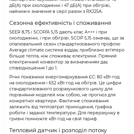
дБ(A) при охолодженні і 47 дБ(A) при обігріві,
найнижчі значення в серії разом з RXJ25A.
Сезонна ефективність і споживання
SEER 8,75 і SCOP/A 5,15 дають клас A+++ і при
охолодженні, і при обігріві. SCOP 5,15 означає, що за
опалювальний сезон стандартизованого профілю
Average climate система віддає приблизно вп'ятеро
більше тепла, ніж споживає електрики. Прямий
електричний конвектор за визначенням дає
співвідношення 1 до 1.
Річні показники енергомаркування ЄС: 80 кВт·год
на охолодження і 652 кВт·год на обігрів. Це цифри
стандартизованого розрахункового циклу для
порівняння моделей між собою, не прогноз для
конкретної квартири. Фактичне споживання
залежить від тепловтрат приміщення, графіка
роботи і заданої температури. Для перерахунку в
гривні помножте кВт·год на свій тариф.
Тепловий датчик і розподіл потоку