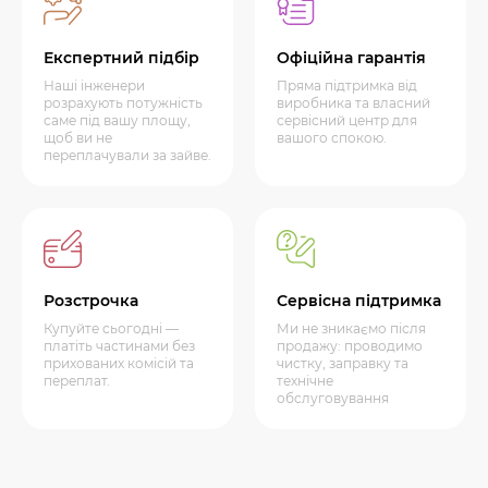
Експертний підбір
Офіційна гарантія
Наші інженери
Пряма підтримка від
розрахують потужність
виробника та власний
саме під вашу площу,
сервісний центр для
щоб ви не
вашого спокою.
переплачували за зайве.
Розстрочка
Сервісна підтримка
Купуйте сьогодні —
Ми не зникаємо після
платіть частинами без
продажу: проводимо
прихованих комісій та
чистку, заправку та
переплат.
технічне
обслуговування