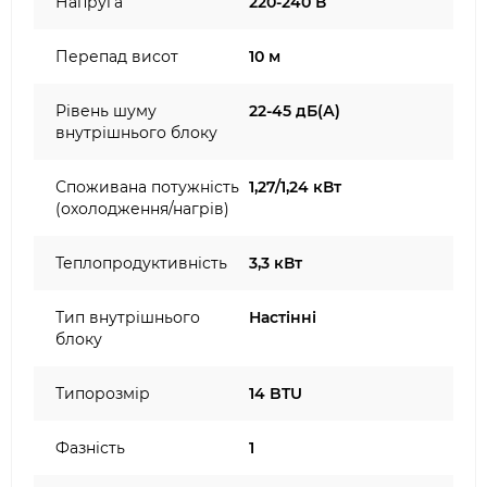
Напруга
220-240 В
Перепад висот
10 м
Рівень шуму
22-45 дБ(А)
внутрішнього блоку
Споживана потужність
1,27/1,24 кВт
(охолодження/нагрів)
Теплопродуктивність
3,3 кВт
Тип внутрішнього
Настінні
блоку
Типорозмір
14 BTU
Фазність
1