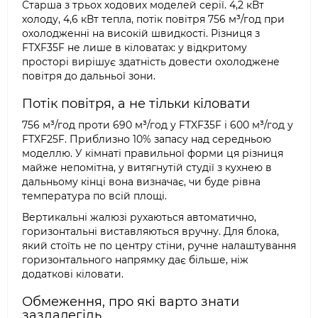
Старша з трьох ходових моделей серії. 4,2 кВт
холоду, 4,6 кВт тепла, потік повітря 756 м³/год при
охолодженні на високій швидкості. Різниця з
FTXF35F не лише в кіловатах: у відкритому
просторі вирішує здатність довести охолоджене
повітря до дальньої зони.
Потік повітря, а не тільки кіловати
756 м³/год проти 690 м³/год у FTXF35F і 600 м³/год у
FTXF25F. Приблизно 10% запасу над середньою
моделлю. У кімнаті правильної форми ця різниця
майже непомітна, у витягнутій студії з кухнею в
дальньому кінці вона визначає, чи буде рівна
температура по всій площі.
Вертикальні жалюзі рухаються автоматично,
горизонтальні виставляються вручну. Для блока,
який стоїть не по центру стіни, ручне налаштування
горизонтального напрямку дає більше, ніж
додаткові кіловати.
Обмеження, про які варто знати
заздалегідь