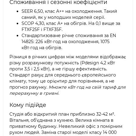
Споживання і сезонні коефіцієнти
SEER 6,50, клас A++ на охолодження. Такий
самий, як у молодших моделей серії.
SCOP 4,30, клас A+ на обігрів. На 0,1 вище за
FTXF25F і FTXF35F.
Стандартизоване річне споживання за EN
14825: 226 кВт·год на охолодження, 1075
кВт·год на обігрів.
Різниця в річних цифрах між моделями відображає
різну розрахункову потужність (Pdesign 4,2 кВт
проти 3,5 і 2,5 кВт), а не гіршу ефективність.
Стандарт рахує для середнього європейського
клімату, тому це орієнтир для порівняння, а не
прогноз рахунку.
Множте кВт·год на свій тариф для
перерахунку в гривні.
Кому підійде
Студія або відкритий план приблизно 32-42 м².
Вітальня, об'єднана з кухнею. Велика кімната в
приватному будинку. Невеликий офіс з помірним
рухом людей. Заміна старої моделі класу 14 000