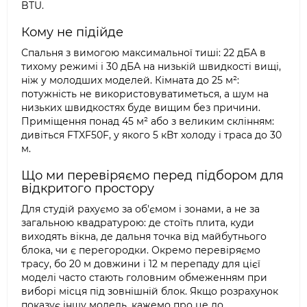
BTU.
Кому не підійде
Спальня з вимогою максимальної тиші: 22 дБА в
тихому режимі і 30 дБА на низькій швидкості вищі,
ніж у молодших моделей. Кімната до 25 м²:
потужність не використовуватиметься, а шум на
низьких швидкостях буде вищим без причини.
Приміщення понад 45 м² або з великим склінням:
дивіться FTXF50F, у якого 5 кВт холоду і траса до 30
м.
Що ми перевіряємо перед підбором для
відкритого простору
Для студій рахуємо за об'ємом і зонами, а не за
загальною квадратурою: де стоїть плита, куди
виходять вікна, де дальня точка від майбутнього
блока, чи є перегородки. Окремо перевіряємо
трасу, бо 20 м довжини і 12 м перепаду для цієї
моделі часто стають головним обмеженням при
виборі місця під зовнішній блок. Якщо розрахунок
показує іншу модель, кажемо про це до