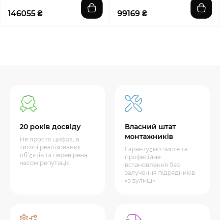
146055 ₴
99169 ₴
20 років досвіду
Власний штат
монтажників
Не просто цифра, а
тисячі реалізованих
Гарантуємо чисте та
об’єктів та перевірена
професійне
часом репутація.
встановлення без
залучення підрядників
«з вулиці»