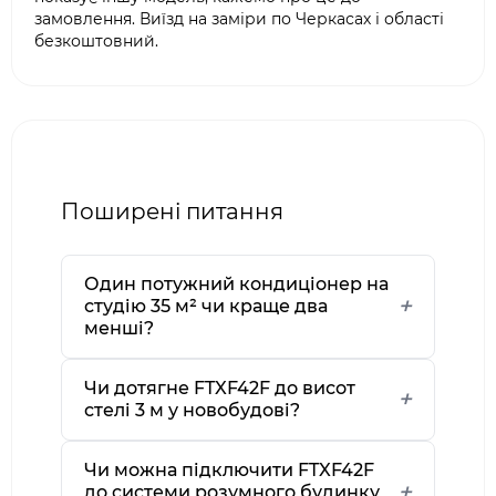
замовлення. Виїзд на заміри по Черкасах і області
безкоштовний.
Поширені питання
Один потужний кондиціонер на
студію 35 м² чи краще два
менші?
Чи дотягне FTXF42F до висот
стелі 3 м у новобудові?
Чи можна підключити FTXF42F
до системи розумного будинку