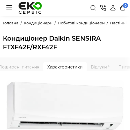
0
Головна
Кондиціонери
Побутові кондиціонери
Настінні
Кондиціонер Daikin SENSIRA
FTXF42F/RXF42F
0
Поширені питання
Характеристики
Відгуки
Питан