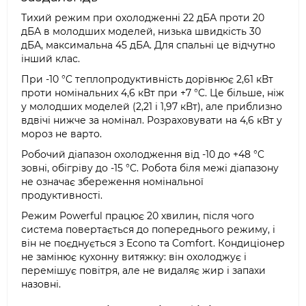
Тихий режим при охолодженні 22 дБА проти 20
дБА в молодших моделей, низька швидкість 30
дБА, максимальна 45 дБА. Для спальні це відчутно
інший клас.
При -10 °C теплопродуктивність дорівнює 2,61 кВт
проти номінальних 4,6 кВт при +7 °C. Це більше, ніж
у молодших моделей (2,21 і 1,97 кВт), але приблизно
вдвічі нижче за номінал. Розраховувати на 4,6 кВт у
мороз не варто.
Робочий діапазон охолодження від -10 до +48 °C
зовні, обігріву до -15 °C. Робота біля межі діапазону
не означає збереження номінальної
продуктивності.
Режим Powerful працює 20 хвилин, після чого
система повертається до попереднього режиму, і
він не поєднується з Econo та Comfort. Кондиціонер
не замінює кухонну витяжку: він охолоджує і
перемішує повітря, але не видаляє жир і запахи
назовні.