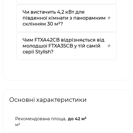
Чи вистачить 4,2 кВт для
південної кімнати з панорамним
склінням 30 м²?
Чим FTXA42CB відрізняється від
молодшої FTXA35CB у тій самій
серії Stylish?
Основні характеристики
Рекомендована площа,
до 42 м²
м²