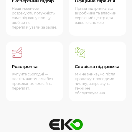
Експертний підбір
Офіційна гарантія
Наші інженери
Пряма підтримка від
розрахують потужність
виробника та власний
саме під вашу площу,
сервісний центр для
щоб ви не
вашого спокою.
переплачували за зайве.
Розстрочка
Сервісна підтримка
Купуйте сьогодні —
Ми не зникаємо після
платіть частинами без
продажу: проводимо
прихованих комісій та
чистку, заправку та
переплат.
технічне
обслуговування