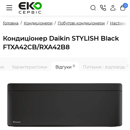
0
Головна
Кондиціонери
Побутові кондиціонери
Настінні
Кондиціонер Daikin STYLISH Black
FTXA42CB/RXA42B8
0
0
ня
Характеристики
Відгуки
Питання - відповідь