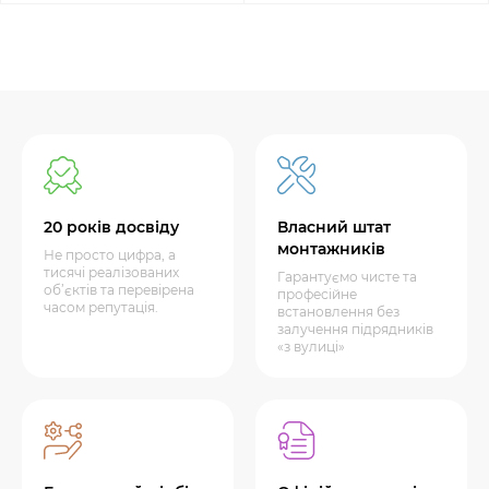
20 років досвіду
Власний штат
монтажників
Не просто цифра, а
тисячі реалізованих
Гарантуємо чисте та
об’єктів та перевірена
професійне
часом репутація.
встановлення без
залучення підрядників
«з вулиці»