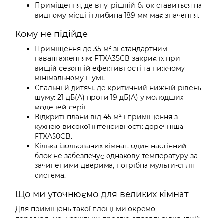
Приміщення, де внутрішній блок ставиться на
видному місці і глибина 189 мм має значення.
Кому не підійде
Приміщення до 35 м² зі стандартним
навантаженням: FTXA35CB закриє їх при
вищій сезонній ефективності та нижчому
мінімальному шумі.
Спальні й дитячі, де критичний нижній рівень
шуму: 21 дБ(A) проти 19 дБ(A) у молодших
моделей серії.
Відкриті плани від 45 м² і приміщення з
кухнею високої інтенсивності: доречніша
FTXA50CB.
Кілька ізольованих кімнат: один настінний
блок не забезпечує однакову температуру за
зачиненими дверима, потрібна мульти-спліт
система.
Що ми уточнюємо для великих кімнат
Для приміщень такої площі ми окремо