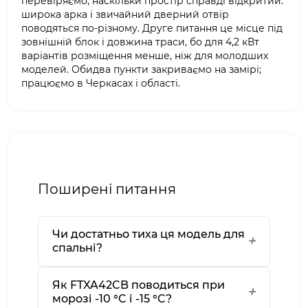
перевіряємо, наскільки простір справді відкритий:
широка арка і звичайний дверний отвір
поводяться по-різному. Друге питання це місце під
зовнішній блок і довжина траси, бо для 4,2 кВт
варіантів розміщення менше, ніж для молодших
моделей. Обидва пункти закриваємо на замірі;
працюємо в Черкасах і області.
Поширені питання
Чи достатньо тиха ця модель для
спальні?
Як FTXA42CB поводиться при
морозі -10 °C і -15 °C?