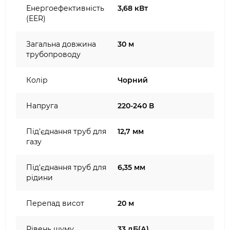
Енергоефективність
3,68 кВт
(EER)
Загальна довжина
30 м
трубопроводу
Колір
Чорний
Напруга
220-240 В
Під'єднання труб для
12,7 мм
газу
Під'єднання труб для
6,35 мм
рідини
Перепад висот
20 м
Рівень шуму
33 дБ(А)