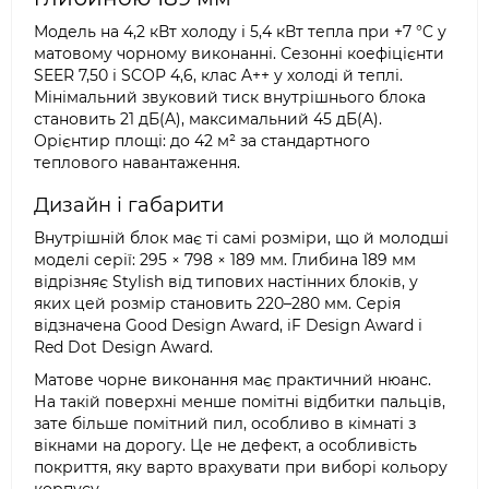
Модель на 4,2 кВт холоду і 5,4 кВт тепла при +7 °C у
матовому чорному виконанні. Сезонні коефіцієнти
SEER 7,50 і SCOP 4,6, клас A++ у холоді й теплі.
Мінімальний звуковий тиск внутрішнього блока
становить 21 дБ(A), максимальний 45 дБ(A).
Орієнтир площі: до 42 м² за стандартного
теплового навантаження.
Дизайн і габарити
Внутрішній блок має ті самі розміри, що й молодші
моделі серії: 295 × 798 × 189 мм. Глибина 189 мм
відрізняє Stylish від типових настінних блоків, у
яких цей розмір становить 220–280 мм. Серія
відзначена Good Design Award, iF Design Award і
Red Dot Design Award.
Матове чорне виконання має практичний нюанс.
На такій поверхні менше помітні відбитки пальців,
зате більше помітний пил, особливо в кімнаті з
вікнами на дорогу. Це не дефект, а особливість
покриття, яку варто врахувати при виборі кольору