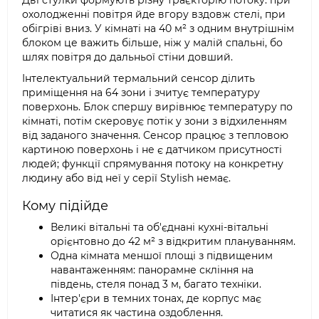
Дві стулки формують різну траєкторію потоку: при
охолодженні повітря йде вгору вздовж стелі, при
обігріві вниз. У кімнаті на 40 м² з одним внутрішнім
блоком це важить більше, ніж у малій спальні, бо
шлях повітря до дальньої стіни довший.
Інтелектуальний термальний сенсор ділить
приміщення на 64 зони і зчитує температуру
поверхонь. Блок спершу вирівнює температуру по
кімнаті, потім скеровує потік у зони з відхиленням
від заданого значення. Сенсор працює з тепловою
картиною поверхонь і не є датчиком присутності
людей; функції спрямування потоку на конкретну
людину або від неї у серії Stylish немає.
Кому підійде
Великі вітальні та об'єднані кухні-вітальні
орієнтовно до 42 м² з відкритим плануванням.
Одна кімната меншої площі з підвищеним
навантаженням: панорамне скління на
південь, стеля понад 3 м, багато техніки.
Інтер'єри в темних тонах, де корпус має
читатися як частина оздоблення.