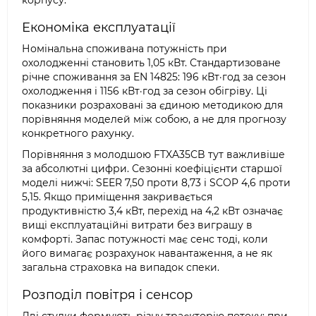
корпусу.
Економіка експлуатації
Номінальна споживана потужність при
охолодженні становить 1,05 кВт. Стандартизоване
річне споживання за EN 14825: 196 кВт·год за сезон
охолодження і 1156 кВт·год за сезон обігріву. Ці
показники розраховані за єдиною методикою для
порівняння моделей між собою, а не для прогнозу
конкретного рахунку.
Порівняння з молодшою FTXA35CB тут важливіше
за абсолютні цифри. Сезонні коефіцієнти старшої
моделі нижчі: SEER 7,50 проти 8,73 і SCOP 4,6 проти
5,15. Якщо приміщення закривається
продуктивністю 3,4 кВт, перехід на 4,2 кВт означає
вищі експлуатаційні витрати без виграшу в
комфорті. Запас потужності має сенс тоді, коли
його вимагає розрахунок навантаження, а не як
загальна страховка на випадок спеки.
Розподіл повітря і сенсор