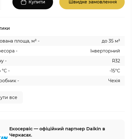
Купити
Швидке замовлення
тики
вана площа, м² -
до 35 м²
есора -
Інверторний
у -
R32
 °C -
-15°C
робник -
Чехія
ути все
Екосервіс — офіційний партнер Daikin в
Черкасах.