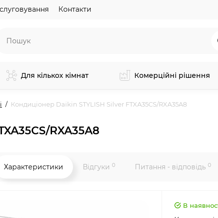
слуговування
Контакти
Для кількох кімнат
Комерційні рішення
і
Кондиціонер Daikin STYLISH Silver FTXA35CS/RXA35A8
 FTXA35CS/RXA35A8
0
0
Характеристики
Відгуки
Питання - відповідь
В наявнос