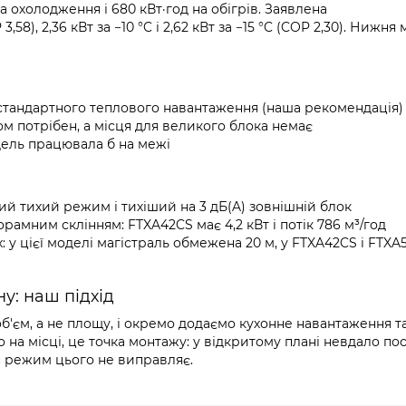
на охолодження і 680 кВт·год на обігрів. Заявлена
,58), 2,36 кВт за −10 °C і 2,62 кВт за −15 °C (COP 2,30). Нижня
а стандартного теплового навантаження (наша рекомендація)
мом потрібен, а місця для великого блока немає
дель працювала б на межі
мий тихий режим і тихіший на 3 дБ(A) зовнішній блок
орамним склінням: FTXA42CS має 4,2 кВт і потік 786 м³/год
: у цієї моделі магістраль обмежена 20 м, у FTXA42CS і FTXA
у: наш підхід
об'єм, а не площу, і окремо додаємо кухонне навантаження т
о на місці, це точка монтажу: у відкритому плані невдало п
ен режим цього не виправляє.