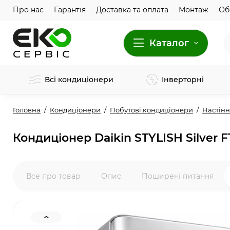
Про нас
Гарантія
Доставка та оплата
Монтаж
Об
Каталог
Всі кондиціонери
Інверторні
Головна
Кондиціонери
Побутові кондиціонери
Настінн
Кондиціонер Daikin STYLISH Silver
Все про товар
Опис
Поширені питання