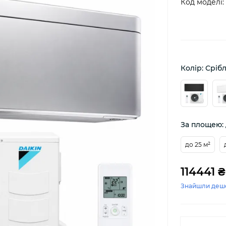
Код моделі:
Колір: Сріб
За площею: 
до 25 м²
114441 ₴
Знайшли деш