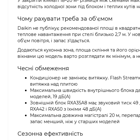
У закритій кімнаті 18–20 м² різниця між схемами май
відсутність холодної зони під блоком і теплих кутів
Чому рахувати треба за об'ємом
Daikin не публікує рекомендованої площі в квадратн
теплове навантаження при стелі близько 2,7 м. У нов
об'єм повітря, і запас з'їдається.
Додаються кухонна зона, площа скління та його орієн
вікнами цю модель варто розглядати як мінімум, а 
Чесні обмеження
Кондиціонер не замінює витяжку. Flash Streame
витяжка над плитою
Максимальна швидкість внутрішнього блока да
моделей, 19 дБ(A)
Зовнішній блок RXA35A8 має звуковий тиск 49 д
RXA42 і RXA50 з їхніми 48 дБ(A)
Максимальна довжина магістралі 20 м, перепад
запас менший, ніж у старших моделей
Сезонна ефективність