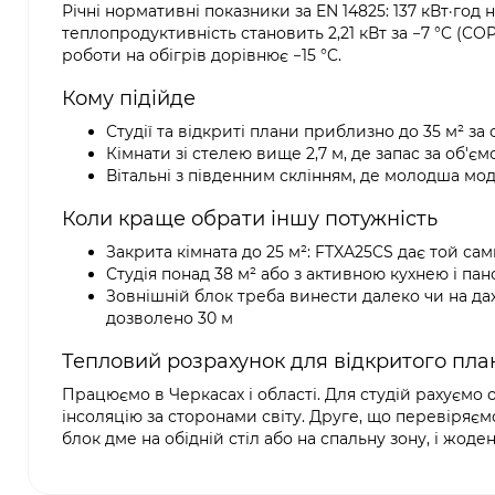
Річні нормативні показники за EN 14825: 137 кВт·год 
теплопродуктивність становить 2,21 кВт за −7 °C (COP 3
роботи на обігрів дорівнює −15 °C.
Кому підійде
Студії та відкриті плани приблизно до 35 м² з
Кімнати зі стелею вище 2,7 м, де запас за об'є
Вітальні з південним склінням, де молодша мо
Коли краще обрати іншу потужність
Закрита кімната до 25 м²: FTXA25CS дає той са
Студія понад 38 м² або з активною кухнею і пан
Зовнішній блок треба винести далеко чи на дах
дозволено 30 м
Тепловий розрахунок для відкритого план
Працюємо в Черкасах і області. Для студій рахуємо 
інсоляцію за сторонами світу. Друге, що перевіряєм
блок дме на обідній стіл або на спальну зону, і жод