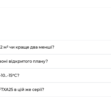
2 м² чи краще два менші?
зоні відкритого плану?
10..-15°C?
TXA25 в цій же серії?