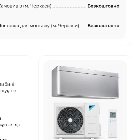
Самовивіз (м. Черкаси)
Безкоштовно
Доставка для монтажу (м. Черкаси)
Безкоштовно
глибині
ішує не
й
ається до