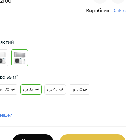
2100
Виробник:
Daikin
лястий
до 35 м²
до 20 м²
до 35 м²
до 42 м²
до 50 м²
евше?