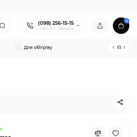
0
(098) 256-15-15
Офіс в м. Черкаси
Для обігріву
1/2
ті