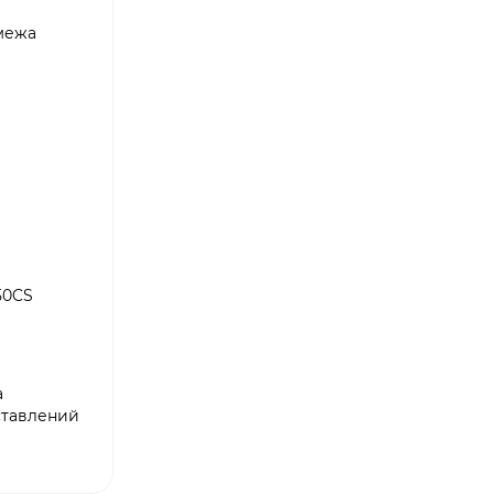
 межа
50CS
а
оставлений