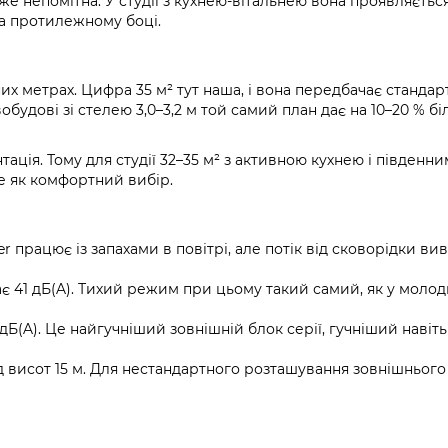
же непомітна. У студії з кухнею-вітальнею вона проявляєтьс
 на протилежному боці.
их метрах. Цифра 35 м² тут наша, і вона передбачає стандар
обудові зі стелею 3,0–3,2 м той самий план дає на 10–20 % б
тація. Тому для студії 32–35 м² з активною кухнею і південн
не як комфортний вибір.
r працює із запахами в повітрі, але потік від сковорідки ви
є 41 дБ(A). Тихий режим при цьому такий самий, як у моло
Б(A). Це найгучніший зовнішній блок серії, гучніший навіть
 висот 15 м. Для нестандартного розташування зовнішнього