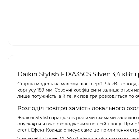
Daikin Stylish FTXA35CS Silver: 3,4 кВ
Старша модель на малому шасі серії. 3,4 кВт холоду,
корпусу 189 мм. Сезонні коефіцієнти залишаються на 
лише потужність, а й те, як повітря розходиться по о
Розподіл повітря замість локального ох
Жалюзі Stylish працюють різними схемами залежно в
опускається вже охолодженим по всій площі. При обі
стелі. Ефект Коанда описує саме це прилипання стр