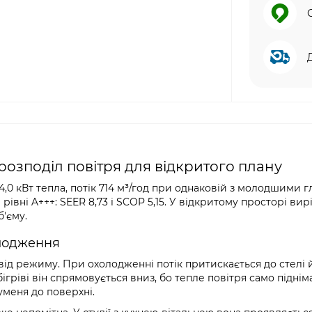
т і розподіл повітря для відкритого плану
 4,0 кВт тепла, потік 714 м³/год при однаковій з молодшими 
рівні A+++: SEER 8,73 і SCOP 5,15. У відкритому просторі вир
б'єму.
олодження
ід режиму. При охолодженні потік притискається до стелі 
гріві він спрямовується вниз, бо тепле повітря само піднім
уменя до поверхні.