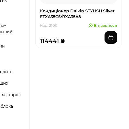
я як
Кондиціонер Daikin STYLISH Silver
FTXA35CS/RXA35A8
Код: 2100
В наявності
тне
ільший
114441 ₴
ими
водить
дших
 за старші
 блока