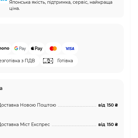
Японська якість, підтримка, сервіс, найкраща
ціна.
езготівка з ПДВ
Готівка
а
Доставка Новою Поштою
від
150 ₴
Доставка Міст Експрес
від
150 ₴