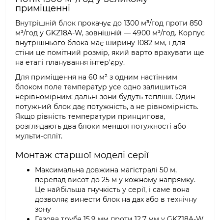
приміщенні
Внутрішній блок прокачує до 1300 м³/год проти 850
м³/год у GKZ18A-W, зовнішній — 4900 м³/год. Корпус
внутрішнього блока має ширину 1082 мм, і для
стіни це помітний розмір, який варто врахувати ще
на етапі планування інтер'єру.
Для приміщення на 60 м² з одним настінним
блоком поле температур усе одно залишиться
нерівномірним: дальні зони будуть тепліші. Один
потужний блок дає потужність, а не рівномірність.
Якщо рівність температури принципова,
розглядають два блоки меншої потужності або
мульти-спліт.
Монтаж старшої моделі серії
Максимальна довжина магістралі 50 м,
перепад висот до 25 м у кожному напрямку.
Це найбільша гнучкість у серії, і саме вона
дозволяє винести блок на дах або в технічну
зону
Газова труба 15,9 мм проти 12,7 мм у GKZ18A-W.