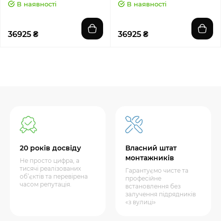
В наявності
В наявності
36925 ₴
36925 ₴
20 років досвіду
Власний штат
монтажників
Не просто цифра, а
тисячі реалізованих
Гарантуємо чисте та
об’єктів та перевірена
професійне
часом репутація.
встановлення без
залучення підрядників
«з вулиці»