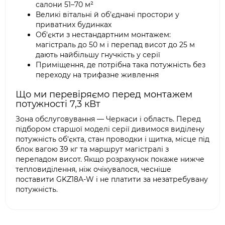
салони 51–70 м²
Великі вітальні й об'єднані простори у
приватних будинках
Об'єкти з нестандартним монтажем:
магістраль до 50 м і перепад висот до 25 м
дають найбільшу гнучкість у серії
Приміщення, де потрібна така потужність без
переходу на трифазне живлення
Що ми перевіряємо перед монтажем
потужності 7,3 кВт
Зона обслуговування — Черкаси і область. Перед
підбором старшої моделі серії дивимося виділену
потужність об'єкта, стан проводки і щитка, місце під
блок вагою 39 кг та маршрут магістралі з
перепадом висот. Якщо розрахунок покаже нижче
тепловиділення, ніж очікувалося, чесніше
поставити GKZ18A-W і не платити за незатребувану
потужність.