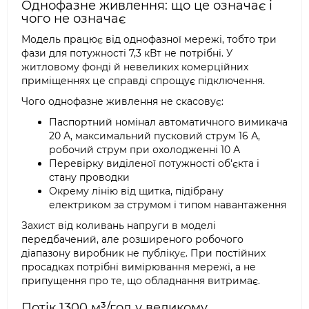
Однофазне живлення: що це означає і
чого не означає
Модель працює від однофазної мережі, тобто три
фази для потужності 7,3 кВт не потрібні. У
житловому фонді й невеликих комерційних
приміщеннях це справді спрощує підключення.
Чого однофазне живлення не скасовує:
Паспортний номінал автоматичного вимикача
20 А, максимальний пусковий струм 16 А,
робочий струм при охолодженні 10 А
Перевірку виділеної потужності об'єкта і
стану проводки
Окрему лінію від щитка, підібрану
електриком за струмом і типом навантаження
Захист від коливань напруги в моделі
передбачений, але розширеного робочого
діапазону виробник не публікує. При постійних
просадках потрібні вимірювання мережі, а не
припущення про те, що обладнання витримає.
Потік 1300 м³/год у великому