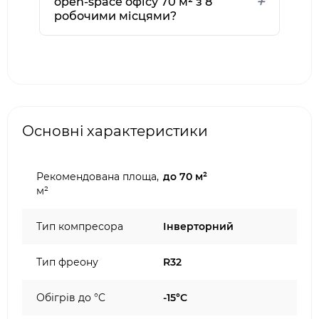
open-space офісу 70 м² з 8
робочими місцями?
Основні характеристики
Рекомендована площа,
до 70 м²
м²
Тип компресора
Інверторний
Тип фреону
R32
Обігрів до °C
-15°C