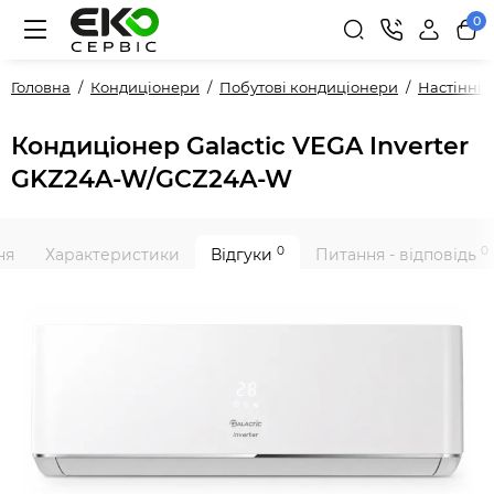
0
Головна
Кондиціонери
Побутові кондиціонери
Настінні
Кондиціонер Galactic VEGA Inverter
GKZ24A-W/GCZ24A-W
0
0
ня
Характеристики
Відгуки
Питання - відповідь