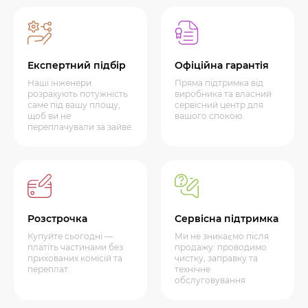
Експертний підбір
Офіційна гарантія
Наші інженери
Пряма підтримка від
розрахують потужність
виробника та власний
саме під вашу площу,
сервісний центр для
щоб ви не
вашого спокою.
переплачували за зайве.
Розстрочка
Сервісна підтримка
Купуйте сьогодні —
Ми не зникаємо після
платіть частинами без
продажу: проводимо
прихованих комісій та
чистку, заправку та
переплат.
технічне
обслуговування