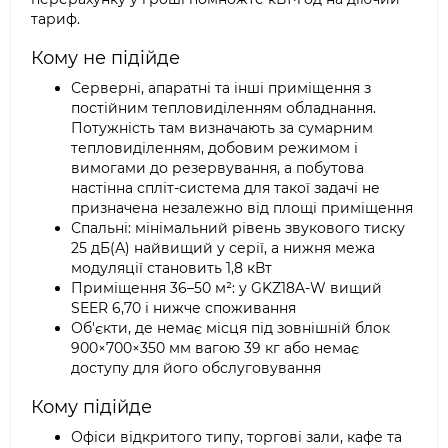
тариф.
Кому не підійде
Серверні, апаратні та інші приміщення з
постійним тепловиділенням обладнання.
Потужність там визначають за сумарним
тепловиділенням, добовим режимом і
вимогами до резервування, а побутова
настінна спліт-система для такої задачі не
призначена незалежно від площі приміщення
Спальні: мінімальний рівень звукового тиску
25 дБ(А) найвищий у серії, а нижня межа
модуляції становить 1,8 кВт
Приміщення 36–50 м²: у GKZ18A-W вищий
SEER 6,70 і нижче споживання
Об'єкти, де немає місця під зовнішній блок
900×700×350 мм вагою 39 кг або немає
доступу для його обслуговування
Кому підійде
Офіси відкритого типу, торгові зали, кафе та