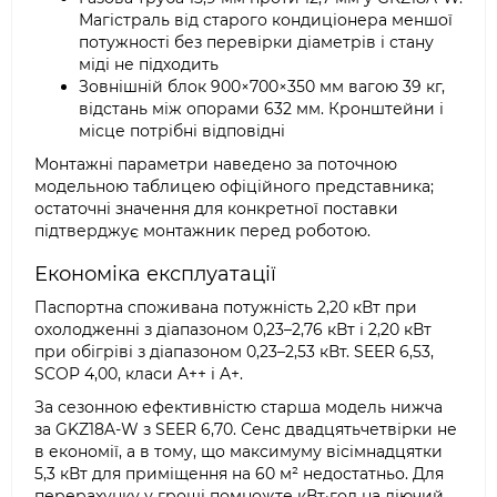
Магістраль від старого кондиціонера меншої
потужності без перевірки діаметрів і стану
міді не підходить
Зовнішній блок 900×700×350 мм вагою 39 кг,
відстань між опорами 632 мм. Кронштейни і
місце потрібні відповідні
Монтажні параметри наведено за поточною
модельною таблицею офіційного представника;
остаточні значення для конкретної поставки
підтверджує монтажник перед роботою.
Економіка експлуатації
Паспортна споживана потужність 2,20 кВт при
охолодженні з діапазоном 0,23–2,76 кВт і 2,20 кВт
при обігріві з діапазоном 0,23–2,53 кВт. SEER 6,53,
SCOP 4,00, класи A++ і A+.
За сезонною ефективністю старша модель нижча
за GKZ18A-W з SEER 6,70. Сенс двадцятьчетвірки не
в економії, а в тому, що максимуму вісімнадцятки
5,3 кВт для приміщення на 60 м² недостатньо. Для
перерахунку у гроші помножте кВт·год на діючий