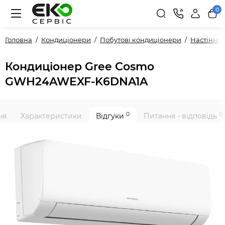
0
Головна
Кондиціонери
Побутові кондиціонери
Настінні
Кондиціонер Gree Cosmo
GWH24AWEXF-K6DNA1A
0
0
ня
Характеристики
Відгуки
Питання - відповідь