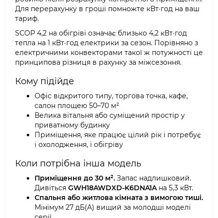
Для перерахунку в гроші помножте кВт·год на ваш
тариф.
SCOP 4,2 на обігріві означає близько 4,2 кВт·год
тепла на 1 кВт·год електрики за сезон. Порівняно з
електричними конвекторами такої ж потужності це
принципова різниця в рахунку за міжсезоння.
Кому підійде
Офіс відкритого типу, торгова точка, кафе,
салон площею 50–70 м²
Велика вітальня або суміщений простір у
приватному будинку
Приміщення, яке працює цілий рік і потребує
і охолодження, і обігріву
Коли потрібна інша модель
Приміщення до 30 м².
Запас надлишковий.
Дивіться
GWH18AWDXD-K6DNA1A
на 5,3 кВт.
Спальня або житлова кімната з вимогою тиші.
Мінімум 27 дБ(A) вищий за молодші моделі
серії.