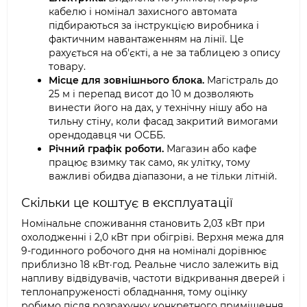
кабелю і номінал захисного автомата
підбираються за інструкцією виробника і
фактичним навантаженням на лінії. Це
рахується на об'єкті, а не за таблицею з опису
товару.
Місце для зовнішнього блока.
Магістраль до
25 м і перепад висот до 10 м дозволяють
винести його на дах, у технічну нішу або на
тильну стіну, коли фасад закритий вимогами
орендодавця чи ОСББ.
Річний графік роботи.
Магазин або кафе
працює взимку так само, як улітку, тому
важливі обидва діапазони, а не тільки літній.
Скільки це коштує в експлуатації
Номінальне споживання становить 2,03 кВт при
охолодженні і 2,0 кВт при обігріві. Верхня межа для
9-годинного робочого дня на номіналі дорівнює
приблизно 18 кВт·год. Реальне число залежить від
напливу відвідувачів, частоти відкривання дверей і
теплонапруженості обладнання, тому оцінку
робимо після розрахунку конкретного приміщення.