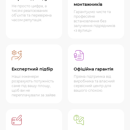
монтажників
Не просто цифра, а
тисячі реалізованих
Гарантуємо чисте та
об’єктів та перевірена
професійне
часом репутація.
встановлення без
залучення підрядників
«з вулиці»
Експертний підбір
Офіційна гарантія
Наші інженери
Пряма підтримка від
розрахують потужність
виробника та власний
саме під вашу площу,
сервісний центр для
щоб ви не
вашого спокою.
переплачували за зайве.