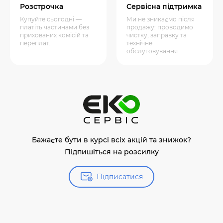
Розстрочка
Сервісна підтримка
Купуйте сьогодні —
Ми не зникаємо після
платіть частинами без
продажу: проводимо
прихованих комісій та
чистку, заправку та
переплат.
технічне
обслуговування
Бажаєте бути в курсі всіх акцій та знижок?
Підпишіться на розсилку
Підписатися