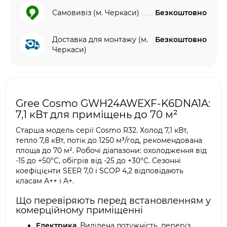
Самовивіз (м. Черкаси)
Безкоштовно
Доставка для монтажу (м.
Безкоштовно
Черкаси)
Gree Cosmo GWH24AWEXF-K6DNA1A:
7,1 кВт для приміщень до 70 м²
Старша модель серії Cosmo R32. Холод 7,1 кВт,
тепло 7,8 кВт, потік до 1250 м³/год, рекомендована
площа до 70 м². Робочі діапазони: охолодження від
-15 до +50°C, обігрів від -25 до +30°C. Сезонні
коефіцієнти SEER 7,0 і SCOP 4,2 відповідають
класам A++ і A+.
Що перевіряють перед встановленням у
комерційному приміщенні
Електрика.
Виділена потужність, переріз