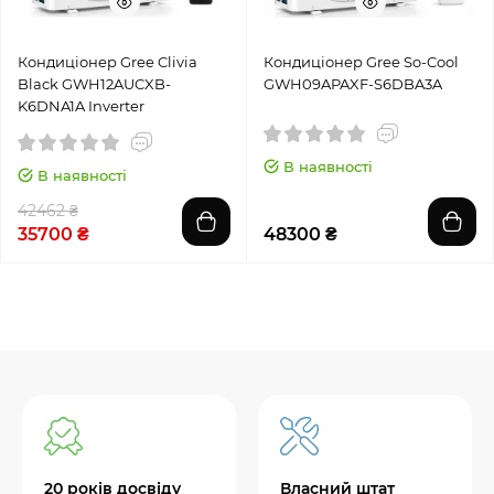
Кондиціонер Gree Clivia
Кондиціонер Gree So-Cool
Black GWH12AUCXB-
GWH09APAXF-S6DBA3A
K6DNA1A Inverter
В наявності
В наявності
42462 ₴
35700 ₴
48300 ₴
20 років досвіду
Власний штат