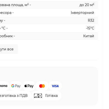
вана площа, м² -
до 20 м²
есора -
Інверторний
у -
R32
 °C -
-15°C
робник -
Китай
ути все
езготівка з ПДВ
Готівка