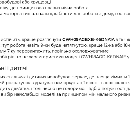
овобудові або хрущовці
віку, де принципова плавна нічна робота
оторна тиша: спальні, кабінети для роботи з дому, гостьов
 вистачить, краще розглянути
GWH09AGBXB-K6DNA1A
з тієї 
 тут робота навіть 9-ки буде натягнутою, краще 12-ка або 18-
алу 7-ку перевантажить, повільно охолоджуватиме
а обігрів, то це характеристики моделі GWH18AGD-K6DNA1E у 
і і дитячі
спальнях і дитячих новобудов Черкас, де площа кімнати 14
розрахунок з урахуванням орієнтації вікон і площі скління
ить дев'ятка, і тоді чесно це говоримо. Підбір потужності д
 вибір найслабшої моделі за принципом мінімального ризик