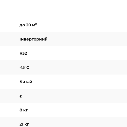
до 20 м²
Інверторний
R32
-15°C
Китай
є
8 кг
21 кг