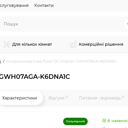
слуговування
Контакти
Для кількох кімнат
Комерційні рішення
і
Кондиціонер Gree Pular DC inverter GWH07AGA-K6DNA1C
er GWH07AGA-K6DNA1C
0
0
Характеристики
Відгуки
Питання - відповідь
В наявнос
Популярний