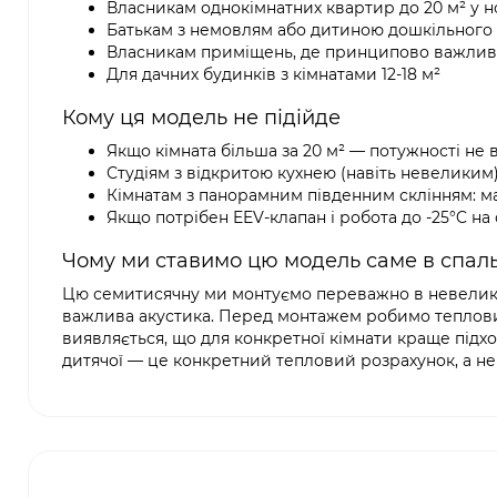
Власникам однокімнатних квартир до 20 м² у н
Батькам з немовлям або дитиною дошкільного 
Власникам приміщень, де принципово важлива м
Для дачних будинків з кімнатами 12-18 м²
Кому ця модель не підійде
Якщо кімната більша за 20 м² — потужності не
Студіям з відкритою кухнею (навіть невеликим):
Кімнатам з панорамним південним склінням: м
Якщо потрібен EEV-клапан і робота до -25°C н
Чому ми ставимо цю модель саме в спальн
Цю семитисячну ми монтуємо переважно в невеликих 
важлива акустика. Перед монтажем робимо тепловий 
виявляється, що для конкретної кімнати краще підход
дитячої — це конкретний тепловий розрахунок, а не