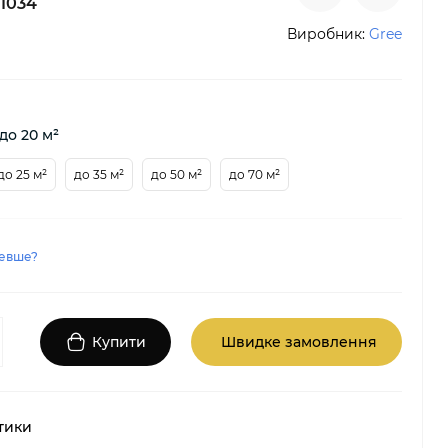
1034
Виробник:
Gree
до 20 м²
до 25 м²
до 35 м²
до 50 м²
до 70 м²
евше?
Купити
Швидке замовлення
тики