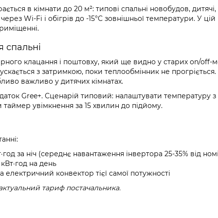
ється в кімнати до 20 м²: типові спальні новобудов, дитячі,
через Wi-Fi і обігрів до -15°C зовнішньої температури. У цій
приміщенні.
я спальні
ного клацання і поштовху, який ще видно у старих on/off-м
скається з затримкою, поки теплообмінник не прогріється. 
бливо важливо у дитячих кімнатах.
одаток Gree+. Сценарій типовий: налаштувати температуру з
 таймер увімкнення за 15 хвилин до підйому.
анні:
Вт·год за ніч (середнє навантаження інвертора 25-35% від ном
 кВт·год на день
за електричний конвектор тієї самої потужності
актуальний тариф постачальника.