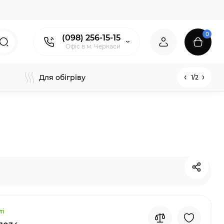
0
(098) 256-15-15
Офіс в м. Черкаси
Для обігріву
1/2
ті