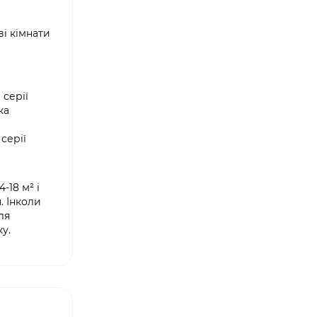
і кімнати
ж серії
ка
серії
-18 м² і
. Інколи
ля
у.