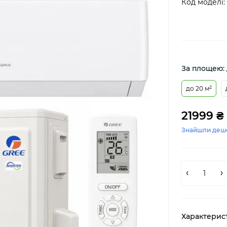
Код моделі:
За площею: 
до 20 м²
21999 ₴
Знайшли деш
Характерис