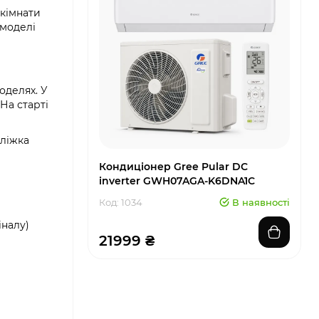
 кімнати
 моделі
оделях. У
На старті
 ліжка
Кондиціонер Gree Pular DC
inverter GWH07AGA-K6DNA1C
Код: 1034
В наявності
іналу)
21999 ₴