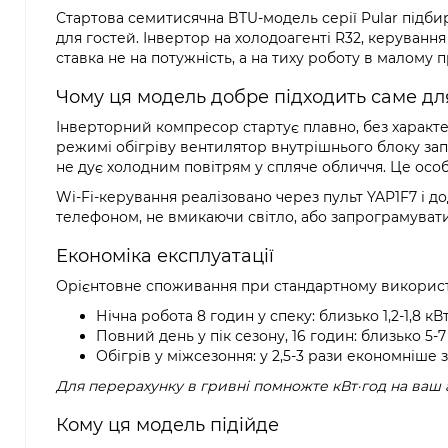
Стартова семитисячна BTU-модель серії Pular підбира
для гостей. Інвертор на холодоагенті R32, керування 
ставка не на потужність, а на тиху роботу в малому 
Чому ця модель добре підходить саме дл
Інверторний компресор стартує плавно, без характер
режимі обігріву вентилятор внутрішнього блоку запу
не дує холодним повітрям у спляче обличчя. Це осо
Wi-Fi-керування реалізовано через пульт YAP1F7 і д
телефоном, не вмикаючи світло, або запрограмувати
Економіка експлуатації
Орієнтовне споживання при стандартному використ
Нічна робота 8 годин у спеку: близько 1,2-1,8 к
Повний день у пік сезону, 16 годин: близько 5-7
Обігрів у міжсезоння: у 2,5-3 рази економніше 
Для перерахунку в гривні помножте кВт·год на ваш 
Кому ця модель підійде