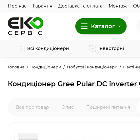
Про нас
Гарантія
Доставка та оплата
Монтаж
Об
Каталог
Всі кондиціонери
Інверторні
Головна
Кондиціонери
Побутові кондиціонери
Настінн
Кондиціонер Gree Pular DC invert
Все про товар
Опис
Поширені питання