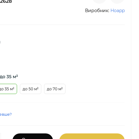
2628
Виробник:
Hoapp
й
до 35 м²
до 35 м²
до 50 м²
до 70 м²
евше?