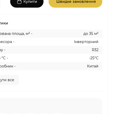
Купити
Швидке замовлення
тики
вана площа, м² -
до 35 м²
есора -
Інверторний
у -
R32
 °C -
-25°C
робник -
Китай
ути все