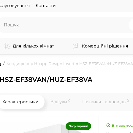
слуговування
Контакти
Для кількох кімнат
Комерційні рішення
і
Кондиціонер Hoapp Design Inverter HSZ-EF38VAN/HUZ-EF38VA
r HSZ-EF38VAN/HUZ-EF38VA
0
0
Характеристики
Відгуки
Питання - відповідь
В наявнос
Популярний