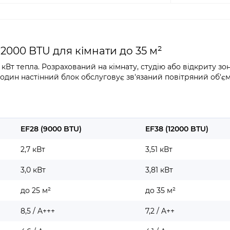
12000 BTU для кімнати до 35 м²
1 кВт тепла. Розрахований на кімнату, студію або відкриту зо
 один настінний блок обслуговує зв'язаний повітряний об'є
EF28 (9000 BTU)
EF38 (12000 BTU)
2,7 кВт
3,51 кВт
3,0 кВт
3,81 кВт
до 25 м²
до 35 м²
8,5 / A+++
7,2 / A++