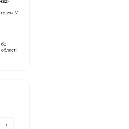
HSZ-
 траси. У
н
 бо
області,