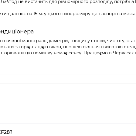
80 м³/год не вистачить для рівномірного розподілу, потрібна
ти далі ніж на 15 м: у цього типорозміру це паспортна межа
ондиціонера
н наявної магістралі: діаметри, товщину стінки, чистоту, ста
нати за орієнтацією вікон, площею скління і висотою стелі,
овторювати цю помилку немає сенсу. Працюємо в Черкасах і 
EF28?