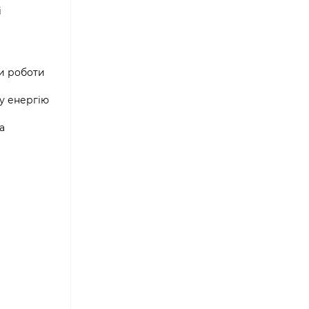
і
ни роботи
ву енергію
а