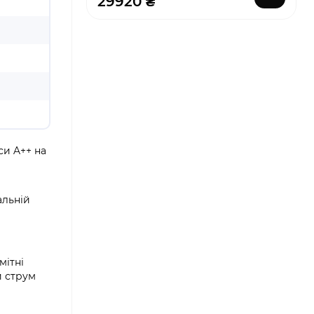
29920 ₴
си A++ на
альній
мітні
й струм