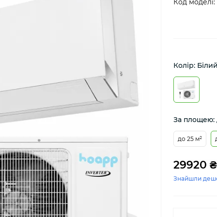
Код моделі:
Колір: Біли
За площею: 
до 25 м²
29920 ₴
Знайшли деш