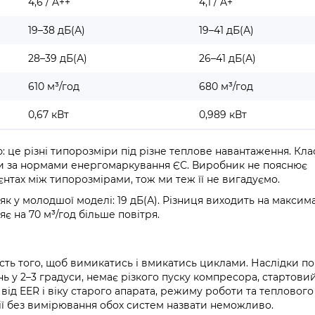
4,6 / A++
4,1 / A+
19–38 дБ(А)
19–41 дБ(А)
28–39 дБ(А)
26–41 дБ(А)
610 м³/год
680 м³/год
0,67 кВт
0,989 кВт
 це різні типорозміри під різне теплове навантаження. Кла
ми за нормами енергомаркування ЄС. Виробник не пояснює
нтах між типорозмірами, тож ми теж її не вигадуємо.
к у молодшої моделі: 19 дБ(А). Різниця виходить на максим
яє на 70 м³/год більше повітря.
ть того, щоб вимикатись і вмикатись циклами. Наслідки по
ь у 2–3 градуси, немає різкого пуску компресора, стартови
ід EER і віку старого апарата, режиму роботи та теплового
ії без вимірювання обох систем назвати неможливо.