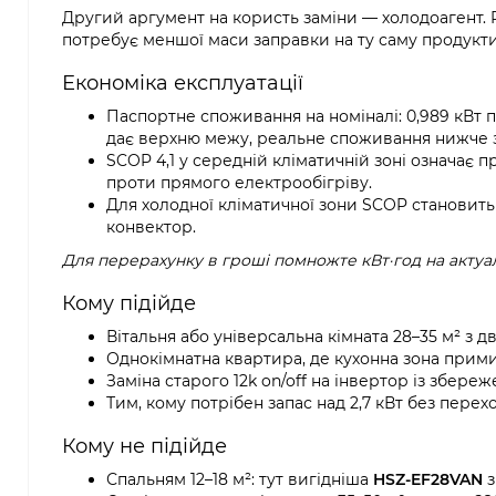
Другий аргумент на користь заміни — холодоагент. 
потребує меншої маси заправки на ту саму продукти
Економіка експлуатації
Паспортне споживання на номіналі: 0,989 кВт п
дає верхню межу, реальне споживання нижче з
SCOP 4,1 у середній кліматичній зоні означає
проти прямого електрообігріву.
Для холодної кліматичної зони SCOP становить
конвектор.
Для перерахунку в гроші помножте кВт·год на акту
Кому підійде
Вітальня або універсальна кімната 28–35 м² з 
Однокімнатна квартира, де кухонна зона прими
Заміна старого 12k on/off на інвертор із збере
Тим, кому потрібен запас над 2,7 кВт без перех
Кому не підійде
Спальням 12–18 м²: тут вигідніша
HSZ-EF28VAN
з