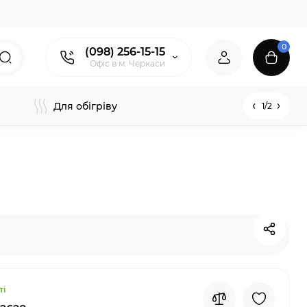
0
(098) 256-15-15
Офіс в м. Черкаси
Для обігріву
1/2
ті