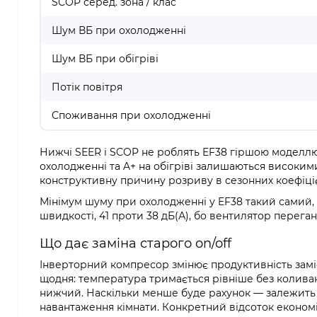
SCOP серед. зона / клас
Шум ВБ при охолодженні
Шум ВБ при обігріві
Потік повітря
Споживання при охолодженні
Нижчі SEER і SCOP не роблять EF38 гіршою моделлю:
охолодженні та A+ на обігріві залишаються високи
конструктивну причину розриву в сезонних коефіціє
Мінімум шуму при охолодженні у EF38 такий самий, я
швидкості, 41 проти 38 дБ(А), бо вентилятор переган
Що дає заміна старого on/off
Інверторний компресор змінює продуктивність заміс
щодня: температура тримається рівніше без коливан
нижчий. Наскільки менше буде рахунок — залежить в
навантаження кімнати. Конкретний відсоток економ