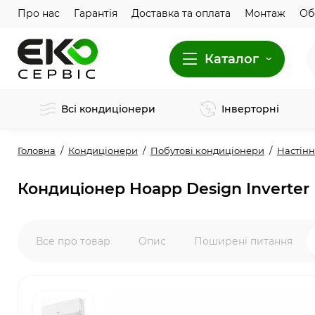
Про нас
Гарантія
Доставка та оплата
Монтаж
Об
Каталог
Всі кондиціонери
Інверторні
Головна
Кондиціонери
Побутові кондиціонери
Настінн
Кондиціонер Hoapp Design Inverte
Все про товар
Опис
Поширені питання