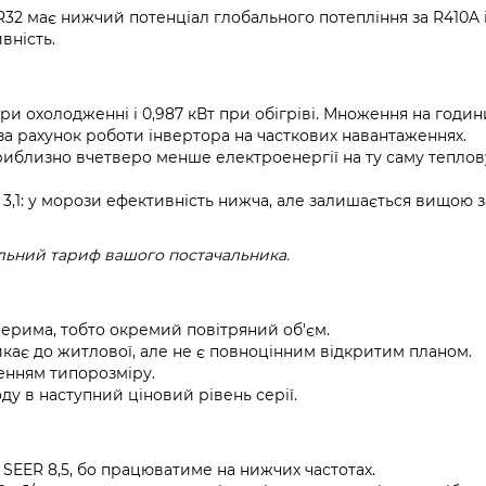
R32 має нижчий потенціал глобального потепління за R410A 
вність.
ри охолодженні і 0,987 кВт при обігріві. Множення на годи
а рахунок роботи інвертора на часткових навантаженнях.
 приблизно вчетверо менше електроенергії на ту саму тепло
 3,1: у морози ефективність нижча, але залишається вищою з
альний тариф вашого постачальника.
дверима, тобто окремий повітряний об'єм.
кає до житлової, але не є повноцінним відкритим планом.
женням типорозміру.
оду в наступний ціновий рівень серії.
 SEER 8,5, бо працюватиме на нижчих частотах.