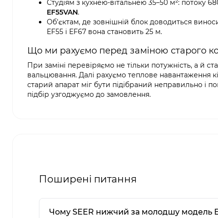
Студіям з кухнею-вітальнею 35–50 м²: потоку 6
EF55VAN
.
Об'єктам, де зовнішній блок доводиться виноси
EF55 і EF67 вона становить 25 м.
Що ми рахуємо перед заміною старого к
При заміні перевіряємо не тільки потужність, а й ста
вальцювання. Далі рахуємо теплове навантаження кім
старий апарат міг бути підібраний неправильно і п
підбір узгоджуємо до замовлення.
Поширені питання
Чому SEER нижчий за молодшу модель 