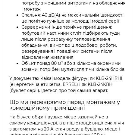
потребу з меншими витратами на обладнання
і монтаж
Спальня: 46 дБ(A) на максимальній швидкості
це помітно гучніше за молодші моделі серії
Серверна чи інше технічне приміщення:
побутовий настінний спліт підбирають туди
лише після розрахунку тепловиділення
обладнання, вимог до цілодобової роботи,
резервування і поведінки системи після
відновлення живлення
Об'єкт понад 80 м² або з кількома окремими
зонами: потрібен мультиспліт чи кілька блоків
У документах Kaisai модель фігурує як KLB-24HRHI
(енергетична етикетка, EPREL) і як KLB-24KRHI
(буклет серії). Ідеться про той самий апарат.
Що ми перевіряємо перед монтажем у
комерційному приміщенні
На бізнес-об'єкті вузьке місце зазвичай не в
самому кондиціонері, а в підготовці: виділена лінія
з автоматом на 20 А, стан вводу в будівлю, місце і