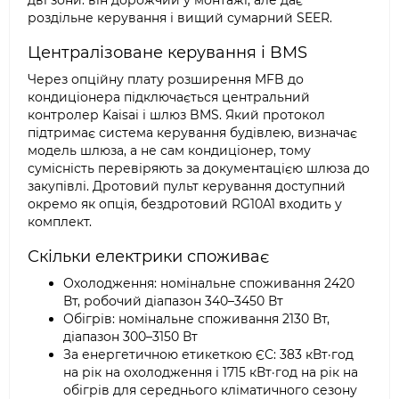
дві зони: він дорожчий у монтажі, але дає
роздільне керування і вищий сумарний SEER.
Централізоване керування і BMS
Через опційну плату розширення MFB до
кондиціонера підключається центральний
контролер Kaisai і шлюз BMS. Який протокол
підтримає система керування будівлею, визначає
модель шлюза, а не сам кондиціонер, тому
сумісність перевіряють за документацією шлюза до
закупівлі. Дротовий пульт керування доступний
окремо як опція, бездротовий RG10A1 входить у
комплект.
Скільки електрики споживає
Охолодження: номінальне споживання 2420
Вт, робочий діапазон 340–3450 Вт
Обігрів: номінальне споживання 2130 Вт,
діапазон 300–3150 Вт
За енергетичною етикеткою ЄС: 383 кВт·год
на рік на охолодження і 1715 кВт·год на рік на
обігрів для середнього кліматичного сезону