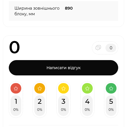
Ширина зовнішнього
890
блоку, мм
0
0
Написати відгук
1
2
3
4
5
0%
0%
0%
0%
0%