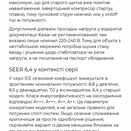
максимумі, що для старого щитка вже помітне
навантаження. Інверторний компресор стартує
плавно, тому пусковий струм нижчий, ніж у on/off
тієї ж потужності.
Допустимий діапазон просадок напруги у відкритій
документації Kaisai не регламентований: там
вказано лише номінал 220–240 В. Тому для об'єкта з
нестабільною мережею потрібна оцінка стану
вводу і рішення щодо стабілізатора чи реле
напруги, а не посилання на паспорт обладнання.
SEER 6,4 у контексті серії
У серії ICE сезонний коефіцієнт знижується зі
зростанням номінальної потужності: 8,8 у дев'ятки,
8,5 у дванадцятки, 7,0 у вісімнадцятки, 6,4 у старшої
моделі. Класи енергоефективності на охолодження
відповідно A+++, A+++, A++, A++. Це параметри
конкретних моделей, а не загальне правило для
потужних спліт-систем. Якщо сезонне споживання
критичніше за просте одноблочне рішення,
порівняйте варіант із двома меншими блоками на