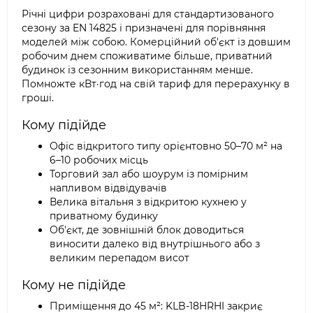
Річні цифри розраховані для стандартизованого
сезону за EN 14825 і призначені для порівняння
моделей між собою. Комерційний об'єкт із довшим
робочим днем споживатиме більше, приватний
будинок із сезонним використанням менше.
Помножте кВт·год на свій тариф для перерахунку в
гроші.
Кому підійде
Офіс відкритого типу орієнтовно 50–70 м² на
6–10 робочих місць
Торговий зал або шоурум із помірним
напливом відвідувачів
Велика вітальня з відкритою кухнею у
приватному будинку
Об'єкт, де зовнішній блок доводиться
виносити далеко від внутрішнього або з
великим перепадом висот
Кому не підійде
Приміщення до 45 м²: KLB-18HRHI закриє