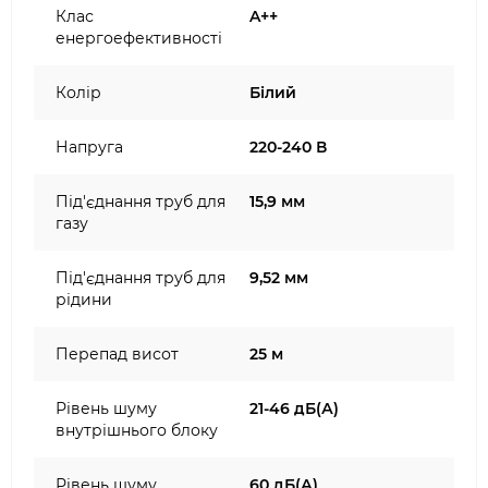
Клас
A++
енергоефективності
Колір
Білий
Напруга
220-240 В
Під'єднання труб для
15,9 мм
газу
Під'єднання труб для
9,52 мм
рідини
Перепад висот
25 м
Рівень шуму
21-46 дБ(А)
внутрішнього блоку
Рівень шуму
60 дБ(А)