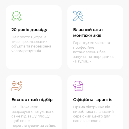
20 років досвіду
Власний штат
монтажників
Не просто цифра, а
тисячі реалізованих
Гарантуємо чисте та
об’єктів та перевірена
професійне
часом репутація.
встановлення без
залучення підрядників
«з вулиці»
Експертний підбір
Офіційна гарантія
Наші інженери
Пряма підтримка від
розрахують потужність
виробника та власний
саме під вашу площу,
сервісний центр для
щоб ви не
вашого спокою.
переплачували за зайве.