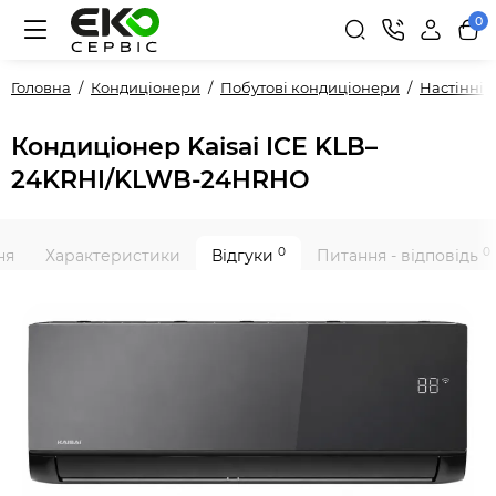
0
Головна
Кондиціонери
Побутові кондиціонери
Настінні
Кондиціонер Kaisai ICE KLB–
24KRHI/KLWB-24HRHO
0
0
ня
Характеристики
Відгуки
Питання - відповідь