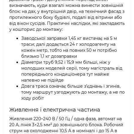
визначають, куди взагалі можна винести зовнішній
блок: на дах, у внутрішній двір, на технічний фасад з
протилежного боку будівлі, подалі від вітрини або
від вікон сусідів. Практичні наслідки, які закладають
у кошторис до монтажу:
Заводської заправки 1,45 кг вистачає на 5 м
траси; далі додається 24 г холодоагенту на
кожен метр, тобто на повних 50 м потрібно
близько 1,1 кг дозаправки
Діаметри труб 9,52 і 15,9 мм більші, ніж у
молодших моделей серії, тому магістраль від
попереднього кондиціонера тут майже
напевно не підійде
Довга траса означає більше з'єднань і згинів,
тому маршрут узгоджують до монтажу, а не по
ходу робіт
Живлення і електрична частина
Живлення 220–240 В / 50 Гц / одна фаза, автомат на
20 А, лінія 3×2,5 мм² до зовнішнього блока. Робочий
струм на охолодженні 10,5 А в номіналі і до 15 А в