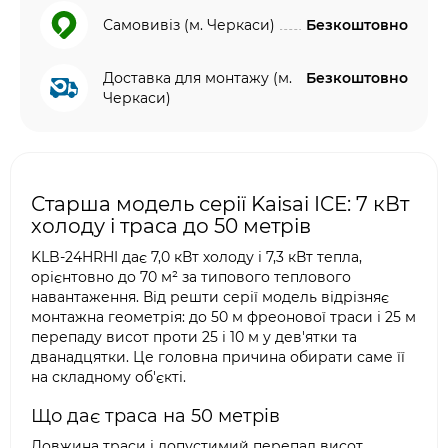
Самовивіз (м. Черкаси)
Безкоштовно
Доставка для монтажу (м.
Безкоштовно
Черкаси)
Старша модель серії Kaisai ICE: 7 кВт
холоду і траса до 50 метрів
KLB-24HRHI дає 7,0 кВт холоду і 7,3 кВт тепла,
орієнтовно до 70 м² за типового теплового
навантаження. Від решти серії модель відрізняє
монтажна геометрія: до 50 м фреонової траси і 25 м
перепаду висот проти 25 і 10 м у дев'ятки та
дванадцятки. Це головна причина обирати саме її
на складному об'єкті.
Що дає траса на 50 метрів
Довжина траси і допустимий перепад висот