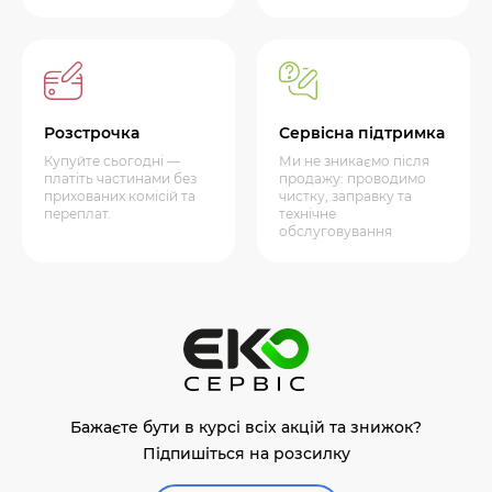
Розстрочка
Сервісна підтримка
Купуйте сьогодні —
Ми не зникаємо після
платіть частинами без
продажу: проводимо
прихованих комісій та
чистку, заправку та
переплат.
технічне
обслуговування
Бажаєте бути в курсі всіх акцій та знижок?
Підпишіться на розсилку