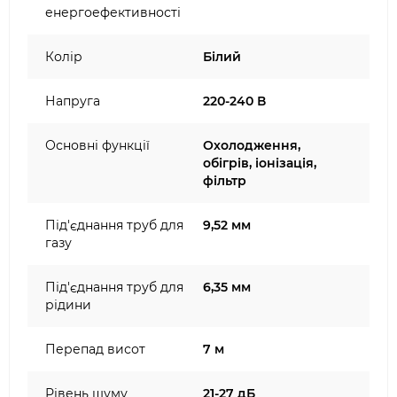
енергоефективності
Колір
Білий
Напруга
220-240 В
Основні функції
Охолодження,
обігрів, іонізація,
фільтр
Під'єднання труб для
9,52 мм
газу
Під'єднання труб для
6,35 мм
рідини
Перепад висот
7 м
Рівень шуму
21-27 дБ