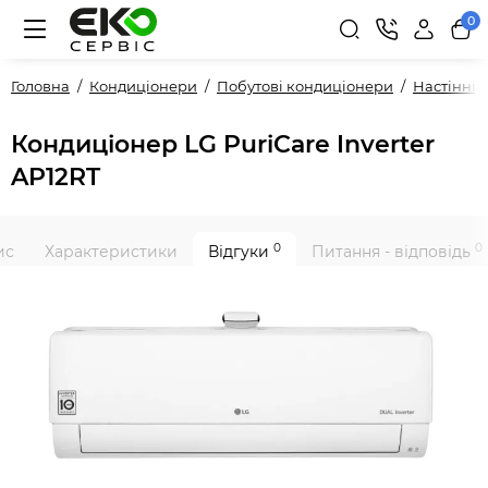
0
Головна
Кондиціонери
Побутові кондиціонери
Настінні
Кондиціонер LG PuriCare Inverter
AP12RT
0
0
ис
Характеристики
Відгуки
Питання - відповідь