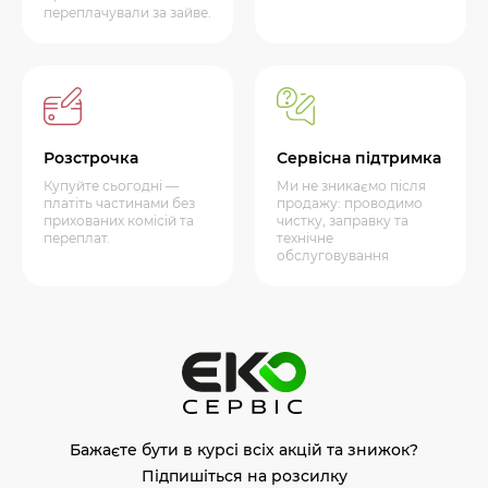
переплачували за зайве.
Розстрочка
Сервісна підтримка
Купуйте сьогодні —
Ми не зникаємо після
платіть частинами без
продажу: проводимо
прихованих комісій та
чистку, заправку та
переплат.
технічне
обслуговування
Бажаєте бути в курсі всіх акцій та знижок?
Підпишіться на розсилку