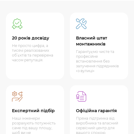
20 років досвіду
Власний штат
монтажників
Не просто цифра, а
тисячі реалізованих
Гарантуємо чисте та
об’єктів та перевірена
професійне
часом репутація.
встановлення без
залучення підрядників
«з вулиці»
Експертний підбір
Офіційна гарантія
Наші інженери
Пряма підтримка від
розрахують потужність
виробника та власний
саме під вашу площу,
сервісний центр для
щоб ви не
вашого спокою.