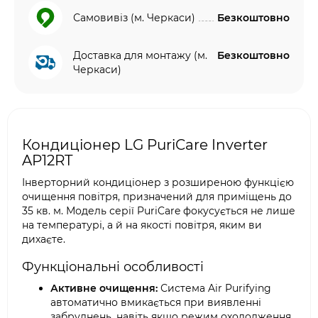
Самовивіз (м. Черкаси)
Безкоштовно
Доставка для монтажу (м.
Безкоштовно
Черкаси)
Кондиціонер LG PuriCare Inverter
AP12RT
Інверторний кондиціонер з розширеною функцією
очищення повітря, призначений для приміщень до
35 кв. м. Модель серії PuriCare фокусується не лише
на температурі, а й на якості повітря, яким ви
дихаєте.
Функціональні особливості
Активне очищення:
Система Air Purifying
автоматично вмикається при виявленні
забруднень, навіть якщо режим охолодження