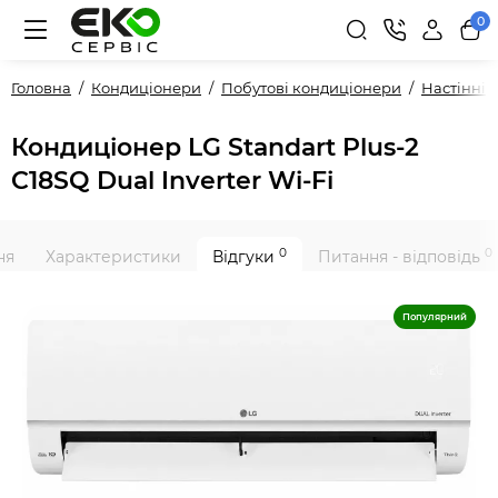
0
Головна
Кондиціонери
Побутові кондиціонери
Настінні
Кондиціонер LG Standart Plus-2
C18SQ Dual Inverter Wi-Fi
0
0
ня
Характеристики
Відгуки
Питання - відповідь
Популярний