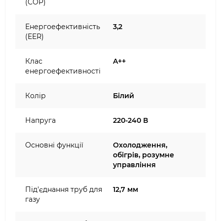
(COP)
Енергоефективність
3,2
(EER)
Клас
A++
енергоефективності
Колір
Білий
Напруга
220-240 В
Основні функції
Охолодження,
обігрів, розумне
управління
Під'єднання труб для
12,7 мм
газу