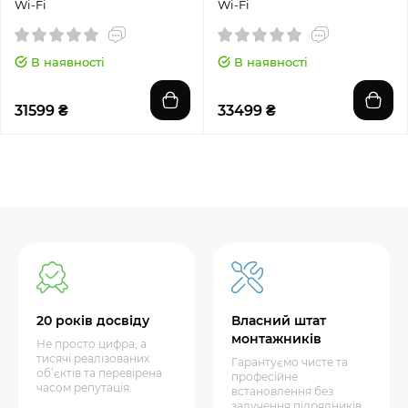
Wi-Fi
Wi-Fi
В наявності
В наявності
31599 ₴
33499 ₴
20 років досвіду
Власний штат
монтажників
Не просто цифра, а
тисячі реалізованих
Гарантуємо чисте та
об’єктів та перевірена
професійне
часом репутація.
встановлення без
залучення підрядників