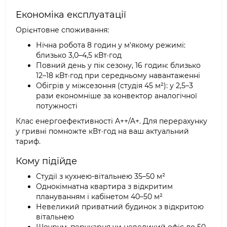
Економіка експлуатації
Орієнтовне споживання:
Нічна робота 8 годин у м'якому режимі:
близько 3,0–4,5 кВт·год
Повний день у пік сезону, 16 годин: близько
12–18 кВт·год при середньому навантаженні
Обігрів у міжсезоння (студія 45 м²): у 2,5–3
рази економніше за конвектор аналогічної
потужності
Клас енергоефективності A++/A+. Для перерахунку
у гривні помножте кВт·год на ваш актуальний
тариф.
Кому підійде
Студії з кухнею-вітальнею 35–50 м²
Однокімнатна квартира з відкритим
плануванням і кабінетом 40–50 м²
Невеликий приватний будинок з відкритою
вітальнею