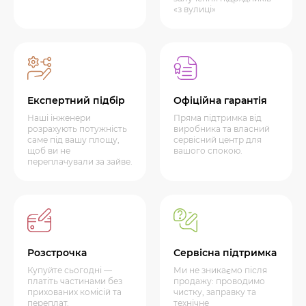
«з вулиці»
Експертний підбір
Офіційна гарантія
Наші інженери
Пряма підтримка від
розрахують потужність
виробника та власний
саме під вашу площу,
сервісний центр для
щоб ви не
вашого спокою.
переплачували за зайве.
Розстрочка
Сервісна підтримка
Купуйте сьогодні —
Ми не зникаємо після
платіть частинами без
продажу: проводимо
прихованих комісій та
чистку, заправку та
переплат.
технічне