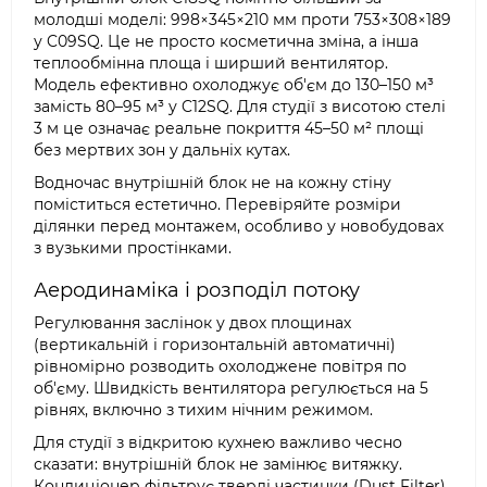
молодші моделі: 998×345×210 мм проти 753×308×189
у C09SQ. Це не просто косметична зміна, а інша
теплообмінна площа і ширший вентилятор.
Модель ефективно охолоджує об'єм до 130–150 м³
замість 80–95 м³ у C12SQ. Для студії з висотою стелі
3 м це означає реальне покриття 45–50 м² площі
без мертвих зон у дальніх кутах.
Водночас внутрішній блок не на кожну стіну
поміститься естетично. Перевіряйте розміри
ділянки перед монтажем, особливо у новобудовах
з вузькими простінками.
Аеродинаміка і розподіл потоку
Регулювання заслінок у двох площинах
(вертикальній і горизонтальній автоматичні)
рівномірно розводить охолоджене повітря по
об'єму. Швидкість вентилятора регулюється на 5
рівнях, включно з тихим нічним режимом.
Для студії з відкритою кухнею важливо чесно
сказати: внутрішній блок не замінює витяжку.
Кондиціонер фільтрує тверді частинки (Dust Filter)