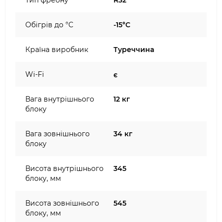
Тип фреону
R32
Обігрів до °C
-15°C
Країна виробник
Туреччина
Wi-Fi
є
Вага внутрішнього
12 кг
блоку
Вага зовнішнього
34 кг
блоку
Висота внутрішнього
345
блоку, мм
Висота зовнішнього
545
блоку, мм