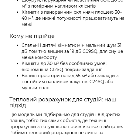
Шоурум, перукарня чи невеликий офіс до 50
м² з помірним напливом клієнтів
Кімнати з панорамним склінням площею 30–
40 м², де нижчі потужності працюватимуть на
межі
Кому не підійде
Спальні і дитячі кімнати: мінімальний шум 31
дБ помітно вищий за 19 дБ C09SQ, для сну це
межа комфорту
Кімнати до 30 м² без особливих умов:
економніша C12SQ покриє завдання
Великі простори понад 55 м² або заклади з
постійним напливом клієнтів: C24SQ або
мульти-спліт
Тепловий розрахунок для студій: наш
підхід
Цю модель ми підбираємо для студій і відкритих
планів, тобто тих самих об'єктів, де технічні
прорахунки з потужністю проявляються найгірше.
Робимо тепловий розрахунок не лише за