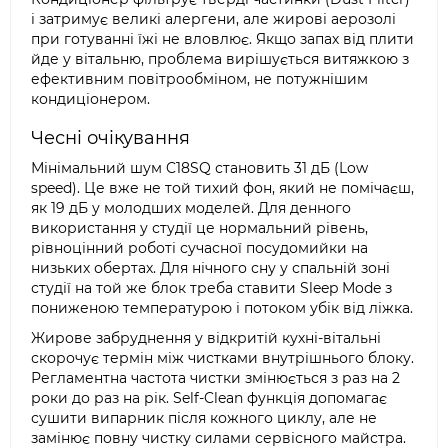
і затримує великі алергени, але жирові аерозолі
при готуванні їжі не вловлює. Якщо запах від плити
йде у вітальню, проблема вирішується витяжкою з
ефективним повітрообміном, не потужнішим
кондиціонером.
Чесні очікування
Мінімальний шум C18SQ становить 31 дБ (Low
speed). Це вже не той тихий фон, який не помічаєш,
як 19 дБ у молодших моделей. Для денного
використання у студії це нормальний рівень,
рівноцінний роботі сучасної посудомийки на
низьких обертах. Для нічного сну у спальній зоні
студії на той же блок треба ставити Sleep Mode з
пониженою температурою і потоком убік від ліжка.
Жирове забруднення у відкритій кухні-вітальні
скорочує термін між чистками внутрішнього блоку.
Регламентна частота чистки змінюється з раз на 2
роки до раз на рік. Self-Clean функція допомагає
сушити випарник після кожного циклу, але не
замінює повну чистку силами сервісного майстра.