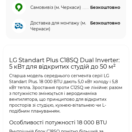
Самовивіз (м. Черкаси)
Безкоштовно
Доставка для монтажу (м.
Безкоштовно
Черкаси)
LG Standart Plus C18SQ Dual Inverter:
5 кВт для відкритих студій до 50 м²
Старша модель середнього сегмента серії LG
Standart Plus. 18 000 BTU дають 5,0 кВт холоду і 5,8
кВт тепла. Зростання проти C12SQ не лінійне: разом
з потужністю змінюється і аеродинаміка
вентилятора, що принципово для відкритих
просторів зі студією, кухнею-вітальнею чи L-
подібним плануванням.
Особливості потужності 18 000 BTU
Внутрішній блок C18SQ помітно більший за