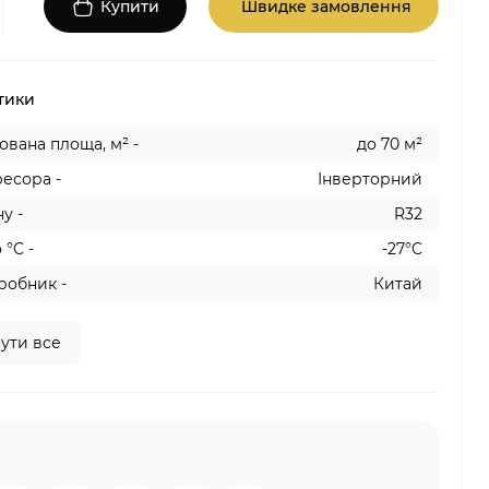
Купити
Швидке замовлення
тики
вана площа, м² -
до 70 м²
есора -
Інверторний
у -
R32
 °C -
-27°C
робник -
Китай
ути все