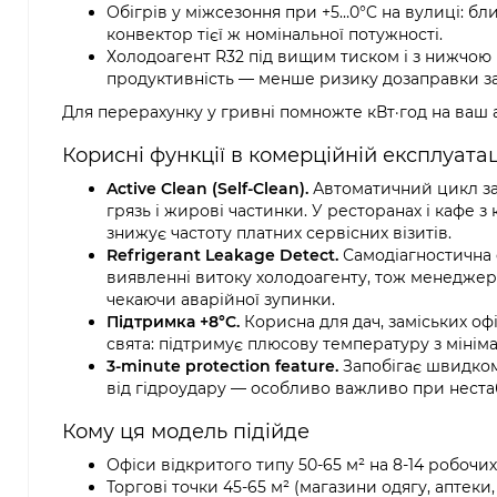
Обігрів у міжсезоння при +5…0°C на вулиці: бли
конвектор тієї ж номінальної потужності.
Холодоагент R32 під вищим тиском і з нижчою 
продуктивність — менше ризику дозаправки за 
Для перерахунку у гривні помножте кВт·год на ваш 
Корисні функції в комерційній експлуатац
Active Clean (Self-Clean).
Автоматичний цикл за
грязь і жирові частинки. У ресторанах і кафе з к
знижує частоту платних сервісних візитів.
Refrigerant Leakage Detect.
Самодіагностична 
виявленні витоку холодоагенту, тож менеджер 
чекаючи аварійної зупинки.
Підтримка +8°C.
Корисна для дач, заміських офі
свята: підтримує плюсову температуру з міні
3-minute protection feature.
Запобігає швидком
від гідроудару — особливо важливо при неста
Кому ця модель підійде
Офіси відкритого типу 50-65 м² на 8-14 робочих
Торгові точки 45-65 м² (магазини одягу, аптеки,