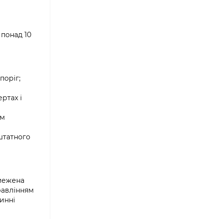
понад 10
поріг;
ртах і
ям
штатного
бмежена
равлінням
инні