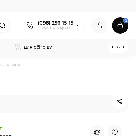
0
(098) 256-15-15
Офіс в м. Черкаси
Для обігріву
1/2
-24HRFN8-O
ті