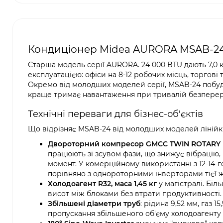
Кондиціонер Midea AURORA MSAB-24 н
Старша модель серії AURORA. 24 000 BTU дають 7,0 к
експлуатацією: офіси на 8-12 робочих місць, торгові 
Окремо від молодших моделей серії, MSAB-24 поб
краще тримає навантаження при тривалій безперер
Технічні переваги для бізнес-об'єктів
Що відрізняє MSAB-24 від молодших моделей лінійк
Двороторний компресор GMCC TWIN ROTARY
працюють зі зсувом фази, що знижує вібрацію,
момент. У комерційному використанні з 12-1
порівняно з однороторними інверторами тієї ж
Холодоагент R32, маса 1,45 кг
у магістралі. Бі
висот між блоками без втрати продуктивності.
Збільшені діаметри труб
: рідина 9,52 мм, газ 
пропускання збільшеного об'єму холодоагенту і