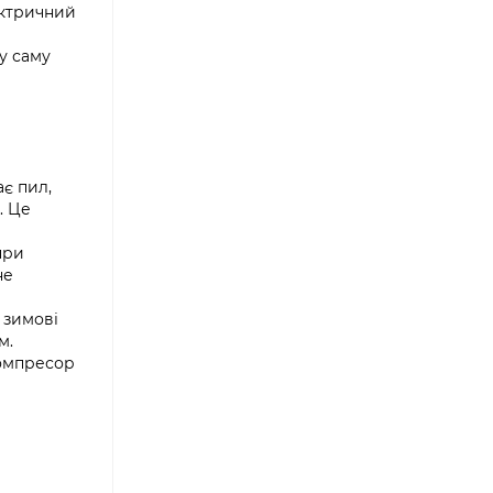
лектричний
у саму
є пил,
. Це
при
не
 зимові
м.
компресор