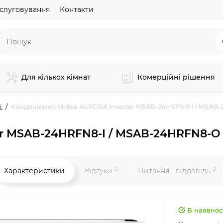
слуговування
Контакти
Для кількох кімнат
Комерційні рішення
і
Кондиціонер Midea AURORA Inverter MSAB-24HRFN8-I / MSAB
er MSAB-24HRFN8-I / MSAB-24HRFN8-O
0
0
Характеристики
Відгуки
Питання - відповідь
В наявнос