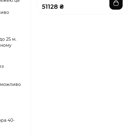
режею це
51128 ₴
ливо
о 25 м.
ртному
ез
неможливо
ора 40-