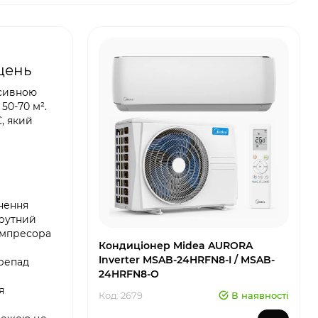
щень
нсивною
50-70 м².
, який
снення
крутний
омпресора
Кондиціонер Midea AURORA
Inverter MSAB-24HRFN8-I / MSAB-
ерепад
24HRFN8-O
я
Код: 2679
В наявності