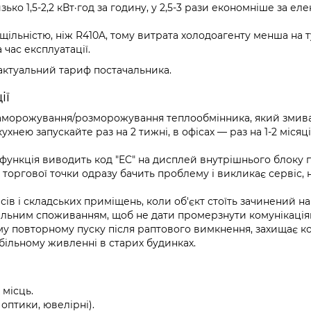
зько 1,5-2,2 кВт·год за годину, у 2,5-3 рази економніше за е
щільністю, ніж R410A, тому витрата холодоагенту менша на т
час експлуатації.
актуальний тариф постачальника.
ії
морожування/розморожування теплообмінника, який змива
ухнею запускайте раз на 2 тижні, в офісах — раз на 1-2 місяці
функція виводить код "EC" на дисплей внутрішнього блоку 
торгової точки одразу бачить проблему і викликає сервіс, 
сів і складських приміщень, коли об'єкт стоїть зачинений на
мальним споживанням, щоб не дати промерзнути комунікація
у повторному пуску після раптового вимкнення, захищає 
більному живленні в старих будинках.
 місць.
 оптики, ювелірні).