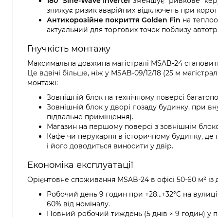
180° Sine-Wave Inverter
зменшує "ривкове" кер
знижує ризик аварійних відключень при корот
Антикорозійне покриття Golden Fin
на теплоо
актуальний для торгових точок поблизу автотр
Гнучкість монтажу
Максимальна довжина магістралі MSAB-24 становить 
Це вдвічі більше, ніж у MSAB-09/12/18 (25 м магістр
монтажі:
Зовнішній блок на технічному поверсі багатоп
Зовнішній блок у дворі позаду будинку, при вн
підвальне приміщення).
Магазин на першому поверсі з зовнішнім блоком
Кафе чи перукарня в історичному будинку, де
і його доводиться виносити у двір.
Економіка експлуатації
Орієнтовне споживання MSAB-24 в офісі 50-60 м² із
Робочий день 9 годин при +28…+32°C на вулиці: 
60% від номіналу.
Повний робочий тиждень (5 днів × 9 годин) у пік