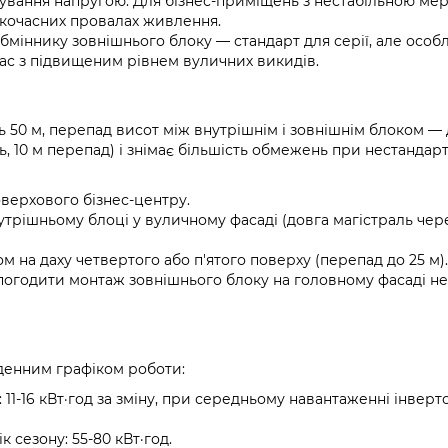
ування напругою. Для бізнес-приміщень з нестабільною ме
кочасних провалах живлення.
бміннику зовнішнього блоку — стандарт для серії, але особ
ас з підвищеним рівнем вуличних викидів.
50 м, перепад висот між внутрішнім і зовнішнім блоком — д
аль, 10 м перепад) і знімає більшість обмежень при нестанда
оверхового бізнес-центру.
утрішньому блоці у вуличному фасаді (довга магістраль чер
 на даху четвертого або п'ятого поверху (перепад до 25 м).
 погодити монтаж зовнішнього блоку на головному фасаді 
 денним графіком роботи:
11-16 кВт·год за зміну, при середньому навантаженні інверт
 сезону: 55-80 кВт·год.