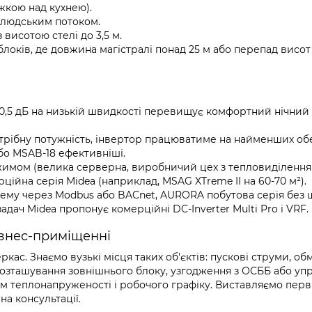
яжкою над кухнею).
м людським потоком.
 висотою стелі до 3,5 м.
ків, де довжина магістралі понад 25 м або перепад висот 
30,5 дБ на низькій швидкості перевищує комфортний нічний 
рібну потужність, інвертор працюватиме на найменших обе
бо MSAB-18 ефективніші.
жимом (велика серверна, виробничий цех з тепловиділенн
ційна серія Midea (наприклад, MSAG XTreme II на 60-70 м²).
стему через Modbus або BACnet, AURORA побутова серія без 
дач Midea пропонує комерційні DC-Inverter Multi Pro і VRF.
ізнес-приміщенні
ркас. Знаємо вузькі місця таких об'єктів: пускові струми, о
розташування зовнішнього блоку, узгодження з ОСББ або уп
м теплонапруженості і робочого графіку. Виставляємо перв
а консультації.