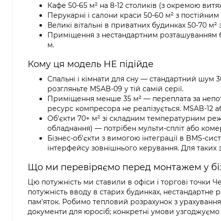
Кафе 50-65 м² на 8-12 столиків (з окремою вит
Перукарні і салони краси 50-60 м² з постійни
Великі вітальні в приватних будинках 50-70 м² з
Приміщення з нестандартним розташуванням бло
м.
Кому ця модель НЕ підійде
Спальні і кімнати для сну — стандартний шум 
розгляньте MSAB-09 у тій самій серії.
Приміщення менше 35 м² — переплата за непот
ресурс компресора не реалізується. MSAB-12 а
Об'єкти 70+ м² зі складним температурним ре
обладнання) — потрібен мульти-спліт або комер
Бізнес-об'єкти з вимогою інтеграції в BMS-си
інтерфейсу зовнішнього керування. Для таких за
Що ми перевіряємо перед монтажем у б
Цю потужність ми ставили в офіси і торгові точки Че
потужність вводу в старих будинках, нестандартне 
пам'яток. Робимо тепловий розрахунок з урахування
документи для юросіб; конкретні умови узгоджуємо н