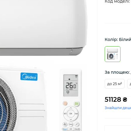
Код моделі:
Колір: Біли
За площею: 
до 25 м²
51128 ₴
Знайшли деш