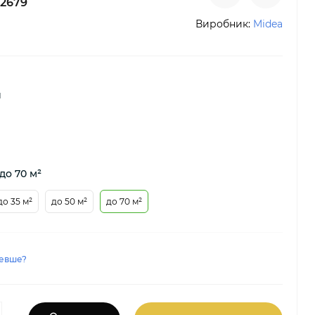
2679
Виробник:
Midea
й
до 70 м²
до 35 м²
до 50 м²
до 70 м²
евше?