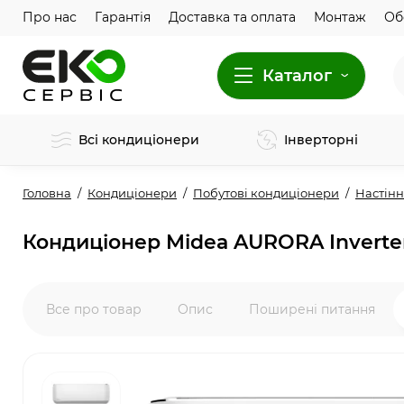
Про нас
Гарантія
Доставка та оплата
Монтаж
Об
Каталог
Всі кондиціонери
Інверторні
Головна
Кондиціонери
Побутові кондиціонери
Настінн
Кондиціонер Midea AURORA Invert
Все про товар
Опис
Поширені питання