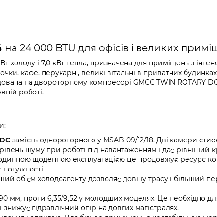
а 24 000 BTU для офісів і великих примі
Вт холоду і 7,0 кВт тепла, призначена для приміщень з інте
точки, кафе, перукарні, великі вітальні в приватних будинках 
удована на двороторному компресорі GMCC TWIN ROTARY DC
вній роботі.
и:
 DC
замість однороторного у MSAB-09/12/18. Дві камери сти
 рівень шуму при роботі під навантаженням і дає рівніший 
4-годинною щоденною експлуатацією це продовжує ресурс к
 потужності.
льший об'єм холодоагенту дозволяє довшу трасу і більший п
15,90 мм, проти 6,35/9,52 у молодших моделях. Це необхідно дл
 знижує гідравлічний опір на довгих магістралях.