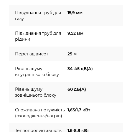
Під'єднання труб для
15,9 мм
газу
Під'єднання труб для
9,52 мм
рідини
Перепад висот
25 м
Рівень шуму
34-45 дБ(А)
внутрішнього блоку
Рівень шуму
60 дБ(А)
зовнішнього блоку
Споживана потужність
1,63/1,7 кВт
(охолодження/нагрів)
Теплопродуктивність
1,6-8,8 кВт