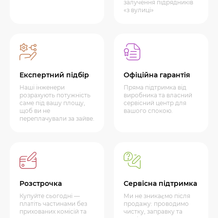
залучення підрядників
«з вулиці»
Експертний підбір
Офіційна гарантія
Наші інженери
Пряма підтримка від
розрахують потужність
виробника та власний
саме під вашу площу,
сервісний центр для
щоб ви не
вашого спокою.
переплачували за зайве.
Розстрочка
Сервісна підтримка
Купуйте сьогодні —
Ми не зникаємо після
платіть частинами без
продажу: проводимо
прихованих комісій та
чистку, заправку та