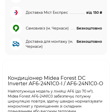
Доставка Міст Експрес
від
150 ₴
Самовивіз (м. Черкаси)
Безкоштовно
Доставка для монтажу (м.
Безкоштовно
Черкаси)
Кондиціонер Midea Forest DC
Inverter AF6-24N1C0-I / AF6-24N1C0-O
Найпотужніша модель у лінійці AF6 (до 70 м²).
Midea Forest AF6-24N1C0 забезпечує потужну
циркуляцію повітря, здатну швидко нормалізувати
мікроклімат у приміщеннях зі складним
плануванням або високим тепловим