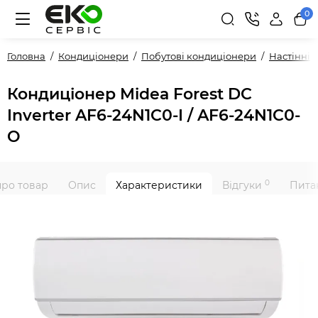
0
Головна
Кондиціонери
Побутові кондиціонери
Настінні
Кондиціонер Midea Forest DC
Inverter AF6-24N1C0-I / AF6-24N1C0-
O
0
про товар
Опис
Характеристики
Відгуки
Питан