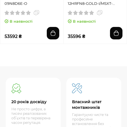
09N8D6E-O
12HRFN8-GOLD-I/MSXT-
12HRFN8-GOLD-O
В наявності
В наявності
53592 ₴
35596 ₴
20 років досвіду
Власний штат
монтажників
Не просто цифра, а
тисячі реалізованих
Гарантуємо чисте та
об’єктів та перевірена
професійне
часом репутація.
встановлення без