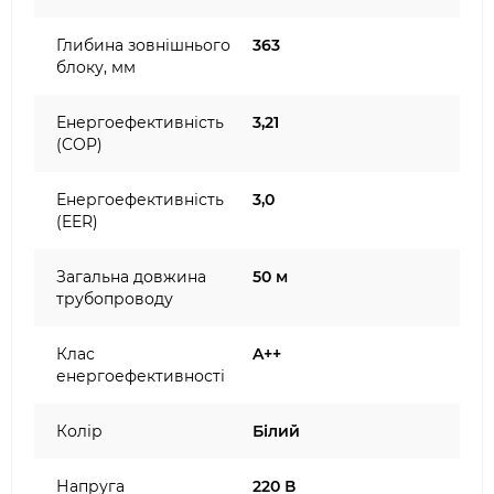
Глибина зовнішнього
363
блоку, мм
Енергоефективність
3,21
(COP)
Енергоефективність
3,0
(EER)
Загальна довжина
50 м
трубопроводу
Клас
A++
енергоефективності
Колір
Білий
Напруга
220 В