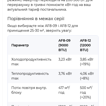
режимі) інвертор переходить на 200-300 Вт. Для
перерахунку в гривні помножте кВт·год на ваш
актуальний тариф постачальника.
Порівняння в межах серії
Якщо вибираєте між AF8-09 і AF8-12 для
приміщення 25-30 м², зверніть увагу:
AF8-09
AF8-12
Параметр
(9000
(12000
BTU)
BTU)
Холодопродуктивність
3,23 кВт
3,85 кВт
max
(+19%)
Теплопродуктивність
3,76 кВт
4,06 кВт
max
(+8%)
Потік повітря внутр.
417 м³/
500 м³/
блоку
год
год
(+20%)