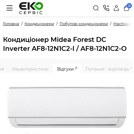
0
Головна
Кондиціонери
Побутові кондиціонери
Настінні
Кондиціонер Midea Forest DC
Inverter AF8-12N1C2-I / AF8-12N1C2-O
0
0
ня
Характеристики
Відгуки
Питання - відповідь