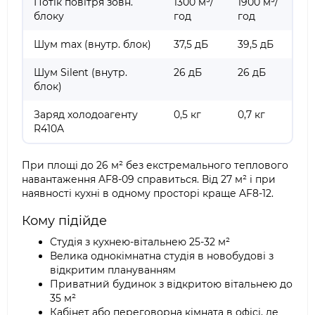
Потік повітря зовн.
1300 м³/
1900 м³/
блоку
год
год
Шум max (внутр. блок)
37,5 дБ
39,5 дБ
Шум Silent (внутр.
26 дБ
26 дБ
блок)
Заряд холодоагенту
0,5 кг
0,7 кг
R410A
При площі до 26 м² без екстремального теплового
навантаження AF8-09 справиться. Від 27 м² і при
наявності кухні в одному просторі краще AF8-12.
Кому підійде
Студія з кухнею-вітальнею 25-32 м²
Велика однокімнатна студія в новобудові з
відкритим плануванням
Приватний будинок з відкритою вітальнею до
35 м²
Кабінет або переговорна кімната в офісі, де