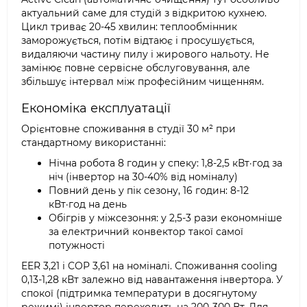
актуальний саме для студій з відкритою кухнею.
Цикл триває 20-45 хвилин: теплообмінник
заморожується, потім відтаює і просушується,
видаляючи частину пилу і жирового нальоту. Не
замінює повне сервісне обслуговування, але
збільшує інтервал між професійним чищенням.
Економіка експлуатації
Орієнтовне споживання в студії 30 м² при
стандартному використанні:
Нічна робота 8 годин у спеку: 1,8-2,5 кВт·год за
ніч (інвертор на 30-40% від номіналу)
Повний день у пік сезону, 16 годин: 8-12
кВт·год на день
Обігрів у міжсезоння: у 2,5-3 рази економніше
за електричний конвектор такої самої
потужності
EER 3,21 і COP 3,61 на номіналі. Споживання cooling
0,13-1,28 кВт залежно від навантаження інвертора. У
спокої (підтримка температури в досягнутому