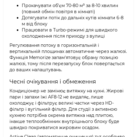
Прокачувати об'єм 70-80 м³ за 8-10 хвилин
(повний обмін повітря в кімнаті)
Дотягувати потік до дальніх кутів кімнати 6-8
м від блоку
Працювати в Turbo-режимі для швидкого
охолодження після приходу з вулиці
Регулювання потоку в горизонтальній і
вертикальній площинах автоматичне через жалюзі.
Функція Memorize запам'ятовує обрану позицію
жалюзі, тому після перезапуску блок повертається
до ваших налаштувань.
Чесні очікування і обмеження
Кондиціонер не замінює витяжку на кухні. Жирові
пари і запахи їжі AF8-12 не видаляє, лише
охолоджує і фільтрує великі частки через HD-
фільтр і вугільний фільтр. Для студії з активною
кухнею потрібна окрема витяжка над плитою,
інакше теплообмінник внутрішнього блоку буде
швидко покриватися жировим осадом.
Active Clean (автоматичне очищення) тут особливо