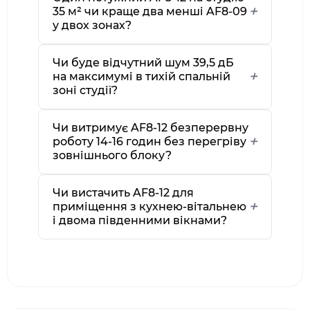
35 м² чи краще два менші AF8-09
у двох зонах?
Чи буде відчутний шум 39,5 дБ
на максимумі в тихій спальній
зоні студії?
Чи витримує AF8-12 безперервну
роботу 14-16 годин без перегріву
зовнішнього блоку?
Чи вистачить AF8-12 для
приміщення з кухнею-вітальнею
і двома південними вікнами?