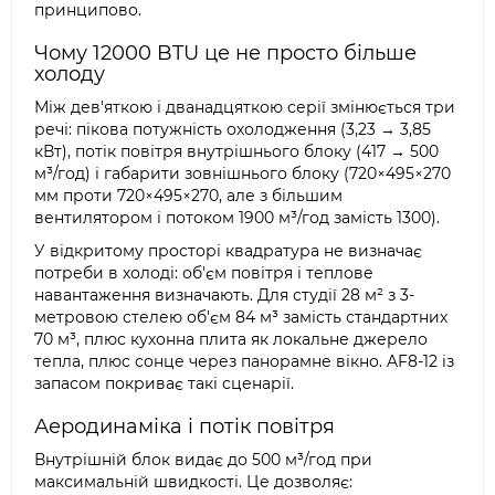
принципово.
Чому 12000 BTU це не просто більше
холоду
Між дев'яткою і дванадцяткою серії змінюється три
речі: пікова потужність охолодження (3,23 → 3,85
кВт), потік повітря внутрішнього блоку (417 → 500
м³/год) і габарити зовнішнього блоку (720×495×270
мм проти 720×495×270, але з більшим
вентилятором і потоком 1900 м³/год замість 1300).
У відкритому просторі квадратура не визначає
потреби в холоді: об'єм повітря і теплове
навантаження визначають. Для студії 28 м² з 3-
метровою стелею об'єм 84 м³ замість стандартних
70 м³, плюс кухонна плита як локальне джерело
тепла, плюс сонце через панорамне вікно. AF8-12 із
запасом покриває такі сценарії.
Аеродинаміка і потік повітря
Внутрішній блок видає до 500 м³/год при
максимальній швидкості. Це дозволяє: