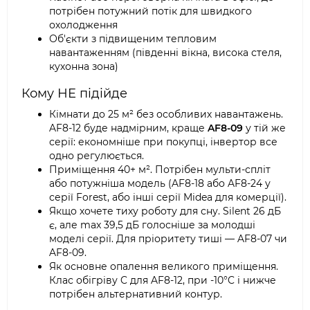
потрібен потужний потік для швидкого
охолодження
Об'єкти з підвищеним тепловим
навантаженням (південні вікна, висока стеля,
кухонна зона)
Кому НЕ підійде
Кімнати до 25 м² без особливих навантажень.
AF8-12 буде надмірним, краще
AF8-09
у тій же
серії: економніше при покупці, інвертор все
одно регулюється.
Приміщення 40+ м². Потрібен мульти-спліт
або потужніша модель (AF8-18 або AF8-24 у
серії Forest, або інші серії Midea для комерції).
Якщо хочете тиху роботу для сну. Silent 26 дБ
є, але max 39,5 дБ голосніше за молодші
моделі серії. Для пріоритету тиші — AF8-07 чи
AF8-09.
Як основне опалення великого приміщення.
Клас обігріву C для AF8-12, при -10°C і нижче
потрібен альтернативний контур.