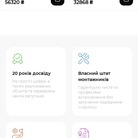
56320 ₴
32868 ₴
20 років досвіду
Власний штат
монтажників
Не просто цифра, а
тисячі реалізованих
Гарантуємо чисте та
об’єктів та перевірена
професійне
часом репутація.
встановлення без
залучення підрядників
«з вулиці»