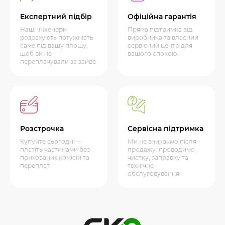
Експертний підбір
Офіційна гарантія
Наші інженери
Пряма підтримка від
розрахують потужність
виробника та власний
саме під вашу площу,
сервісний центр для
щоб ви не
вашого спокою.
переплачували за зайве.
Розстрочка
Сервісна підтримка
Купуйте сьогодні —
Ми не зникаємо після
платіть частинами без
продажу: проводимо
прихованих комісій та
чистку, заправку та
переплат.
технічне
обслуговування