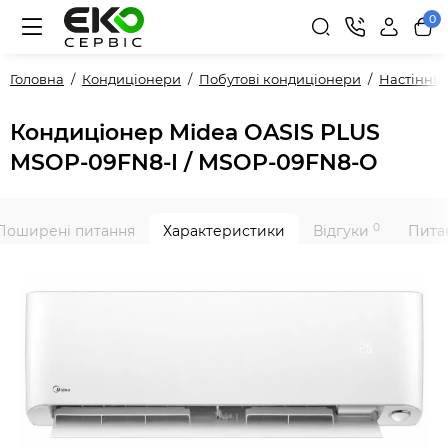
0
Головна
Кондиціонери
Побутові кондиціонери
Настінні
Кондиціонер Midea OASIS PLUS
MSOP-09FN8-I / MSOP-09FN8-O
0
Поширені питання
Характеристики
Відгуки
Питан