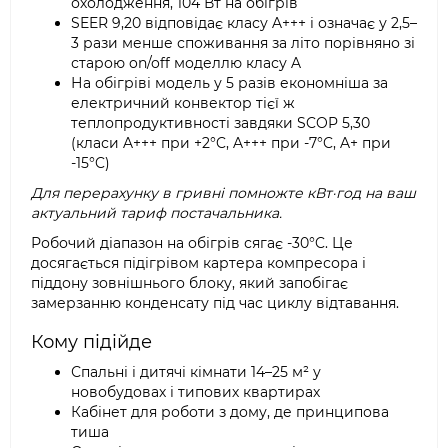
охолодження, 104 Вт на обігрів
SEER 9,20 відповідає класу A+++ і означає у 2,5–
3 рази менше споживання за літо порівняно зі
старою on/off моделлю класу A
На обігріві модель у 5 разів економніша за
електричний конвектор тієї ж
теплопродуктивності завдяки SCOP 5,30
(класи A+++ при +2°C, A+++ при -7°C, A+ при
-15°C)
Для перерахунку в гривні помножте кВт·год на ваш
актуальний тариф постачальника.
Робочий діапазон на обігрів сягає -30°C. Це
досягається підігрівом картера компресора і
піддону зовнішнього блоку, який запобігає
замерзанню конденсату під час циклу відтавання.
Кому підійде
Спальні і дитячі кімнати 14–25 м² у
новобудовах і типових квартирах
Кабінет для роботи з дому, де принципова
тиша