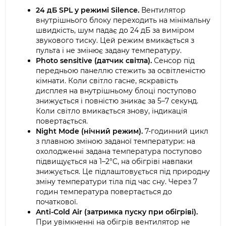
24 дБ SPL у режимі Silence.
Вентилятор
внутрішнього блоку переходить на мінімальну
швидкість, шум падає до 24 дБ за виміром
звукового тиску. Цей режим вмикається з
пульта і не змінює задану температуру.
Photo sensitive (датчик світла).
Сенсор під
передньою панеллю стежить за освітленістю
кімнати. Коли світло гасне, яскравість
дисплея на внутрішньому блоці поступово
знижується і повністю зникає за 5–7 секунд.
Коли світло вмикається знову, індикація
повертається.
Night Mode (нічний режим).
7-годинний цикл
з плавною зміною заданої температури: на
охолодженні задана температура поступово
підвищується на 1–2°C, на обігріві навпаки
знижується. Це підлаштовується під природну
зміну температури тіла під час сну. Через 7
годин температура повертається до
початкової.
Anti-Cold Air (затримка пуску при обігріві).
При увімкненні на обігрів вентилятор не