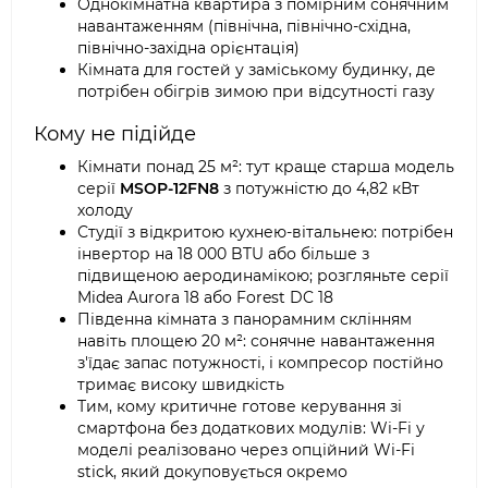
Однокімнатна квартира з помірним сонячним
навантаженням (північна, північно-східна,
північно-західна орієнтація)
Кімната для гостей у заміському будинку, де
потрібен обігрів зимою при відсутності газу
Кому не підійде
Кімнати понад 25 м²: тут краще старша модель
серії
MSOP-12FN8
з потужністю до 4,82 кВт
холоду
Студії з відкритою кухнею-вітальнею: потрібен
інвертор на 18 000 BTU або більше з
підвищеною аеродинамікою; розгляньте серії
Midea Aurora 18 або Forest DC 18
Південна кімната з панорамним склінням
навіть площею 20 м²: сонячне навантаження
з'їдає запас потужності, і компресор постійно
тримає високу швидкість
Тим, кому критичне готове керування зі
смартфона без додаткових модулів: Wi-Fi у
моделі реалізовано через опційний Wi-Fi
stick, який докуповується окремо