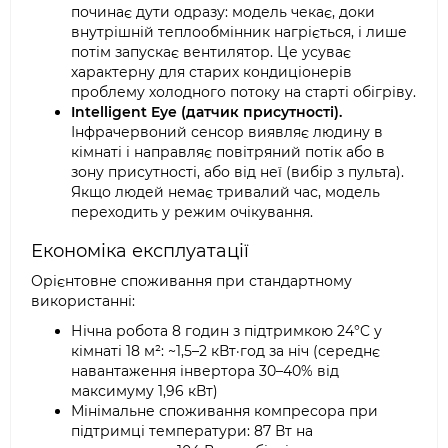
починає дути одразу: модель чекає, доки
внутрішній теплообмінник нагріється, і лише
потім запускає вентилятор. Це усуває
характерну для старих кондиціонерів
проблему холодного потоку на старті обігріву.
Intelligent Eye (датчик присутності).
Інфрачервоний сенсор виявляє людину в
кімнаті і направляє повітряний потік або в
зону присутності, або від неї (вибір з пульта).
Якщо людей немає тривалий час, модель
переходить у режим очікування.
Економіка експлуатації
Орієнтовне споживання при стандартному
використанні:
Нічна робота 8 годин з підтримкою 24°C у
кімнаті 18 м²: ~1,5–2 кВт·год за ніч (середнє
навантаження інвертора 30–40% від
максимуму 1,96 кВт)
Мінімальне споживання компресора при
підтримці температури: 87 Вт на