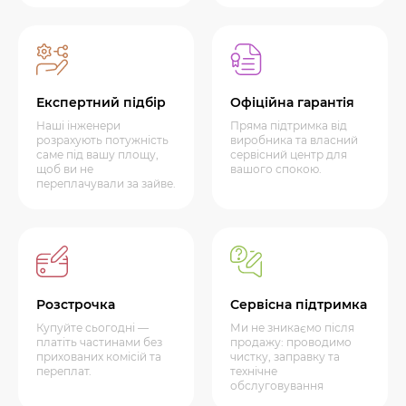
Експертний підбір
Офіційна гарантія
Наші інженери
Пряма підтримка від
розрахують потужність
виробника та власний
саме під вашу площу,
сервісний центр для
щоб ви не
вашого спокою.
переплачували за зайве.
Розстрочка
Сервісна підтримка
Купуйте сьогодні —
Ми не зникаємо після
платіть частинами без
продажу: проводимо
прихованих комісій та
чистку, заправку та
переплат.
технічне
обслуговування