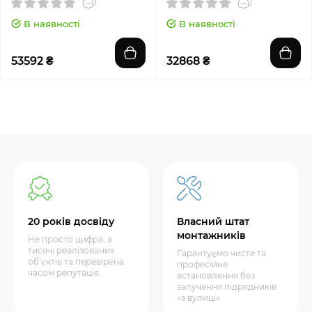
В наявності
В наявності
53592 ₴
32868 ₴
20 років досвіду
Власний штат
монтажників
Не просто цифра, а
тисячі реалізованих
Гарантуємо чисте та
об’єктів та перевірена
професійне
часом репутація.
встановлення без
залучення підрядників
«з вулиці»