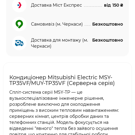
Доставка Міст Експрес
від
150 ₴
Самовивіз (м. Черкаси)
Безкоштовно
Доставка для монтажу (м.
Безкоштовно
Черкаси)
Кондиціонер Mitsubishi Electric MSY-
TP35VF/MUY-TP35VF (Серверна серія)
Спліт-система серії MSY-TP — це
вузькоспеціалізоване інженерне рішення,
розроблене виключно для охолодження
приміщень з високим тепловим навантаженням:
серверних кімнат, центрів обробки даних та
телефонних станцій. Модель фокусується на
відведенні "явного" тепла без зайвого осушення
повітря, що критично для стабільної роботи