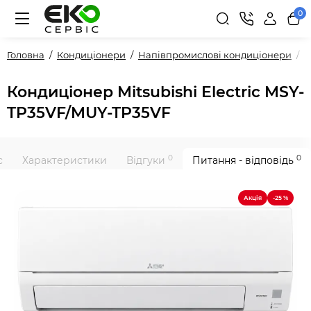
0
Головна
Кондиціонери
Напівпромислові кондиціонери
К
Кондиціонер Mitsubishi Electric MSY-
TP35VF/MUY-TP35VF
0
0
с
Характеристики
Відгуки
Питання - відповідь
Акція
-25 %