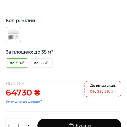
Колір: Білий
За площею: до 35 м²
до 35 м²
до 50 м²
86310 ₴
До кінця акції:
64730 ₴
0
9
2
3
5
9
5
4
Знайшли дешевше?
Купити