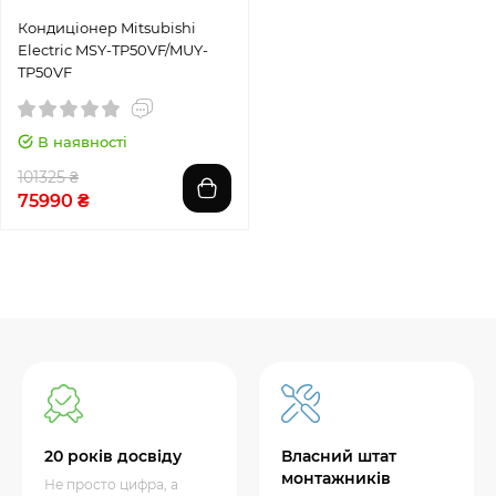
Кондиціонер Mitsubishi
Electric MSY-TP50VF/MUY-
TP50VF
В наявності
101325 ₴
75990 ₴
20 років досвіду
Власний штат
монтажників
Не просто цифра, а