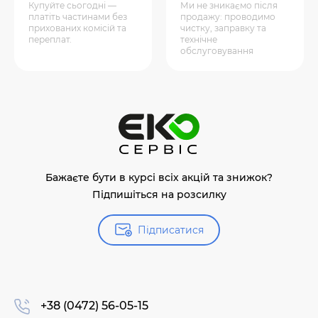
Купуйте сьогодні —
Ми не зникаємо після
платіть частинами без
продажу: проводимо
прихованих комісій та
чистку, заправку та
переплат.
технічне
обслуговування
Бажаєте бути в курсі всіх акцій та знижок?
Підпишіться на розсилку
Підписатися
+38 (0472) 56-05-15