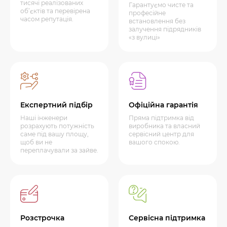
тисячі реалізованих
Гарантуємо чисте та
об’єктів та перевірена
професійне
часом репутація.
встановлення без
залучення підрядників
«з вулиці»
Експертний підбір
Офіційна гарантія
Наші інженери
Пряма підтримка від
розрахують потужність
виробника та власний
саме під вашу площу,
сервісний центр для
щоб ви не
вашого спокою.
переплачували за зайве.
Розстрочка
Сервісна підтримка