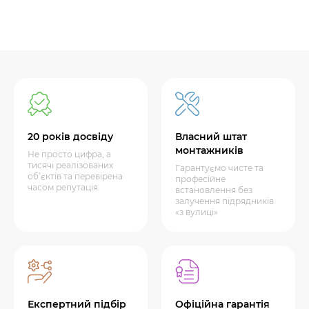
20 років досвіду
Власний штат
монтажників
Не просто цифра, а
тисячі реалізованих
Гарантуємо чисте та
об’єктів та перевірена
професійне
часом репутація.
встановлення без
залучення підрядників
«з вулиці»
Експертний підбір
Офіційна гарантія