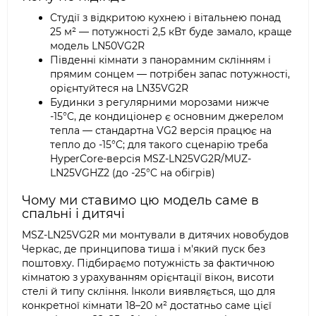
Студії з відкритою кухнею і вітальнею понад
25 м² — потужності 2,5 кВт буде замало, краще
модель LN50VG2R
Південні кімнати з панорамним склінням і
прямим сонцем — потрібен запас потужності,
орієнтуйтеся на LN35VG2R
Будинки з регулярними морозами нижче
-15°C, де кондиціонер є основним джерелом
тепла — стандартна VG2 версія працює на
тепло до -15°C; для такого сценарію треба
HyperCore-версія MSZ-LN25VG2R/MUZ-
LN25VGHZ2 (до -25°C на обігрів)
Чому ми ставимо цю модель саме в
спальні і дитячі
MSZ-LN25VG2R ми монтували в дитячих новобудов
Черкас, де принципова тиша і м'який пуск без
поштовху. Підбираємо потужність за фактичною
кімнатою з урахуванням орієнтації вікон, висоти
стелі й типу скління. Інколи виявляється, що для
конкретної кімнати 18–20 м² достатньо саме цієї