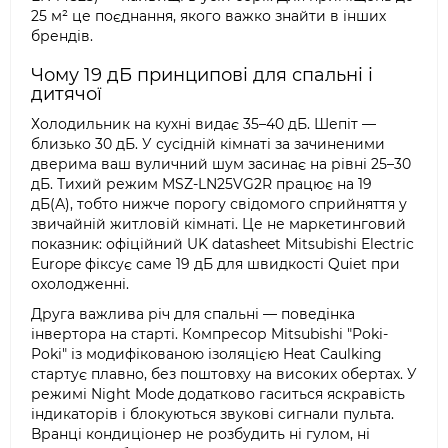
25 м² це поєднання, якого важко знайти в інших
брендів.
Чому 19 дБ принципові для спальні і
дитячої
Холодильник на кухні видає 35–40 дБ. Шепіт —
близько 30 дБ. У сусідній кімнаті за зачиненими
дверима ваш вуличний шум засинає на рівні 25–30
дБ. Тихий режим MSZ-LN25VG2R працює на 19
дБ(А), тобто нижче порогу свідомого сприйняття у
звичайній житловій кімнаті. Це не маркетинговий
показник: офіційний UK datasheet Mitsubishi Electric
Europe фіксує саме 19 дБ для швидкості Quiet при
охолодженні.
Друга важлива річ для спальні — поведінка
інвертора на старті. Компресор Mitsubishi "Poki-
Poki" із модифікованою ізоляцією Heat Caulking
стартує плавно, без поштовху на високих обертах. У
режимі Night Mode додатково гаситься яскравість
індикаторів і блокуються звукові сигнали пульта.
Вранці кондиціонер не розбудить ні гулом, ні