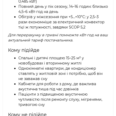
0,485 кВт)
Повний день у пік сезону, 14–16 годин: близько
4,5–6 кВт·год на день
Обігрів у міжсезоння при +5…+10°C: у 2,5–3
рази економніше за електричний конвектор
тієї ж потужності, завдяки SCOP 5,2
Для перерахунку в гривні помножте кВт·год на ваш
актуальний тариф постачальника.
Кому підійде
Спальні і дитячі площею 15–25 м² у
новобудовах і вторинному житлі
Однокімнатні квартири, де кондиціонер
ставлять у житловій зоні і потрібно, щоб він
не заважав сну
Кабінети для роботи з дому, де важлива
акустична тиша під час дзвінків
Пацієнти з підвищеною акустичною
чутливістю після ремонту слуху, мігренями,
тривогою сну
Кому не підійде