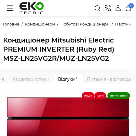
0
Головна
Кондиціонери
Побутові кондиціонери
Настінні
Кондиціонер Mitsubishi Electric
PREMIUM INVERTER (Ruby Red)
MSZ-LN25VG2R/MUZ-LN25VG2
0
0
ня
Характеристики
Відгуки
Питання - відповідь
Акція
-25 %
Популярний