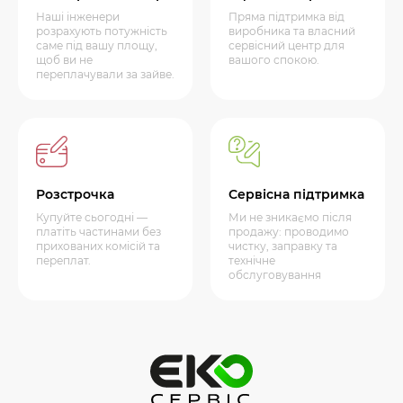
Наші інженери
Пряма підтримка від
розрахують потужність
виробника та власний
саме під вашу площу,
сервісний центр для
щоб ви не
вашого спокою.
переплачували за зайве.
Розстрочка
Сервісна підтримка
Купуйте сьогодні —
Ми не зникаємо після
платіть частинами без
продажу: проводимо
прихованих комісій та
чистку, заправку та
переплат.
технічне
обслуговування