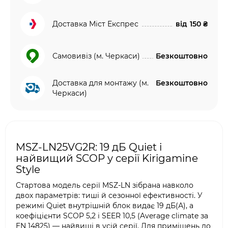
Доставка Міст Експрес
від
150 ₴
Самовивіз (м. Черкаси)
Безкоштовно
Доставка для монтажу (м.
Безкоштовно
Черкаси)
MSZ-LN25VG2R: 19 дБ Quiet і
найвищий SCOP у серії Kirigamine
Style
Стартова модель серії MSZ-LN зібрана навколо
двох параметрів: тиші й сезонної ефективності. У
режимі Quiet внутрішній блок видає 19 дБ(А), а
коефіцієнти SCOP 5,2 і SEER 10,5 (Average climate за
EN 14825) — найвищі в усій серії. Для приміщень до