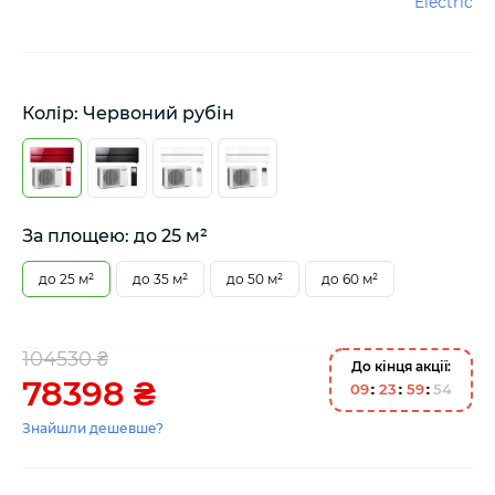
Electric
Колір: Червоний рубін
За площею: до 25 м²
до 25 м²
до 35 м²
до 50 м²
до 60 м²
104530 ₴
До кінця акції:
78398 ₴
0
9
2
3
5
9
5
3
Знайшли дешевше?