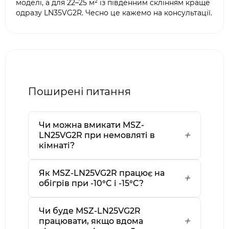
моделі, а для 22–25 м² із південним склінням краще
одразу LN35VG2R. Чесно це кажемо на консультації.
Поширені питання
Чи можна вмикати MSZ-
LN25VG2R при немовляті в
кімнаті?
Як MSZ-LN25VG2R працює на
обігрів при -10°C і -15°C?
Чи буде MSZ-LN25VG2R
працювати, якщо вдома