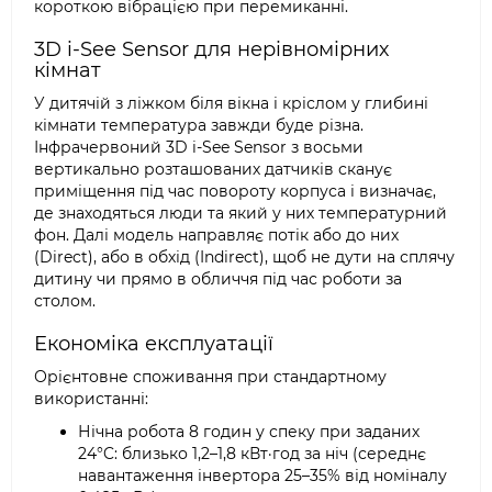
короткою вібрацією при перемиканні.
3D i-See Sensor для нерівномірних
кімнат
У дитячій з ліжком біля вікна і кріслом у глибині
кімнати температура завжди буде різна.
Інфрачервоний 3D i-See Sensor з восьми
вертикально розташованих датчиків сканує
приміщення під час повороту корпуса і визначає,
де знаходяться люди та який у них температурний
фон. Далі модель направляє потік або до них
(Direct), або в обхід (Indirect), щоб не дути на сплячу
дитину чи прямо в обличчя під час роботи за
столом.
Економіка експлуатації
Орієнтовне споживання при стандартному
використанні:
Нічна робота 8 годин у спеку при заданих
24°C: близько 1,2–1,8 кВт·год за ніч (середнє
навантаження інвертора 25–35% від номіналу