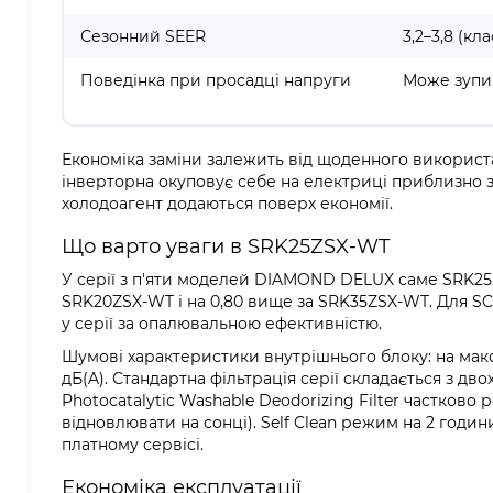
Сезонний SEER
3,2–3,8 (кла
Поведінка при просадці напруги
Може зупин
Економіка заміни залежить від щоденного використа
інверторна окуповує себе на електриці приблизно з
холодоагент додаються поверх економії.
Що варто уваги в SRK25ZSX-WT
У серії з п'яти моделей DIAMOND DELUX саме SRK25
SRK20ZSX-WT і на 0,80 вище за SRK35ZSX-WT. Для SC
у серії за опалювальною ефективністю.
Шумові характеристики внутрішнього блоку: на макси
дБ(A). Стандартна фільтрація серії складається з двох
Photocatalytic Washable Deodorizing Filter частково
відновлювати на сонці). Self Clean режим на 2 год
платному сервісі.
Економіка експлуатації