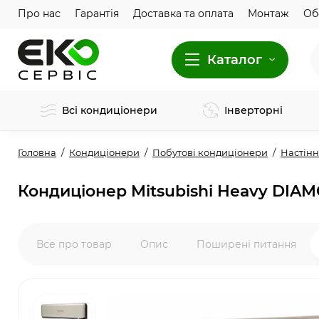
Про нас
Гарантія
Доставка та оплата
Монтаж
Об
Каталог
Всі кондиціонери
Інверторні
Головна
Кондиціонери
Побутові кондиціонери
Настінн
Кондиціонер Mitsubishi Heavy DIA
Все про товар
Опис
Поширені питання