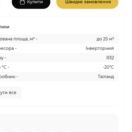
Купити
Швидке замовлення
тики
вана площа, м² -
до 25 м²
есора -
Інверторний
у -
R32
 °C -
-20°C
робник -
Таїланд
ути все