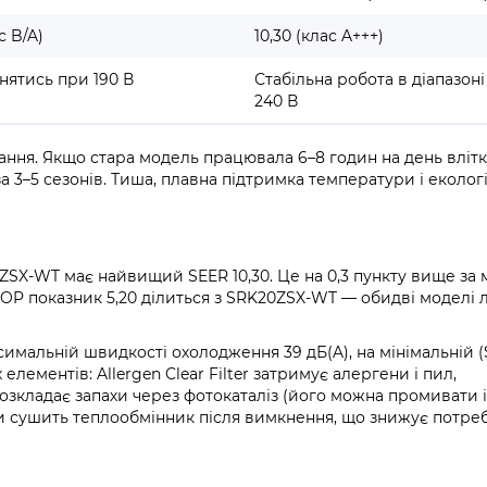
с B/A)
10,30 (клас A+++)
ятись при 190 В
Стабільна робота в діапазоні
240 В
ння. Якщо стара модель працювала 6–8 годин на день влітк
а 3–5 сезонів. Тиша, плавна підтримка температури і еколо
ZSX-WT має найвищий SEER 10,30. Це на 0,3 пункту вище за
OP показник 5,20 ділиться з SRK20ZSX-WT — обидві моделі 
мальній швидкості охолодження 39 дБ(A), на мінімальній (Si
 елементів: Allergen Clear Filter затримує алергени і пил,
 розкладає запахи через фотокаталіз (його можна промивати і
ини сушить теплообмінник після вимкнення, що знижує потре