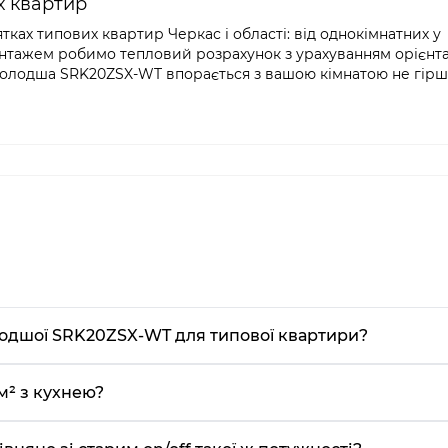
х квартир
ках типових квартир Черкас і області: від однокімнатних у
нтажем робимо тепловий розрахунок з урахуванням орієнтац
 молодша SRK20ZSX-WT впорається з вашою кімнатою не гірше
лодшої SRK20ZSX-WT для типової квартири?
м² з кухнею?