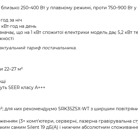
: близько 250–400 Вт у плавному режимі, проти 750–900 Вт у
год за ніч
 кВт·год на день
значає, що на 1 кВт спожитої електрики модель дає 5,2 кВт т
жності
актуальний тариф постачальника.
и 22–27 м²
ощі
чуть SEER класу A+++
0+ м²; для них рекомендуємо SRK35ZSX-WT з ширшим повітрян
енням (3+ комп'ютери, серверні, лазерна гравірувальна ст
 таким самим Silent 19 дБ(A) і нижчим абсолютним споживанн