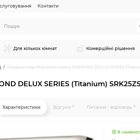
слуговування
Контакти
Для кількох кімнат
Комерційні рішення
і
Кондиціонер Mitsubishi Heavy DIAMOND DELUX SERIES (Titan
MOND DELUX SERIES (Titanium) SRK25
0
0
Характеристики
Відгуки
Питання - відповідь
В наявнос