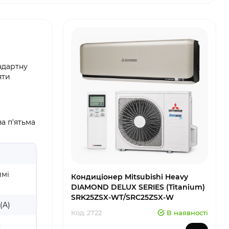
андартну
яти
а п'ятьма
имі
Кондиціонер Mitsubishi Heavy
DIAMOND DELUX SERIES (Titanium)
SRK25ZSX-WT/SRC25ZSX-W
(A)
Код: 2722
В наявності
)