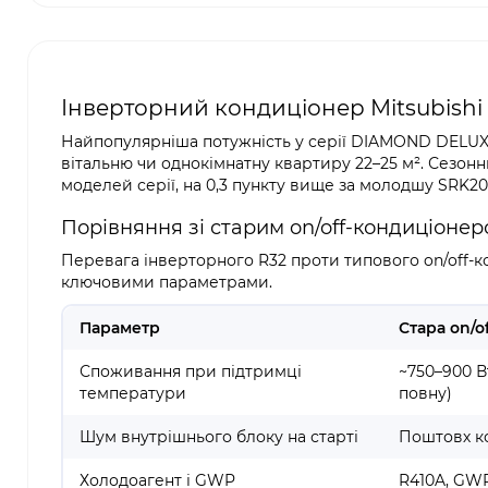
Інверторний кондиціонер Mitsubishi
Найпопулярніша потужність у серії DIAMOND DELUX, і
вітальню чи однокімнатну квартиру 22–25 м². Сезонн
моделей серії, на 0,3 пункту вище за молодшу SRK2
Порівняння зі старим on/off-кондиціоне
Перевага інверторного R32 проти типового on/off-ко
ключовими параметрами.
Параметр
Стара on/o
Споживання при підтримці
~750–900 В
температури
повну)
Шум внутрішнього блоку на старті
Поштовх ко
Холодоагент і GWP
R410A, GW