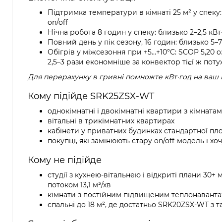
Підтримка температури в кімнаті 25 м² у спеку
on/off
Нічна робота 8 годин у спеку: близько 2–2,5 кВт·
Повний день у пік сезону, 16 годин: близько 5–7
Обігрів у міжсезоння при +5…+10°C: SCOP 5,20 о
2,5–3 рази економніше за конвектор тієї ж поту
Для перерахунку в гривні помножте кВт·год на ваш 
Кому підійде SRK25ZSX-WT
однокімнатні і двокімнатні квартири з кімнатам
вітальні в трикімнатних квартирах
кабінети у приватних будинках стандартної пл
покупці, які замінюють стару on/off-модель і хо
Кому не підійде
студії з кухнею-вітальнею і відкриті плани 3
потоком 13,1 м³/хв
кімнати з постійним підвищеним теплонавантаж
спальні до 18 м², де достатньо SRK20ZSX-WT з