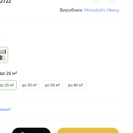
2722
Виробник:
Mitsubishi Heavy
н
до 25 м²
до 25 м²
до 35 м²
до 50 м²
до 60 м²
евше?