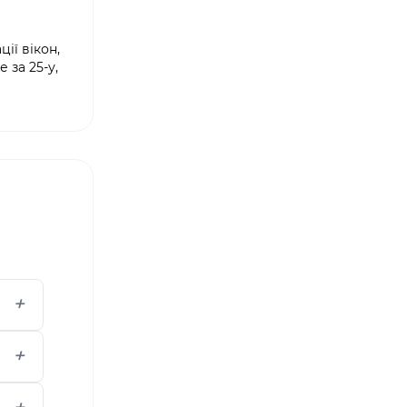
ії вікон,
 за 25-у,