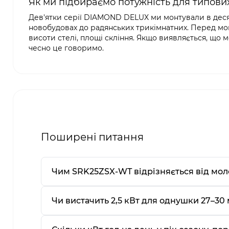
Як ми підбираємо потужність для типови
Дев'ятки серії DIAMOND DELUX ми монтували в десят
новобудовах до радянських трикімнатних. Перед мо
висоти стелі, площі скління. Якщо виявляється, що
чесно це говоримо.
Поширені питання
Чим SRK25ZSX-WT відрізняється від мо
Чи вистачить 2,5 кВт для однушки 27–30 