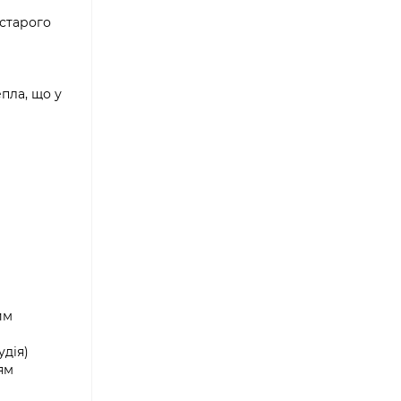
 старого
епла, що у
им
удія)
ям