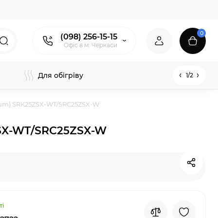
0
(098) 256-15-15
Офіс в м. Черкаси
Для обігріву
1/2
ium) SRK25ZSX-WT/SRC25ZSX-W
ZSX-WT/SRC25ZSX-W
ті