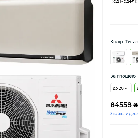
Код моделі:
Колір: Тита
За площею: 
до 20 м²
84558 ₴
Знайшли деш