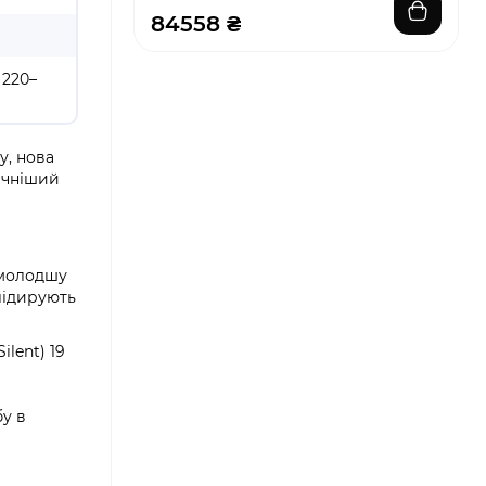
84558 ₴
 220–
у, нова
гічніший
 молодшу
лідирують
lent) 19
бу в