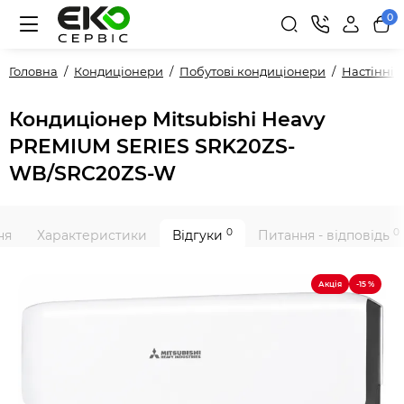
0
Головна
Кондиціонери
Побутові кондиціонери
Настінні
Кондиціонер Mitsubishi Heavy
PREMIUM SERIES SRK20ZS-
WB/SRC20ZS-W
0
0
ня
Характеристики
Відгуки
Питання - відповідь
Акція
-15 %