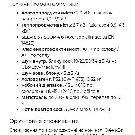
Технічні характеристики
Холодопродуктивність:
2,0 кВт (діапазон
інвертора 0,9–2,9 кВт)
Теплопродуктивність:
2,7 кВт (діапазон 0,9–4,3
кВт)
SEER 8,5 / SCOP 4,6
(Average climate за EN
14825)
Клас енергоефективності:
A+++ по холоду /
A++ по теплу
Шум внутр. блоку cool:
19/22/25/34 дБ(A) на
ULo/Low/Medium/Hi
Шум зовн. блоку:
45 дБ(A)
Холодоагент:
R32 (GWP 675), 0,62 кг
Робочий діапазон:
-15...+46°C при
охолодженні, -15...+24°C при обігріві
Магістраль:
до 20 м в один бік, перепад до 10
м
Потік повітря cool:
5,0–9,3 м³/хв (ULo–Hi)
Орієнтовне споживання
Споживання при охолодженні на номіналі 0,44 кВт,