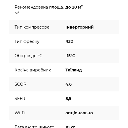
Рекомендована площа,
до 20 м²
м²
Тип компресора
Інверторний
Тип фреону
R32
Обігрів до °C
-15°C
Країна виробник
Таїланд
SCOP
4,6
SEER
8,5
Wi-Fi
опціонально
Вага внутрішнього
10 кг