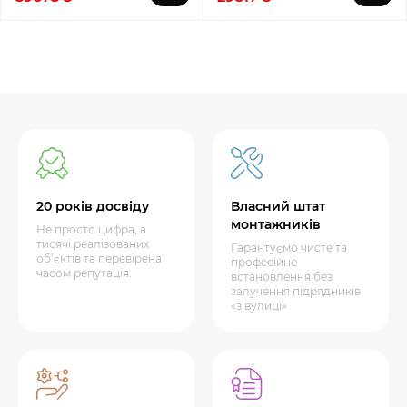
20 років досвіду
Власний штат
монтажників
Не просто цифра, а
тисячі реалізованих
Гарантуємо чисте та
об’єктів та перевірена
професійне
часом репутація.
встановлення без
залучення підрядників
«з вулиці»