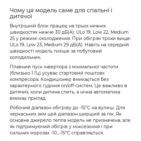
Чому ця модель саме для спальні і
дитячої
Внутрішній блок працює на трьох нижніх
швидкостях нижче 30 дБ(A): ULo 19, Low 22, Medium
25 у режимі охолодження. При обігріві трохи вище:
ULo 19, Low 23, Medium 29 дБ(A). Навіть на середній
швидкості модель тихіше за побутовий
холодильник.
Плавний пуск інвертора з мінімальної частоти
(близько 1 Гц) усуває стартовий поштовх
компресора. Кондиціонер вмикається без
характерного гудіння on/off-систем. Це важливо в
дитячих, коли дитина спить, а нічна автоматика
вмикає прилад.
Робочий діапазон обігріву до -15°C на вулиці. Для
черкаських зим цей діапазон ширший за пік. Як
основне джерело тепла модель не призначена, але
як підтримуючий обігрів у міжсезоння і при
сильних морозах -10...-15°C справляється.