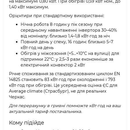
на максимумі 0,80 кВт. При обігріві 0,59 кВт ном., до
1,40 кВт максимум.
Орієнтири при стандартному використанні:
Нічна робота 8 годин у пік сезону при
середньому навантаженні інвертора 30–40%
від номіналу: близько 1,4–1,8 кВт·год за ніч
Повний день у спеку, 16 годин: близько 5–7
кВт·год на день
Обігрів у міжсезоння (+5...+10°C на вулиці) для
підтримки 22°C: у 2,5–3 рази економніше за
електричний конвектор 2 кВт
Річне споживання за стандартизованим циклом EN
14825 становить 83 кВт·год при охолодженні і 793
кВт·год при обігріві. Це усереднена оцінка ЄС для
Average climate (Страсбург), не для реальних
Черкас.
Для перерахунку в гривні помножте кВт·год на ваш
актуальний тариф постачальника.
Кому підійде