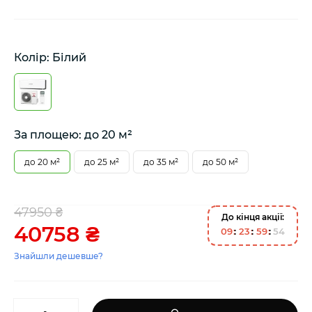
Колір: Білий
За площею: до 20 м²
до 20 м²
до 25 м²
до 35 м²
до 50 м²
47950 ₴
До кінця акції:
40758 ₴
0
9
2
3
5
9
5
3
Знайшли дешевше?