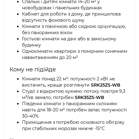
Спальні і дитячі кімнати 14–20 м² у
новобудовах і панельних будинках
Кабінет для роботи з дому, де принципова
відсутність фонового шуму
Кімнати з північною або східною орієнтацією,
без панорамних вікон
Гостьові кімнати на дачі або в заміському
будинку
Однокімнатні квартири з помірним сонячним
навантаженням до 20 м²
Кому не підійде
Кімнати понад 22 м²: потужності 2 кВт не
вистачить, краще розглянути
SRK25ZS-WB
Студії з відкритою кухнею: потоку повітря 9,3
м³/хв замало, потрібен
SRK35ZS-WB
Південні кімнати з панорамним склінням:
навіть для 18–20 м² потрібен запас потужності
30–40%
Приміщення з потребою основного обігріву
при стабільних морозах нижче -15°C