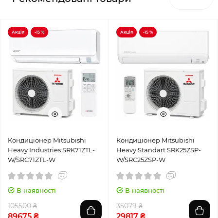
Акція
-15 %
Акція
-15 %
Кондиціонер Mitsubishi
Кондиціонер Mitsubishi
Heavy Industries SRK71ZTL-
Heavy Standart SRK25ZSP-
W/SRC71ZTL-W
W/SRC25ZSP-W
В наявності
В наявності
105500 ₴
35079 ₴
89675 ₴
29817 ₴