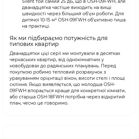
Silent той самий 25 дБ, що в OSH-09FWH, але
дванадцятка частіше виходить на вищі
швидкості через більший об'єм роботи. Для
дитячої 10-15 м² OSH-09FWH об'єктивно тиша
на практиці.
Як ми підбираємо потужність для
типових квартир
Дванадцятки цієї серії ми монтували в десятках
черкаських квартир, від однокімнатних у
новобудовах до радянських планувань. Перед
покупкою робимо тепловий розрахунок з
урахуванням орієнтації вікон, висоти стелі і площі
скління. Якщо виявляється, що молодша OSH-
09FWH впорається краще для конкретної кімнати,
або старша OSH-18FWH потрібна через відкритий
план, чесно це говоримо.