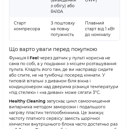
(виведений
GWP)
з обігу) або
R410A
Старт
З поштовху
Плавний
компресора
на повну
старт від 1 кВт
потужність
до номіналу
Що варто уваги перед покупкою
Функція
I Feel
через датчик у пульті корисна не
сама по собі, а у поєднанні з місцем розташування
пульта. Кладіть його там, де ви насправді сидите
або спите, не на тумбочці посеред кімнати. У
типовій вітальні з диваном біля вікна і
кондиціонером над дверима різниця температури
«під стелею» і «на дивані» може сягати 3°C.
Healthy Cleaning
запускає цикл самоочищення
випарника методом заморозки і подальшого
нагріву пластин теплообмінника. Це знижує
частоту платного сервісу: замість щорічної
хімчистки внутрішнього блока часто достатньо раз