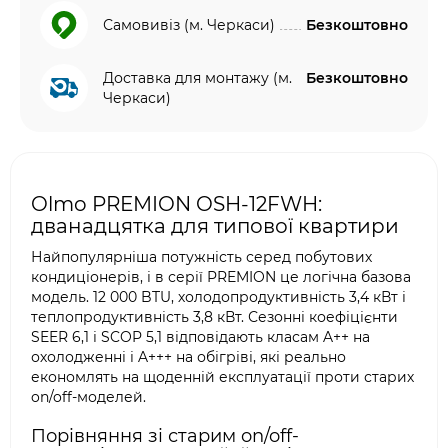
Самовивіз (м. Черкаси)
Безкоштовно
Доставка для монтажу (м.
Безкоштовно
Черкаси)
Olmo PREMION OSH-12FWH:
дванадцятка для типової квартири
Найпопулярніша потужність серед побутових
кондиціонерів, і в серії PREMION це логічна базова
модель. 12 000 BTU, холодопродуктивність 3,4 кВт і
теплопродуктивність 3,8 кВт. Сезонні коефіцієнти
SEER 6,1 і SCOP 5,1 відповідають класам A++ на
охолодженні і A+++ на обігріві, які реально
економлять на щоденній експлуатації проти старих
on/off-моделей.
Порівняння зі старим on/off-