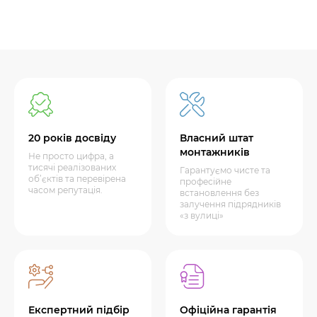
20 років досвіду
Власний штат
монтажників
Не просто цифра, а
тисячі реалізованих
Гарантуємо чисте та
об’єктів та перевірена
професійне
часом репутація.
встановлення без
залучення підрядників
«з вулиці»
Експертний підбір
Офіційна гарантія