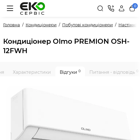
0
Головна
Кондиціонери
Побутові кондиціонери
Настінні
Кондиціонер Olmo PREMION OSH-
12FWH
0
0
ня
Характеристики
Відгуки
Питання - відповідь