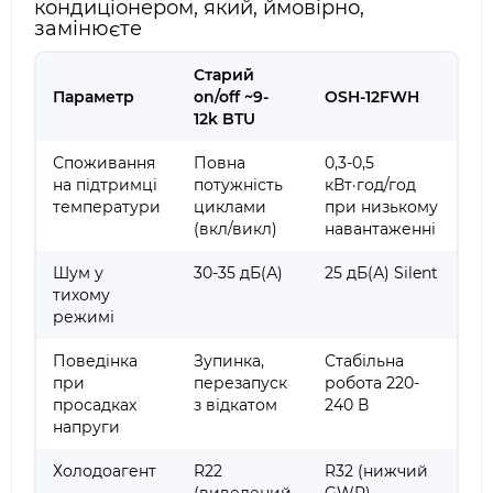
кондиціонером, який, ймовірно,
замінюєте
Старий
Параметр
on/off ~9-
OSH-12FWH
12k BTU
Споживання
Повна
0,3-0,5
на підтримці
потужність
кВт·год/год
температури
циклами
при низькому
(вкл/викл)
навантаженні
Шум у
30-35 дБ(А)
25 дБ(А) Silent
тихому
режимі
Поведінка
Зупинка,
Стабільна
при
перезапуск
робота 220-
просадках
з відкатом
240 В
напруги
Холодоагент
R22
R32 (нижчий