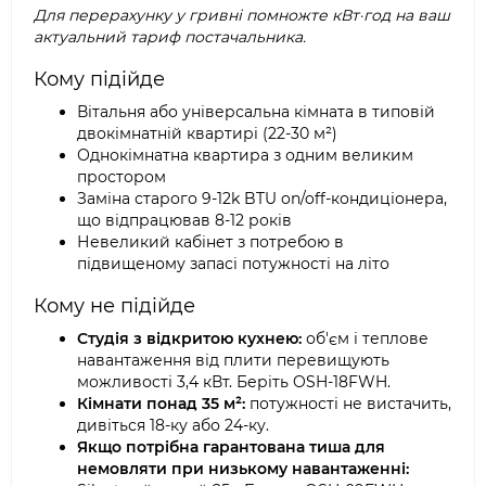
Для перерахунку у гривні помножте кВт·год на ваш
актуальний тариф постачальника.
Кому підійде
Вітальня або універсальна кімната в типовій
двокімнатній квартирі (22-30 м²)
Однокімнатна квартира з одним великим
простором
Заміна старого 9-12k BTU on/off-кондиціонера,
що відпрацював 8-12 років
Невеликий кабінет з потребою в
підвищеному запасі потужності на літо
Кому не підійде
Студія з відкритою кухнею:
об'єм і теплове
навантаження від плити перевищують
можливості 3,4 кВт. Беріть OSH-18FWH.
Кімнати понад 35 м²:
потужності не вистачить,
дивіться 18-ку або 24-ку.
Якщо потрібна гарантована тиша для
немовляти при низькому навантаженні: