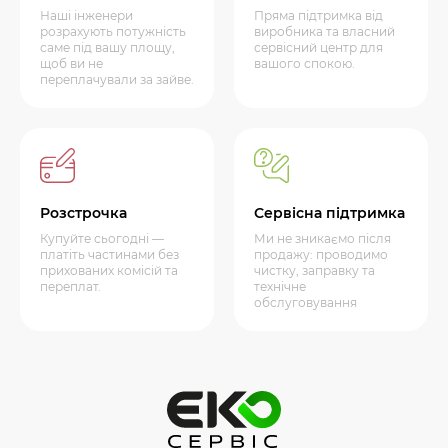
Наші інженери
Пряма підтримка від
розрахують потужність
виробника та власний
саме під вашу площу,
сервісний центр для
щоб ви не
вашого спокою.
переплачували за зайве.
Розстрочка
Сервісна підтримка
Купуйте сьогодні —
Ми не зникаємо після
платіть частинами без
продажу: проводимо
прихованих комісій та
чистку, заправку та
переплат.
технічне
обслуговування