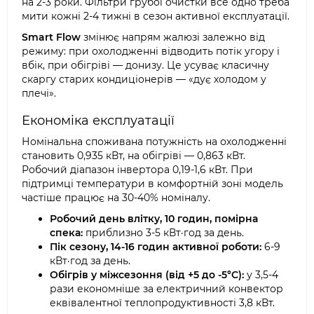
на 2-3 роки. Фільтри грубої очистки все одно треба
мити кожні 2-4 тижні в сезон активної експлуатації.
Smart Flow
змінює напрям жалюзі залежно від
режиму: при охолодженні відводить потік угору і
вбік, при обігріві — донизу. Це усуває класичну
скаргу старих кондиціонерів — «дує холодом у
плечі».
Економіка експлуатації
Номінальна споживана потужність на охолодженні
становить 0,935 кВт, на обігріві — 0,863 кВт.
Робочий діапазон інвертора 0,19-1,6 кВт. При
підтримці температури в комфортній зоні модель
частіше працює на 30-40% номіналу.
Робочий день влітку, 10 годин, помірна
спека:
приблизно 3-5 кВт·год за день.
Пік сезону, 14-16 годин активної роботи:
6-9
кВт·год за день.
Обігрів у міжсезоння (від +5 до -5°C):
у 3,5-4
рази економніше за електричний конвектор
еквівалентної теплопродуктивності 3,8 кВт.