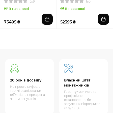
В наявності
В наявності
75495 ₴
52395 ₴
20 років досвіду
Власний штат
монтажників
Не просто цифра, а
тисячі реалізованих
Гарантуємо чисте та
об’єктів та перевірена
професійне
часом репутація.
встановлення без
залучення підрядників
«з вулиці»