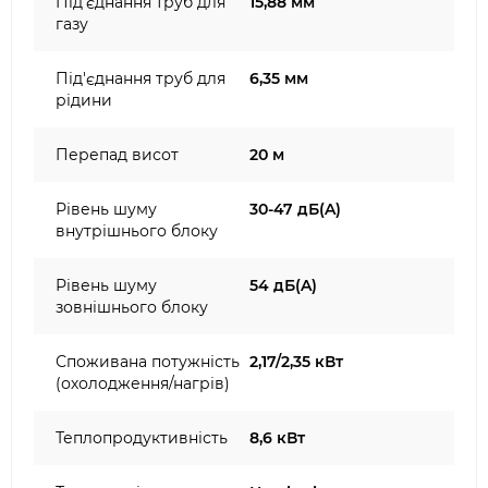
Під'єднання труб для
15,88 мм
газу
Під'єднання труб для
6,35 мм
рідини
Перепад висот
20 м
Рівень шуму
30-47 дБ(A)
внутрішнього блоку
Рівень шуму
54 дБ(A)
зовнішнього блоку
Споживана потужність
2,17/2,35 кВт
(охолодження/нагрів)
Теплопродуктивність
8,6 кВт