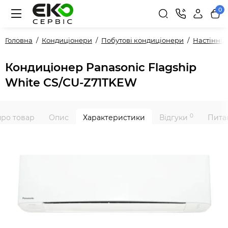
0
Головна
Кондиціонери
Побутові кондиціонери
Настінні
Кондиціонер Panasonic Flagship
White CS/CU-Z71TKEW
0
про товар
Опис
Характеристики
Відгуки
Питан