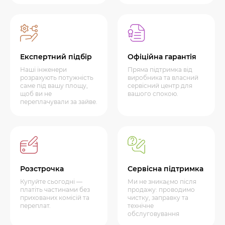
Експертний підбір
Офіційна гарантія
Наші інженери
Пряма підтримка від
розрахують потужність
виробника та власний
саме під вашу площу,
сервісний центр для
щоб ви не
вашого спокою.
переплачували за зайве.
Розстрочка
Сервісна підтримка
Купуйте сьогодні —
Ми не зникаємо після
платіть частинами без
продажу: проводимо
прихованих комісій та
чистку, заправку та
переплат.
технічне
обслуговування