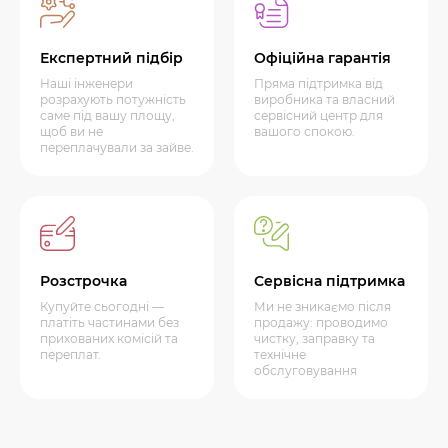
Експертний підбір
Офіційна гарантія
Наші інженери
Пряма підтримка від
розрахують потужність
виробника та власний
саме під вашу площу,
сервісний центр для
щоб ви не
вашого спокою.
переплачували за зайве.
Розстрочка
Сервісна підтримка
Купуйте сьогодні —
Ми не зникаємо після
платіть частинами без
продажу: проводимо
прихованих комісій та
чистку, заправку та
переплат.
технічне
обслуговування