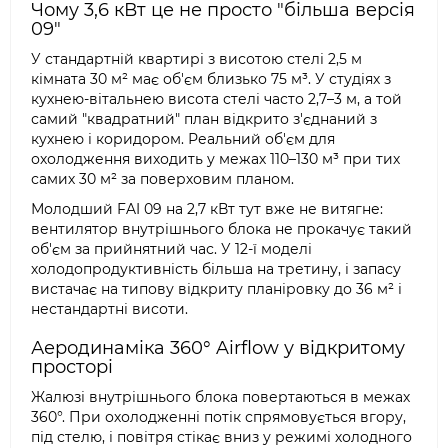
Чому 3,6 кВт це не просто "більша версія
09"
У стандартній квартирі з висотою стелі 2,5 м
кімната 30 м² має об'єм близько 75 м³. У студіях з
кухнею-вітальнею висота стелі часто 2,7–3 м, а той
самий "квадратний" план відкрито з'єднаний з
кухнею і коридором. Реальний об'єм для
охолодження виходить у межах 110–130 м³ при тих
самих 30 м² за поверховим планом.
Молодший FAI 09 на 2,7 кВт тут вже не витягне:
вентилятор внутрішнього блока не прокачує такий
об'єм за прийнятний час. У 12-ї моделі
холодопродуктивність більша на третину, і запасу
вистачає на типову відкриту планіровку до 36 м² і
нестандартні висоти.
Аеродинаміка 360° Airflow у відкритому
просторі
Жалюзі внутрішнього блока повертаються в межах
360°. При охолодженні потік спрямовується вгору,
під стелю, і повітря стікає вниз у режимі холодного