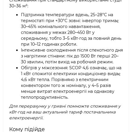
Споживання при стандартному використанні студії
30–36 м²:
Підтримка температури вдень, 25–28°C на
термостаті при +30°C зовні: інвертор тримає
30–45% номінального навантаження,
споживання у межах 280–450 Вт у
середньому, тобто 3–5 кВт·год за повний день
при 10–12 годинах роботи.
Інтенсивне охолодження після спекотного дня
з нагрітими стінами: пік до 1500 Вт перші 20–
30 хвилин, потім вихід на робочий режим.
Обігрів у міжсезоння: SCOP 4,6 означає, що на
1 кВт спожитої електрики кондиціонер видає
4,6 кВт тепла. Порівняно з електричним
конвектором того ж номіналу, у 4–5 разів
менше витрат електроенергії на однакову
теплопродуктивність.
Для перерахунку у гривні помножте споживання у
кВт·год на ваш актуальний тариф постачальника
електроенергії.
Кому підійде