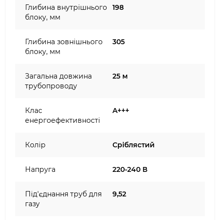
Глибина внутрішнього
198
блоку, мм
Глибина зовнішнього
305
блоку, мм
Загальна довжина
25 м
трубопроводу
Клас
A+++
енергоефективності
Колір
Сріблястий
Напруга
220-240 В
Під'єднання труб для
9,52
газу