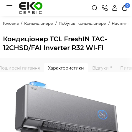
0
Головна
Кондиціонери
Побутові кондиціонери
Настінні
Кондиціонер TCL FreshIN TAC-
12CHSD/FAI Inverter R32 WI-FI
0
Поширені питання
Характеристики
Відгуки
Питан