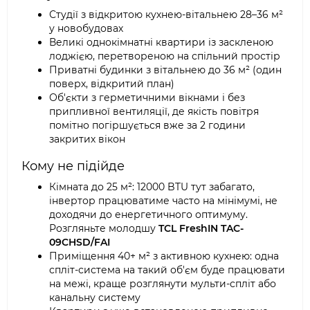
Студії з відкритою кухнею-вітальнею 28–36 м²
у новобудовах
Великі однокімнатні квартири із заскленою
лоджією, перетвореною на спільний простір
Приватні будинки з вітальнею до 36 м² (один
поверх, відкритий план)
Об'єкти з герметичними вікнами і без
припливної вентиляції, де якість повітря
помітно погіршується вже за 2 години
закритих вікон
Кому не підійде
Кімната до 25 м²: 12000 BTU тут забагато,
інвертор працюватиме часто на мінімумі, не
доходячи до енергетичного оптимуму.
Розгляньте молодшу
TCL FreshIN TAC-
09CHSD/FAI
Приміщення 40+ м² з активною кухнею: одна
спліт-система на такий об'єм буде працювати
на межі, краще розглянути мульти-спліт або
канальну систему