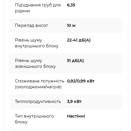
Під'єднання труб для
6,35
рідини
Перепад висот
10 м
Рівень шуму
22-41 дБ(А)
внутрішнього блоку
Рівень шуму
51 дБ(А)
зовнішнього блоку
Споживана потужність
0,92/0,99 кВт
(охолодження/нагрів)
Теплопродуктивність
3,9 кВт
Тип внутрішнього
Настінні
блоку