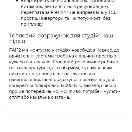
Квартири з уже встановленою припливно-
витяжною вентиляцією з рекуперацією:
переплата за FreshIN+ не виправдана, у TCL є
простіші інвертори тієї ж потужності без
припливу
Тепловий розрахунок для студій: наш
підхід
FAI 12 ми монтуємо у студіях новобудов Черкас, де
однієї спліт-системи треба на спільний простір з
кухнею і вітальнею. Тепловий розрахунок робимо
не за квадратурою, а за об'ємом, з урахуванням
висоти стелі, площі скління і кухонного
навантаження. Іноді розрахунок показує, що для
конкретної планіровки 12000 BTU замало, і чесно
про це попереджаємо: можливо, потрібен мульти-
спліт або канальна система.