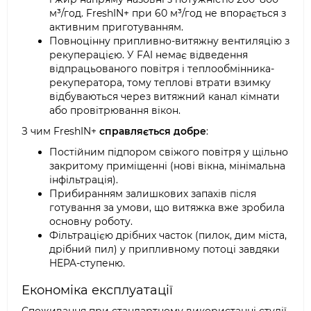
м³/год. FreshIN+ при 60 м³/год не впорається з
активним приготуванням.
Повноцінну припливно-витяжну вентиляцію з
рекуперацією. У FAI немає відведення
відпрацьованого повітря і теплообмінника-
рекуператора, тому теплові втрати взимку
відбуваються через витяжний канал кімнати
або провітрювання вікон.
З чим FreshIN+
справляється добре
:
Постійним підпором свіжого повітря у щільно
закритому приміщенні (нові вікна, мінімальна
інфільтрація).
Прибиранням залишкових запахів після
готування за умови, що витяжка вже зробила
основну роботу.
Фільтрацією дрібних часток (пилок, дим міста,
дрібний пил) у припливному потоці завдяки
HEPA-ступеню.
Економіка експлуатації