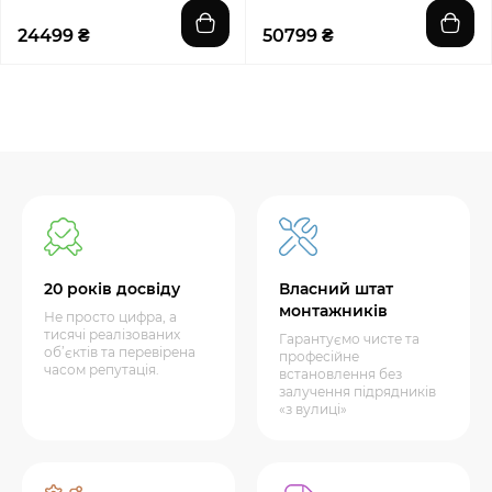
24499 ₴
50799 ₴
20 років досвіду
Власний штат
монтажників
Не просто цифра, а
тисячі реалізованих
Гарантуємо чисте та
об’єктів та перевірена
професійне
часом репутація.
встановлення без
залучення підрядників
«з вулиці»