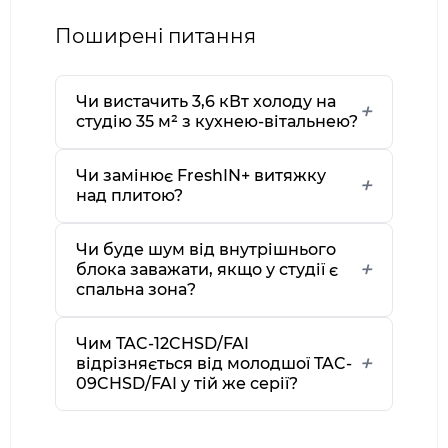
Поширені питання
Чи вистачить 3,6 кВт холоду на
студію 35 м² з кухнею-вітальнею?
Чи замінює FreshIN+ витяжку
над плитою?
Чи буде шум від внутрішнього
блока заважати, якщо у студії є
спальна зона?
Чим TAC-12CHSD/FAI
відрізняється від молодшої TAC-
09CHSD/FAI у тій же серії?