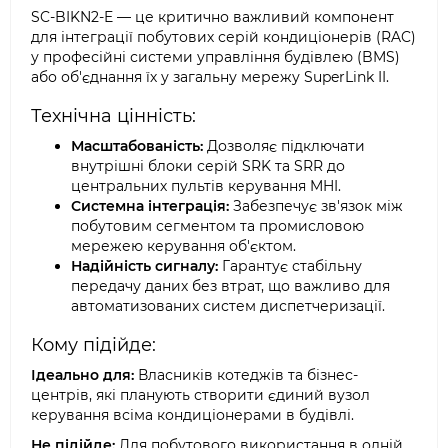
SC-BIKN2-E — це критично важливий компонент
для інтеграції побутових серій кондиціонерів (RAC)
у професійні системи управління будівлею (BMS)
або об'єднання їх у загальну мережу SuperLink II.
Технічна цінність:
Масштабованість:
Дозволяє підключати
внутрішні блоки серій SRK та SRR до
центральних пультів керування MHI.
Системна інтеграція:
Забезпечує зв'язок між
побутовим сегментом та промисловою
мережею керування об'єктом.
Надійність сигналу:
Гарантує стабільну
передачу даних без втрат, що важливо для
автоматизованих систем диспетчеризації.
Кому підійде:
Ідеально для:
Власників котеджів та бізнес-
центрів, які планують створити єдиний вузол
керування всіма кондиціонерами в будівлі.
Не підійде:
Для побутового використання в одній