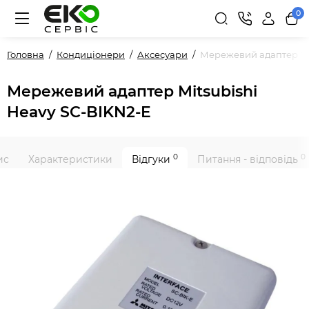
0
Головна
Кондиціонери
Аксесуари
Мережевий адаптер Mit
Мережевий адаптер Mitsubishi
Heavy SC-BIKN2-E
0
0
ис
Характеристики
Відгуки
Питання - відповідь