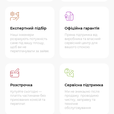
Експертний підбір
Офіційна гарантія
Наші інженери
Пряма підтримка від
розрахують потужність
виробника та власний
саме під вашу площу,
сервісний центр для
щоб ви не
вашого спокою.
переплачували за зайве.
Розстрочка
Сервісна підтримка
Купуйте сьогодні —
Ми не зникаємо після
платіть частинами без
продажу: проводимо
прихованих комісій та
чистку, заправку та
переплат.
технічне
обслуговування