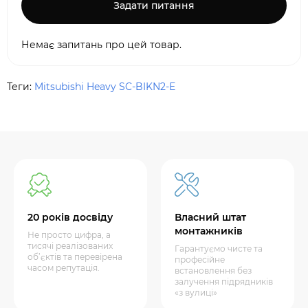
Задати питання
Немає запитань про цей товар.
Теги:
Mitsubishi Heavy SC-BIKN2-E
20 років досвіду
Власний штат
монтажників
Не просто цифра, а
тисячі реалізованих
Гарантуємо чисте та
об’єктів та перевірена
професійне
часом репутація.
встановлення без
залучення підрядників
«з вулиці»