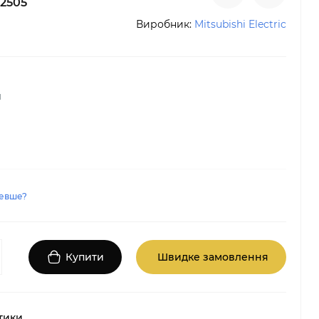
2505
Виробник:
Mitsubishi Electric
й
евше?
Купити
Швидке замовлення
тики