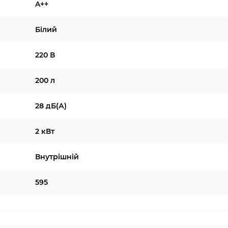
A++
Білий
220 В
200 л
28 дБ(А)
2 кВт
Внутрішній
595