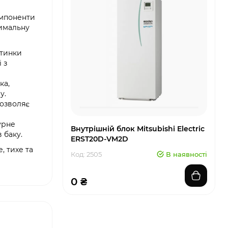
компоненти
симальну
стинки
 з
ка,
у.
дозволяє
урне
Внутрішній блок Mitsubishi Electric
 баку.
ERST20D-VM2D
, тихе та
Код: 2505
В наявності
0 ₴