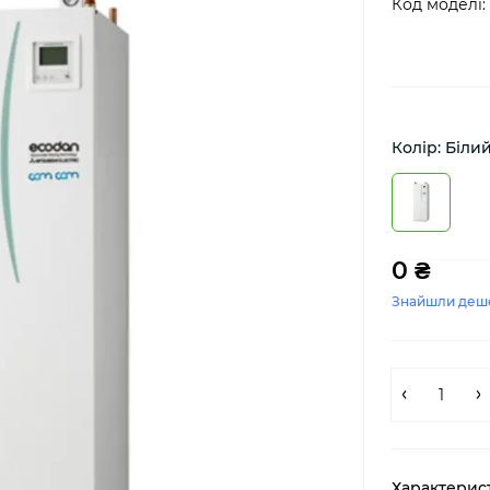
Код моделі:
Колір: Біли
0 ₴
Знайшли деш
Характерис