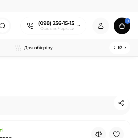
0
(098) 256-15-15
Офіс в м. Черкаси
Для обігріву
1/2
ті