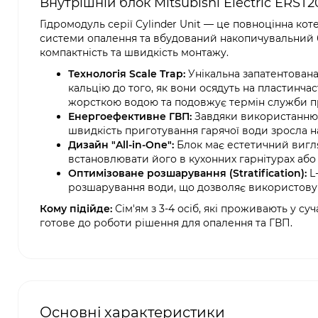
Внутрішній блок Mitsubishi Electric ERS
Гідромодуль серії Cylinder Unit — це повноцінна кот
системи опалення та вбудований накопичувальний б
компактність та швидкість монтажу.
Технологія Scale Trap:
Унікальна запатентована
кальцію до того, як вони осядуть на пластинч
жорсткою водою та подовжує термін служби п
Енергоефективне ГВП:
Завдяки використанню 
швидкість приготування гарячої води зросла на
Дизайн "All-in-One":
Блок має естетичний вигля
встановлювати його в кухонних гарнітурах або
Оптимізоване розшарування (Stratification):
L-
розшарування води, що дозволяє використовува
Кому підійде:
Сім'ям з 3-4 осіб, які проживають у су
готове до роботи рішення для опалення та ГВП.
Основні характеристики