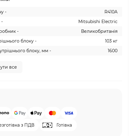
у -
R410A
 -
Mitsubishi Electric
робник -
Великобританія
рішнього блоку -
103 кг
утрішнього блоку, мм -
1600
ути все
езготівка з ПДВ
Готівка