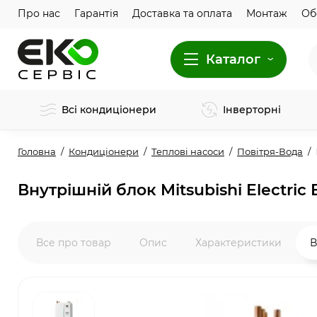
Про нас
Гарантія
Доставка та оплата
Монтаж
Об
Каталог
Всі кондиціонери
Інверторні
Головна
Кондиціонери
Теплові насоси
Повітря-Вода
Внутрішній блок Mitsubishi Electri
Все про товар
Опис
Характеристики
В