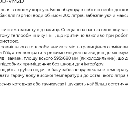
T20D-VM2D
ельня в одному корпусі. Блок об'єднує в собі всі необхідні 
ак для гарячої води об'ємом 200 літрів, забезпечуючи мак
 система захисту від накипу. Спеціальна пастка вловлює ча
астому теплообміннику ГВП, що критично важливо при роботі
ристрою.
зовнішнього теплообмінника замість традиційного змійови
 17%, а тепловтрати в режимі очікування зведені до мінімум
д і займає площу всього 595х680 мм (як холодильник), що 
 підсобних приміщеннях без шкоди для інтер'єру.
подібна трубка подачі в баку забезпечує ідеальне температ
ти гарячу воду високої температури до останнього літра в
часних котеджах або таунхаусах і шукають найбільш естетичне