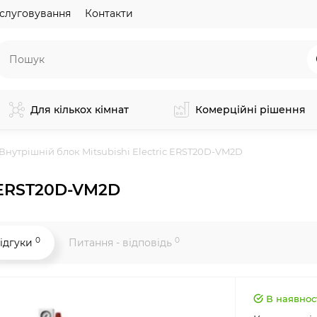
слуговування
Контакти
Для кількох кімнат
Комерційні рішення
Внутрішній блок Mitsubishi Electric ERST20D-VM2D
c ERST20D-VM2D
0
0
ідгуки
Питання - відповідь
В наявнос