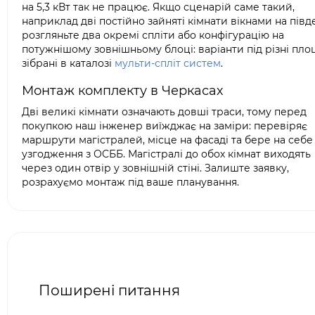
на 5,3 кВт так не працює. Якщо сценарій саме такий,
наприклад дві постійно зайняті кімнати вікнами на півд
розгляньте два окремі спліти або конфігурацію на
потужнішому зовнішньому блоці: варіанти під різні пло
зібрані в каталозі
мульти-спліт систем
.
Монтаж комплекту в Черкасах
Дві великі кімнати означають довші траси, тому перед
покупкою наш інженер виїжджає на заміри: перевіряє
маршрути магістралей, місце на фасаді та бере на себе
узгодження з ОСББ. Магістралі до обох кімнат виходять
через один отвір у зовнішній стіні. Залиште заявку,
розрахуємо монтаж під ваше планування.
Поширені питання