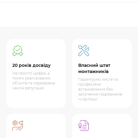
20 років досвіду
Власний штат
монтажників
Не просто цифра, а
тисячі реалізованих
Гарантуємо чисте та
об’єктів та перевірена
професійне
часом репутація.
встановлення без
залучення підрядників
«з вулиці»