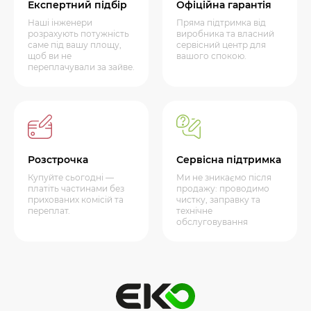
Експертний підбір
Офіційна гарантія
Наші інженери
Пряма підтримка від
розрахують потужність
виробника та власний
саме під вашу площу,
сервісний центр для
щоб ви не
вашого спокою.
переплачували за зайве.
Розстрочка
Сервісна підтримка
Купуйте сьогодні —
Ми не зникаємо після
платіть частинами без
продажу: проводимо
прихованих комісій та
чистку, заправку та
переплат.
технічне
обслуговування