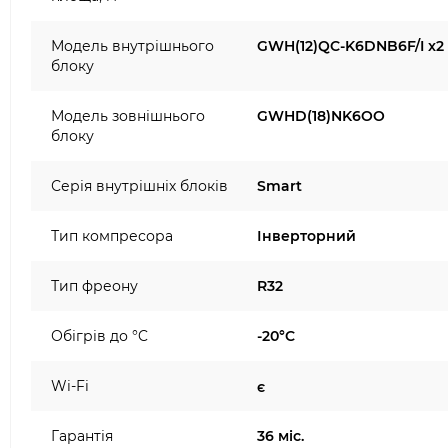
Модель внутрішнього
GWH(12)QC-K6DNB6F/I x2
блоку
Модель зовнішнього
GWHD(18)NK6OO
блоку
Серія внутрішніх блоків
Smart
Тип компресора
Інверторний
Тип фреону
R32
Обігрів до °C
-20°C
Wi-Fi
є
Гарантія
36 міс.