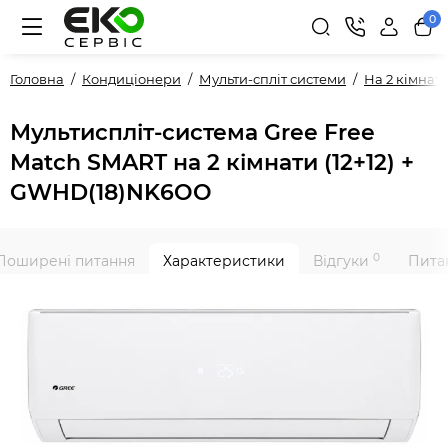
0
Головна
Кондиціонери
Мульти-спліт системи
На 2 кімнат
Мультиспліт-система Gree Free
Match SMART на 2 кімнати (12+12) +
GWHD(18)NK6OO
0
Поширені питання
Характеристики
Відгуки
Питан