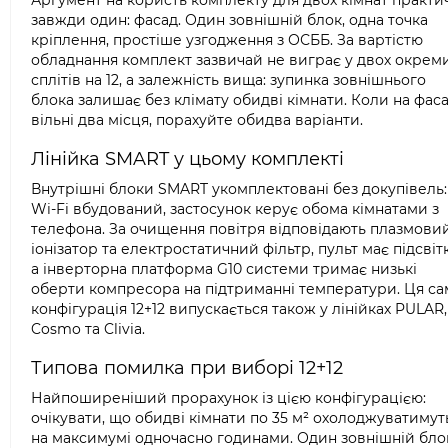
Аргумент на користь комплекту для двох кімнат практи
завжди один: фасад. Один зовнішній блок, одна точка
кріплення, простіше узгодження з ОСББ. За вартістю
обладнання комплект зазвичай не виграє у двох окрем
сплітів на 12, а залежність вища: зупинка зовнішнього
блока залишає без клімату обидві кімнати. Коли на фаса
вільні два місця, порахуйте обидва варіанти.
Лінійка SMART у цьому комплекті
Внутрішні блоки SMART укомплектовані без докупівель:
Wi-Fi вбудований, застосунок керує обома кімнатами з
телефона. За очищення повітря відповідають плазмови
іонізатор та електростатичний фільтр, пульт має підсвітк
а інверторна платформа G10 системи тримає низькі
оберти компресора на підтриманні температури. Ця са
конфігурація 12+12 випускається також у лінійках PULAR,
Cosmo та Clivia.
Типова помилка при виборі 12+12
Найпоширеніший прорахунок із цією конфігурацією:
очікувати, що обидві кімнати по 35 м² охолоджуватимут
на максимумі одночасно годинами. Один зовнішній бло