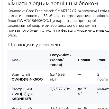
кімнати з одним зовнішнім блоком
Комплект Gree Free Match SMART 12+12 охолоджує і гріє 
кімнати площею до 35 м² кожна через єдиний зовнішні
блок GWHD(18)NK6OO. Це варіант для просторої
двокімнатної квартири або двох основних кімнат
приватного будинку, коли на фасаді є місце лише під о
блок.
Що входить у комплект
Потужність
Блок
(холод/
Площа
Роль
тепло)
Зовнішній
5,3 / 5,65
—
2
GWHD(18)NK6OO
кВт
порти
Внутрішній
3,5 / 3,7 кВт
до 35
кімнат
GWH(12)QC-
м²
1
K6DNB6F/I
Внутрішній
3,5 / 3,7 кВт
до 35
кімнат