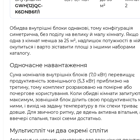
GWH(12)QC-
м²
2
K6DNB6F/I
Обидва внутрішні блоки однакові, тому конфігурація
симетрична, без поділу на велику й малу кімнату. Якщо
одна з кімнат менша за 25 м², надлишок потужності в ні
окупиться і варто зіставити площі з іншими наборами
каталогу.
Одночасне навантаження
Сума номіналів внутрішніх блоків (7,0 кВт) перевищує
продуктивність зовнішнього (5,3 кВт) приблизно на
третину, тому комплект розраховано на помірне або
почергове користування. Коли обидві кімнати запитую
максимум, зовнішній блок ділить свою продуктивність 
ними, і вихід на задану температуру в пік спеки триває
довше. Для звичного ритму, де вдень активна вітальня, 
ввечері спальня, такої схеми достатньо.
Мультиспліт чи два окремі спліти