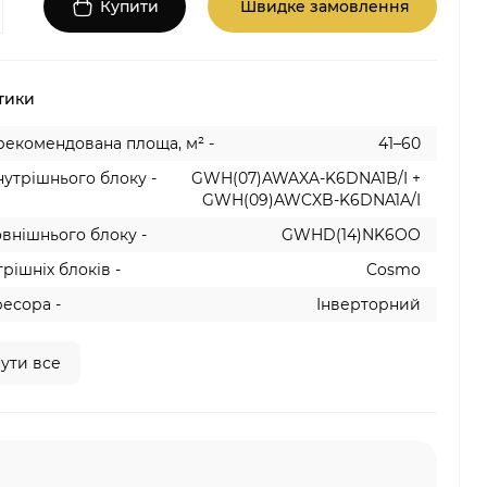
Купити
Швидке замовлення
тики
рекомендована площа, м² -
41–60
утрішнього блоку -
GWH(07)AWAXA-K6DNA1B/I +
GWH(09)AWCXB-K6DNA1A/I
внішнього блоку -
GWHD(14)NK6OO
рішніх блоків -
Cosmo
есора -
Інверторний
ути все