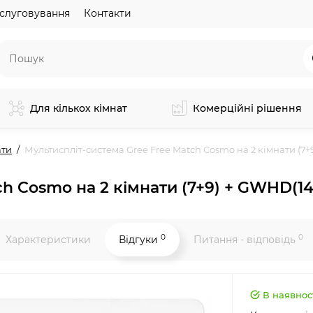
слуговування
Контакти
Для кількох кімнат
Комерційні рішення
ати
Мультиспліт-система Gree Free Match Cosmo на 2 кімнати (
ch Cosmo на 2 кімнати (7+9) + GWHD(
0
0
Характеристики
Відгуки
Питання - відповідь
В наявнос