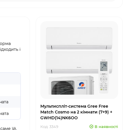
форма
ідходить і
ната
Мультиспліт-система Gree Free
Match Cosmo на 2 кімнати (7+9) +
ната
GWHD(14)NK6OO
Код: 3349
В наявності
саме їй.