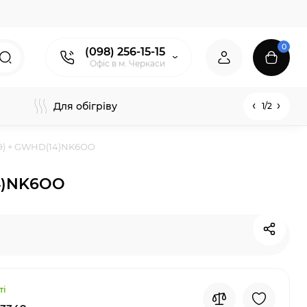
0
(098) 256-15-15
Офіс в м. Черкаси
Для обігріву
1/2
7+9) + GWHD(14)NK6OO
14)NK6OO
ті