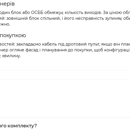
онерів
 один блок або ОСББ обмежує кількість виходів. За ціною о
: зовнішній блок спільний, і його несправність зупиняє об
ежно.
 покупкою
остей: закладаємо кабель під дротовий пульт, якщо він план
енер огляне фасад і планування до покупки, щоб конфігураці
є хвилину.
ього комплекту?