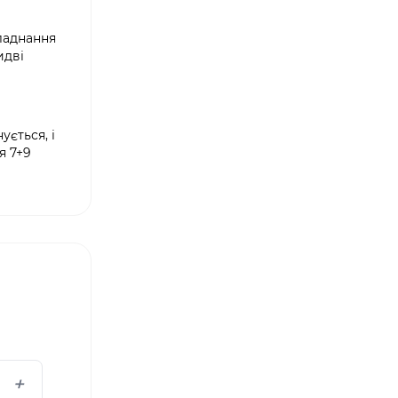
бладнання
идві
ується, і
я 7+9