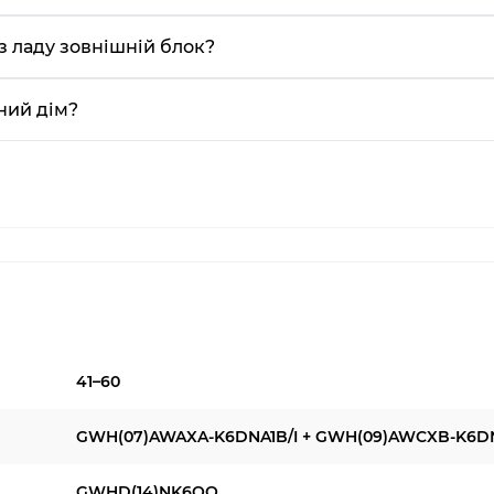
з ладу зовнішній блок?
ний дім?
41–60
GWH(07)AWAXA-K6DNA1B/I + GWH(09)AWCXB-K6DN
GWHD(14)NK6OO