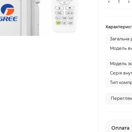
Характерис
Загальна 
Модель вн
Модель зо
Серія внут
Тип компр
Переглян
Оплата