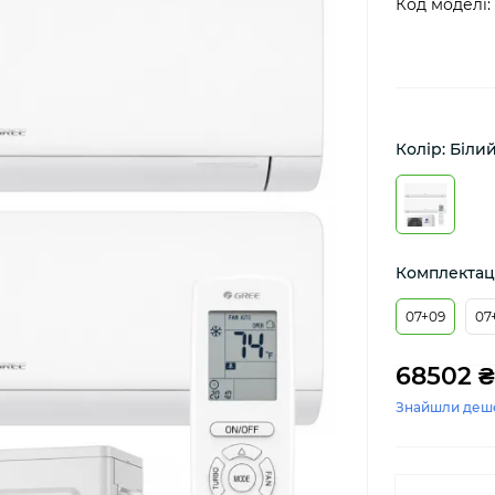
Код моделі:
Колір: Біли
Комплектаці
07+09
07
68502 ₴
Знайшли деш