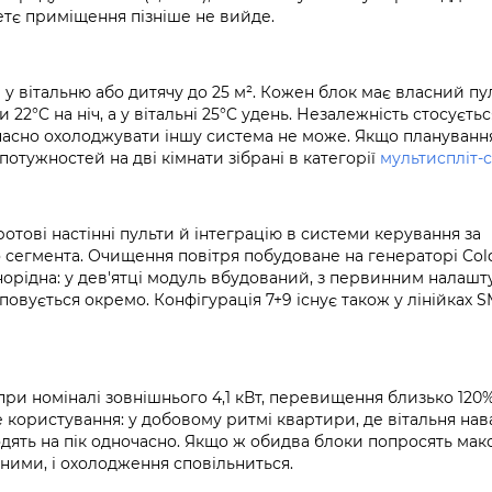
етє приміщення пізніше не вийде.
а у вітальню або дитячу до 25 м². Кожен блок має власний пул
22°C на ніч, а у вітальні 25°C удень. Незалежність стосуєтьс
очасно охолоджувати іншу система не може. Якщо планування
потужностей на дві кімнати зібрані в категорії
мультиспліт-
отові настінні пульти й інтеграцію в системи керування за
 сегмента. Очищення повітря побудоване на генераторі Col
днорідна: у дев'ятці модуль вбудований, з первинним налаш
уповується окремо. Конфігурація 7+9 існує також у лінійках S
при номіналі зовнішнього 4,1 кВт, перевищення близько 120%
 користування: у добовому ритмі квартири, де вітальня на
иходять на пік одночасно. Якщо ж обидва блоки попросять ма
 ними, і охолодження сповільниться.