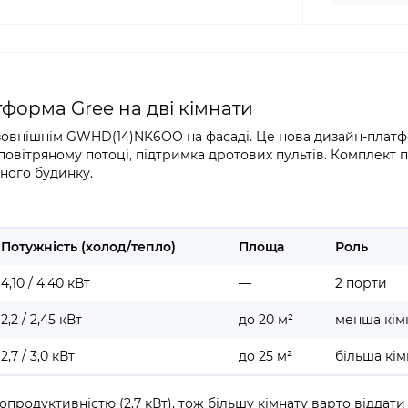
тформа Gree на дві кімнати
м зовнішнім GWHD(14)NK6OO на фасаді. Це нова дизайн-плат
 повітряному потоці, підтримка дротових пультів. Комплект п
тного будинку.
Потужність (холод/тепло)
Площа
Роль
4,10 / 4,40 кВт
—
2 порти
2,2 / 2,45 кВт
до 20 м²
менша кім
2,7 / 3,0 кВт
до 25 м²
більша кім
опродуктивністю (2,7 кВт), тож більшу кімнату варто віддати 