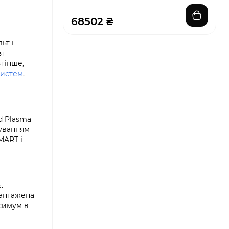
68502 ₴
ьт і
я
 інше,
систем
.
d Plasma
туванням
MART і
.
вантажена
ксимум в