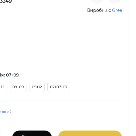
3349
Виробник:
Gree
й
я: 07+09
+12
09+09
09+12
07+07+07
евше?