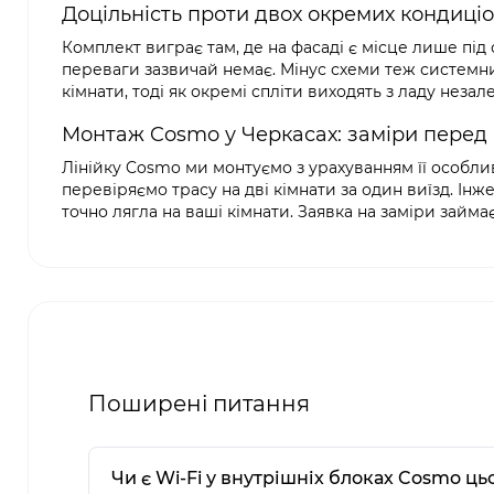
Доцільність проти двох окремих кондиці
Комплект виграє там, де на фасаді є місце лише під
переваги зазвичай немає. Мінус схеми теж системний
кімнати, тоді як окремі спліти виходять з ладу незал
Монтаж Cosmo у Черкасах: заміри перед
Лінійку Cosmo ми монтуємо з урахуванням її особлив
перевіряємо трасу на дві кімнати за один виїзд. Інж
точно лягла на ваші кімнати. Заявка на заміри займа
Поширені питання
Чи є Wi-Fi у внутрішніх блоках Cosmo ц