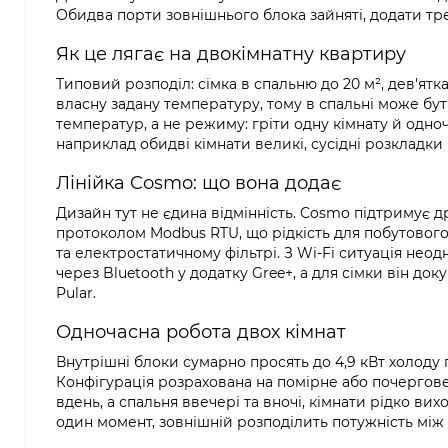
Обидва порти зовнішнього блока зайняті, додати тр
Як це лягає на двокімнатну квартиру
Типовий розподіл: сімка в спальню до 20 м², дев'ятк
власну задану температуру, тому в спальні може бути 
температур, а не режиму: гріти одну кімнату й одн
наприклад обидві кімнати великі, сусідні розкладки 
Лінійка Cosmo: що вона додає
Дизайн тут не єдина відмінність. Cosmo підтримує др
протоколом Modbus RTU, що рідкість для побутового
та електростатичному фільтрі. З Wi-Fi ситуація нео
через Bluetooth у додатку Gree+, а для сімки він док
Pular.
Одночасна робота двох кімнат
Внутрішні блоки сумарно просять до 4,9 кВт холоду 
Конфігурація розрахована на помірне або почергове
вдень, а спальня ввечері та вночі, кімнати рідко в
один момент, зовнішній розподілить потужність між