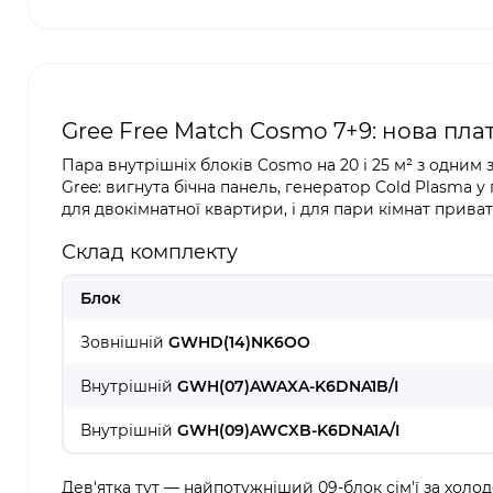
Gree Free Match Cosmo 7+9: нова пла
Пара внутрішніх блоків Cosmo на 20 і 25 м² з одни
Gree: вигнута бічна панель, генератор Cold Plasma у
для двокімнатної квартири, і для пари кімнат прива
Склад комплекту
Блок
Зовнішній
GWHD(14)NK6OO
Внутрішній
GWH(07)AWAXA-K6DNA1B/I
Внутрішній
GWH(09)AWCXB-K6DNA1A/I
Дев'ятка тут — найпотужніший 09-блок сім'ї за холод