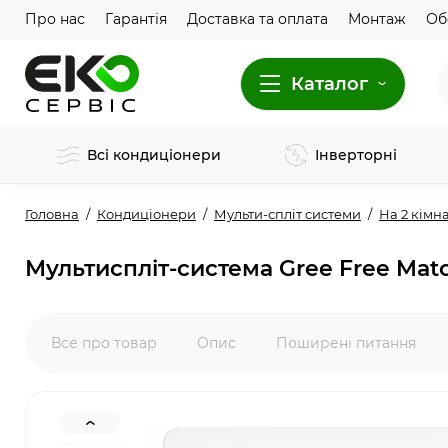
Про нас
Гарантія
Доставка та оплата
Монтаж
Об
Каталог
Всі кондиціонери
Інверторні
Головна
Кондиціонери
Мульти-спліт системи
На 2 кімн
Мультиспліт-система Gree Free Mat
Все про товар
Опис
Поширені питання