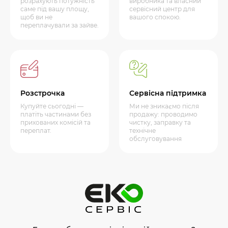
розрахують потужність
виробника та власний
саме під вашу площу,
сервісний центр для
щоб ви не
вашого спокою.
переплачували за зайве.
Розстрочка
Сервісна підтримка
Купуйте сьогодні —
Ми не зникаємо після
платіть частинами без
продажу: проводимо
прихованих комісій та
чистку, заправку та
переплат.
технічне
обслуговування