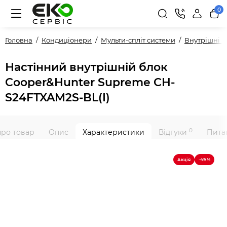
0
Головна
Кондиціонери
Мульти-спліт системи
Внутрішні 
Настінний внутрішній блок
Cooper&Hunter Supreme CH-
S24FTXAM2S-BL(I)
0
про товар
Опис
Характеристики
Відгуки
Питан
Акція
-49 %