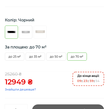
Колір: Чорний
За площею: до 70 м²
до 25 м²
до 35 м²
до 50 м²
до 70 м²
25260 ₴
До кінця акції:
12949 ₴
0
9
2
3
5
9
5
4
Знайшли дешевше?