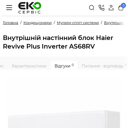
0
Головна
Кондиціонери
Мульти-спліт системи
Внутрішні 
Внутрішній настінний блок Haier
Revive Plus Inverter AS68RV
0
0
ис
Характеристики
Відгуки
Питання - відповідь