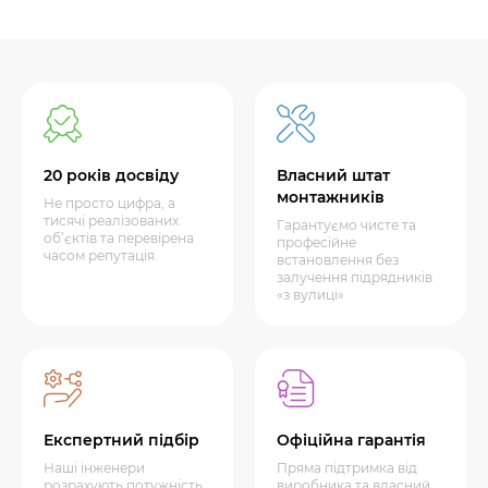
20 років досвіду
Власний штат
монтажників
Не просто цифра, а
тисячі реалізованих
Гарантуємо чисте та
об’єктів та перевірена
професійне
часом репутація.
встановлення без
залучення підрядників
«з вулиці»
Експертний підбір
Офіційна гарантія
Наші інженери
Пряма підтримка від
розрахують потужність
виробника та власний