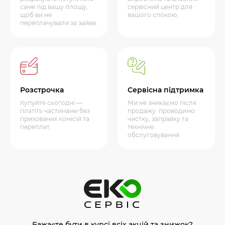
саме під вашу площу,
сервісний центр для
щоб ви не
вашого спокою.
переплачували за зайве.
Розстрочка
Сервісна підтримка
Купуйте сьогодні —
Ми не зникаємо після
платіть частинами без
продажу: проводимо
прихованих комісій та
чистку, заправку та
переплат.
технічне
обслуговування
Бажаєте бути в курсі всіх акцій та знижок?