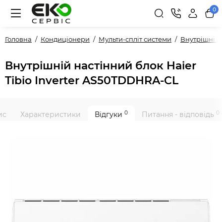
0
Головна
Кондиціонери
Мульти-спліт системи
Внутрішні 
Внутрішній настінний блок Haier
Tibio Inverter AS50TDDHRA-CL
0
0
ис
Характеристики
Відгуки
Питання - відповідь