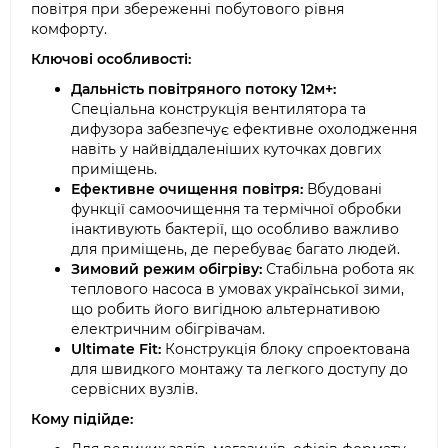
повітря при збереженні побутового рівня
комфорту.
Ключові особливості:
Дальність повітряного потоку 12м+:
Спеціальна конструкція вентилятора та
дифузора забезпечує ефективне охолодження
навіть у найвіддаленіших куточках довгих
приміщень.
Ефективне очищення повітря:
Вбудовані
функції самоочищення та термічної обробки
інактивують бактерії, що особливо важливо
для приміщень, де перебуває багато людей.
Зимовий режим обігріву:
Стабільна робота як
теплового насоса в умовах української зими,
що робить його вигідною альтернативою
електричним обігрівачам.
Ultimate Fit:
Конструкція блоку спроектована
для швидкого монтажу та легкого доступу до
сервісних вузлів.
Кому підійде: