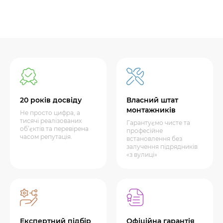
20 років досвіду
Власний штат
монтажників
Не просто цифра, а
тисячі реалізованих
Гарантуємо чисте та
об’єктів та перевірена
професійне
часом репутація.
встановлення без
залучення підрядників
«з вулиці»
Експертний підбір
Офіційна гарантія