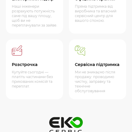
Наші інженери
Пряма підтримка від
розрахують потужність
виробника та власний
саме під вашу площу,
сервісний центр для
щоб ви не
вашого спокою.
переплачували за зайве.
Розстрочка
Сервісна підтримка
Купуйте сьогодні —
Ми не зникаємо після
платіть частинами без
продажу: проводимо
прихованих комісій та
чистку, заправку та
переплат.
технічне
обслуговування