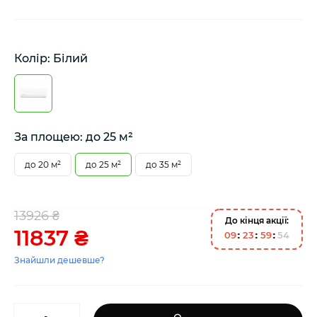
Колір: Білий
За площею: до 25 м²
до 20 м²
до 25 м²
до 35 м²
13926 ₴
До кінця акції:
11837 ₴
0
9
2
3
5
9
5
4
Знайшли дешевше?