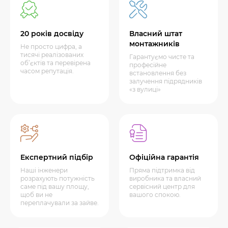
20 років досвіду
Власний штат
монтажників
Не просто цифра, а
тисячі реалізованих
Гарантуємо чисте та
об’єктів та перевірена
професійне
часом репутація.
встановлення без
залучення підрядників
«з вулиці»
Експертний підбір
Офіційна гарантія
Наші інженери
Пряма підтримка від
розрахують потужність
виробника та власний
саме під вашу площу,
сервісний центр для
щоб ви не
вашого спокою.
переплачували за зайве.