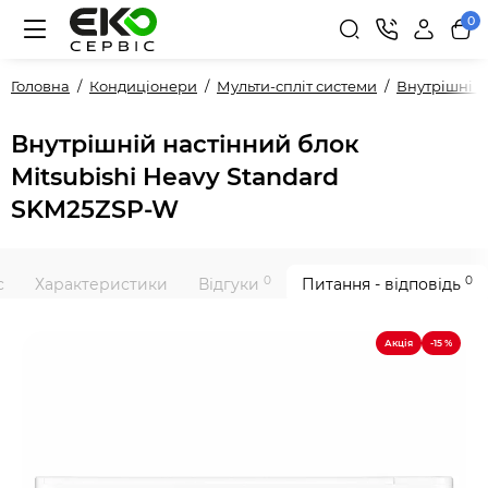
0
Головна
Кондиціонери
Мульти-спліт системи
Внутрішні 
Внутрішній настінний блок
Mitsubishi Heavy Standard
SKM25ZSP-W
0
0
с
Характеристики
Відгуки
Питання - відповідь
Акція
-15 %