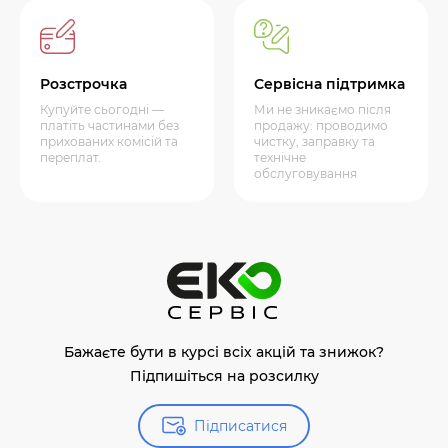
Розстрочка
Сервісна підтримка
Купуйте сьогодні —
Ми не зникаємо після
платіть частинами без
продажу: проводимо
прихованих комісій та
чистку, заправку та
переплат.
технічне
обслуговування
Бажаєте бути в курсі всіх акцій та знижок?
Підпишіться на розсилку
Підписатися