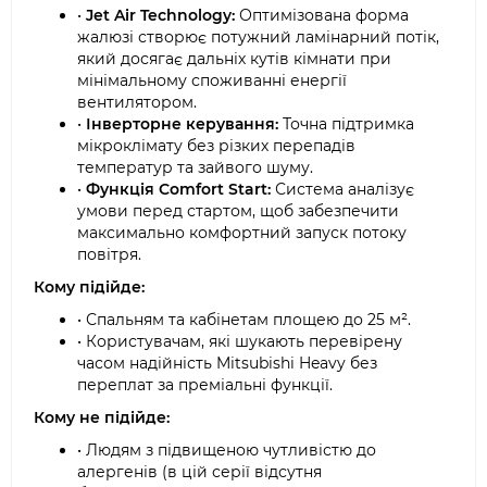
•
Jet Air Technology:
Оптимізована форма
жалюзі створює потужний ламінарний потік,
який досягає дальніх кутів кімнати при
мінімальному споживанні енергії
вентилятором.
•
Інверторне керування:
Точна підтримка
мікроклімату без різких перепадів
температур та зайвого шуму.
•
Функція Comfort Start:
Система аналізує
умови перед стартом, щоб забезпечити
максимально комфортний запуск потоку
повітря.
Кому підійде:
• Спальням та кабінетам площею до 25 м².
• Користувачам, які шукають перевірену
часом надійність Mitsubishi Heavy без
переплат за преміальні функції.
Кому не підійде:
• Людям з підвищеною чутливістю до
алергенів (в цій серії відсутня