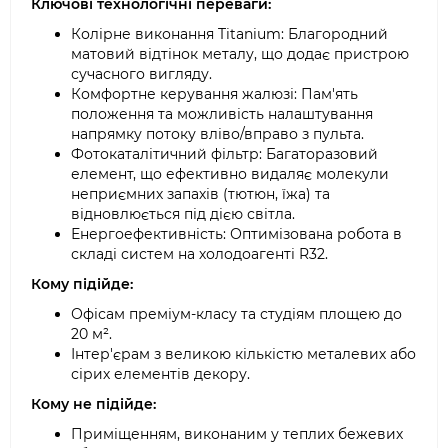
Ключові технологічні переваги:
Колірне виконання Titanium: Благородний
матовий відтінок металу, що додає пристрою
сучасного вигляду.
Комфортне керування жалюзі: Пам'ять
положення та можливість налаштування
напрямку потоку вліво/вправо з пульта.
Фотокаталітичний фільтр: Багаторазовий
елемент, що ефективно видаляє молекули
неприємних запахів (тютюн, їжа) та
відновлюється під дією світла.
Енергоефективність: Оптимізована робота в
складі систем на холодоагенті R32.
Кому підійде:
Офісам преміум-класу та студіям площею до
20 м².
Інтер'єрам з великою кількістю металевих або
сірих елементів декору.
Кому не підійде:
Приміщенням, виконаним у теплих бежевих