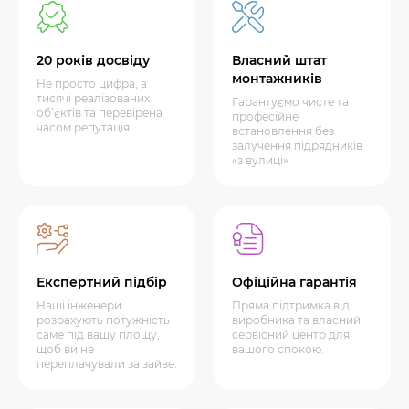
20 років досвіду
Власний штат
монтажників
Не просто цифра, а
тисячі реалізованих
Гарантуємо чисте та
об’єктів та перевірена
професійне
часом репутація.
встановлення без
залучення підрядників
«з вулиці»
Експертний підбір
Офіційна гарантія
Наші інженери
Пряма підтримка від
розрахують потужність
виробника та власний
саме під вашу площу,
сервісний центр для
щоб ви не
вашого спокою.
переплачували за зайве.