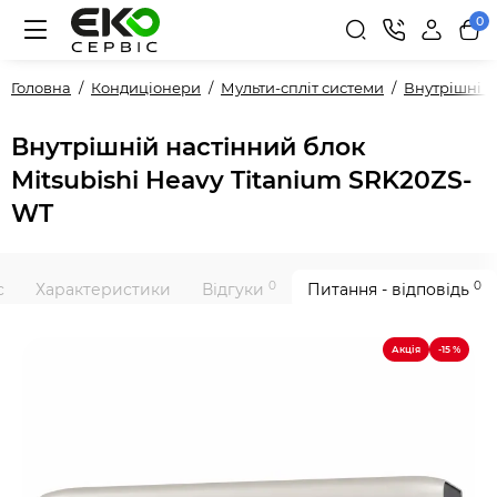
0
Головна
Кондиціонери
Мульти-спліт системи
Внутрішні 
Внутрішній настінний блок
Mitsubishi Heavy Titanium SRK20ZS-
WT
0
0
с
Характеристики
Відгуки
Питання - відповідь
Акція
-15 %