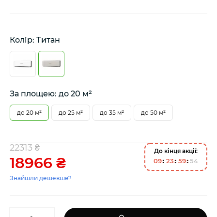
Колір: Титан
За площею: до 20 м²
до 20 м²
до 25 м²
до 35 м²
до 50 м²
22313 ₴
До кінця акції:
18966 ₴
0
9
2
3
5
9
5
4
Знайшли дешевше?