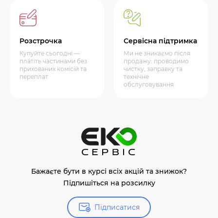
Розстрочка
Сервісна підтримка
Купуйте сьогодні —
Ми не зникаємо після
платіть частинами без
продажу: проводимо
прихованих комісій та
чистку, заправку та
переплат.
технічне
обслуговування
Бажаєте бути в курсі всіх акцій та знижок?
Підпишіться на розсилку
Підписатися