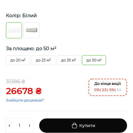
Колір: Білий
За площею: до 50 м²
до 20 м²
до 25 м²
до 35 м²
до 50 м²
31386 ₴
До кінця акції:
26678 ₴
0
9
2
3
5
9
5
4
Знайшли дешевше?
Купити