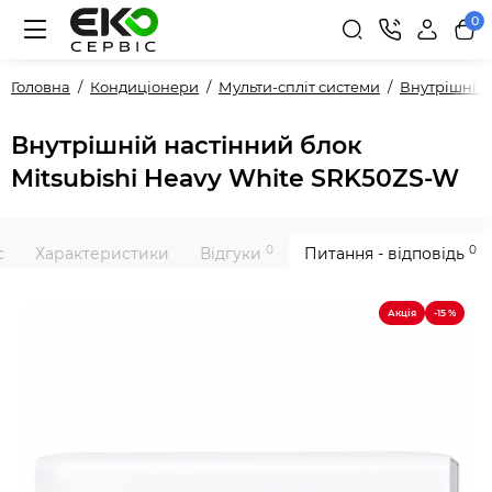
0
Головна
Кондиціонери
Мульти-спліт системи
Внутрішні 
Внутрішній настінний блок
Mitsubishi Heavy White SRK50ZS-W
0
0
с
Характеристики
Відгуки
Питання - відповідь
Акція
-15 %