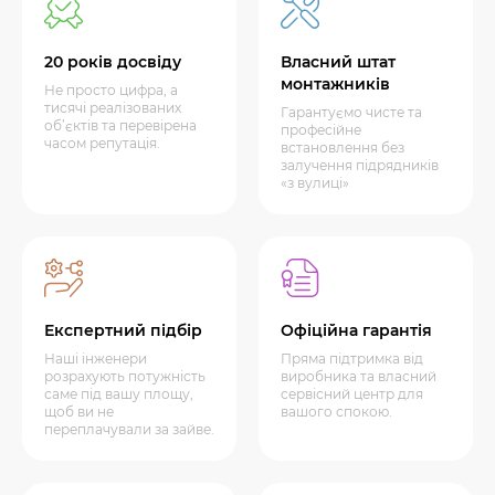
20 років досвіду
Власний штат
монтажників
Не просто цифра, а
тисячі реалізованих
Гарантуємо чисте та
об’єктів та перевірена
професійне
часом репутація.
встановлення без
залучення підрядників
«з вулиці»
Експертний підбір
Офіційна гарантія
Наші інженери
Пряма підтримка від
розрахують потужність
виробника та власний
саме під вашу площу,
сервісний центр для
щоб ви не
вашого спокою.
переплачували за зайве.