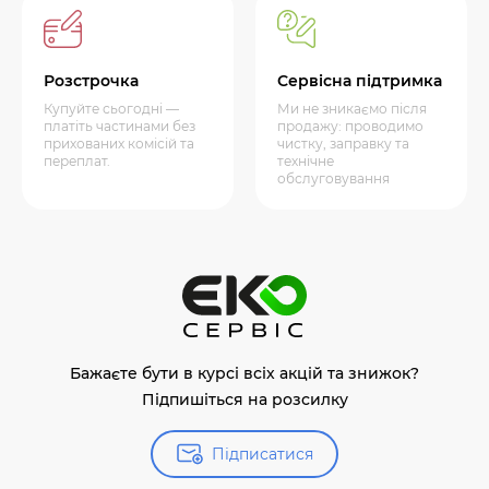
Розстрочка
Сервісна підтримка
Купуйте сьогодні —
Ми не зникаємо після
платіть частинами без
продажу: проводимо
прихованих комісій та
чистку, заправку та
переплат.
технічне
обслуговування
Бажаєте бути в курсі всіх акцій та знижок?
Підпишіться на розсилку
Підписатися