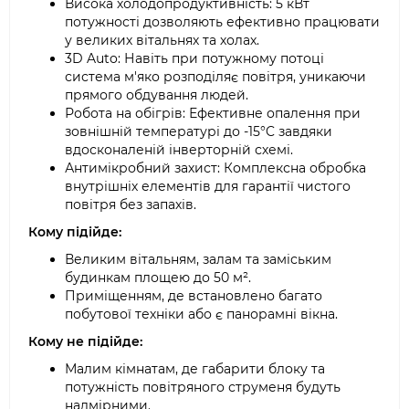
Висока холодопродуктивність: 5 кВт
потужності дозволяють ефективно працювати
у великих вітальнях та холах.
3D Auto: Навіть при потужному потоці
система м'яко розподіляє повітря, уникаючи
прямого обдування людей.
Робота на обігрів: Ефективне опалення при
зовнішній температурі до -15°C завдяки
вдосконаленій інверторній схемі.
Антимікробний захист: Комплексна обробка
внутрішніх елементів для гарантії чистого
повітря без запахів.
Кому підійде:
Великим вітальням, залам та заміським
будинкам площею до 50 м².
Приміщенням, де встановлено багато
побутової техніки або є панорамні вікна.
Кому не підійде:
Малим кімнатам, де габарити блоку та
потужність повітряного струменя будуть
надмірними.