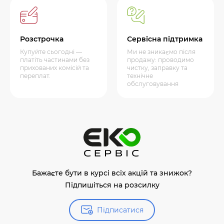
Розстрочка
Сервісна підтримка
Купуйте сьогодні —
Ми не зникаємо після
платіть частинами без
продажу: проводимо
прихованих комісій та
чистку, заправку та
переплат.
технічне
обслуговування
Бажаєте бути в курсі всіх акцій та знижок?
Підпишіться на розсилку
Підписатися