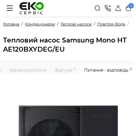
0
Головна
Кондиціонери
Теплові насоси
Повітря-Вода
Те
Тепловий насос Samsung Mono HT
AE120BXYDEG/EU
0
0
с
Характеристики
Відгуки
Питання - відповідь