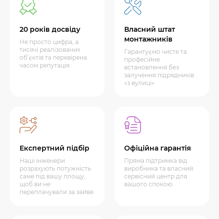
20 років досвіду
Власний штат
монтажників
Не просто цифра, а
тисячі реалізованих
Гарантуємо чисте та
об’єктів та перевірена
професійне
часом репутація.
встановлення без
залучення підрядників
«з вулиці»
Експертний підбір
Офіційна гарантія
Наші інженери
Пряма підтримка від
розрахують потужність
виробника та власний
саме під вашу площу,
сервісний центр для
щоб ви не
вашого спокою.
переплачували за зайве.