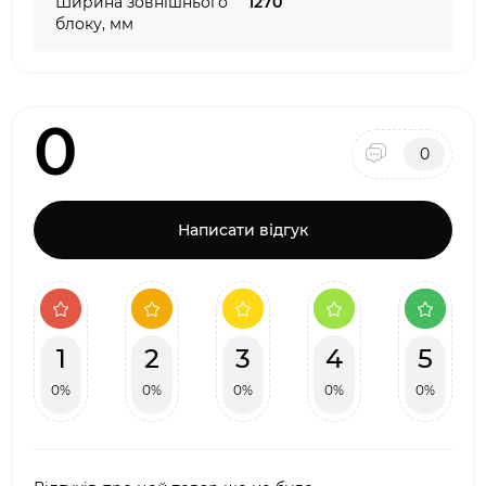
Ширина зовнішнього
1270
блоку, мм
0
0
Написати відгук
1
2
3
4
5
0%
0%
0%
0%
0%