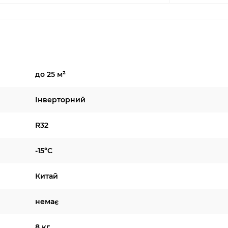
до 25 м²
Інверторний
R32
-15°C
Китай
немає
8 кг