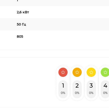
1
2,6 кВт
50 Гц
805
1
2
3
4
0%
0%
0%
0%