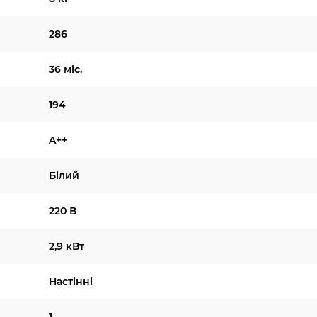
286
36 міс.
194
A++
Білий
220 В
2,9 кВт
Настінні