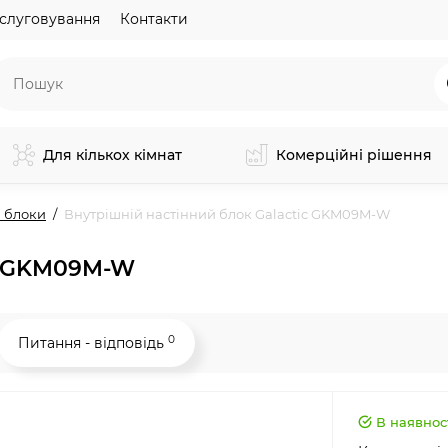
слуговування
Контакти
Для кількох кімнат
Комерційні рішення
 блоки
Внутрішній настінний блок Galactic GKM09M-W
ic GKM09M-W
0
Питання - відповідь
В наявнос