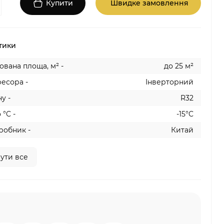
Купити
Швидке замовлення
тики
вана площа, м² -
до 25 м²
есора -
Інверторний
у -
R32
 °C -
-15°C
робник -
Китай
ути все