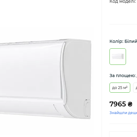
Код моделі:
Колір: Біли
За площею: 
до 25 м²
7965 ₴
Знайшли деш