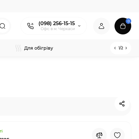
0
(098) 256-15-15
Офіс в м. Черкаси
Для обігріву
1/2
ті