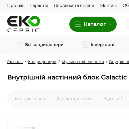
Про нас
Гарантія
Доставка та оплата
Монтаж
Об
Каталог
Всі кондиціонери
Інверторні
Головна
Кондиціонери
Мульти-спліт системи
Внутрішні
Внутрішній настінний блок Galact
0
Все про товар
Характеристики
Відгуки