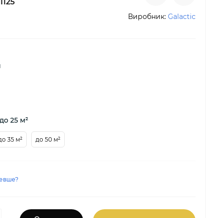
1125
Виробник:
Galactic
й
до 25 м²
до 35 м²
до 50 м²
евше?