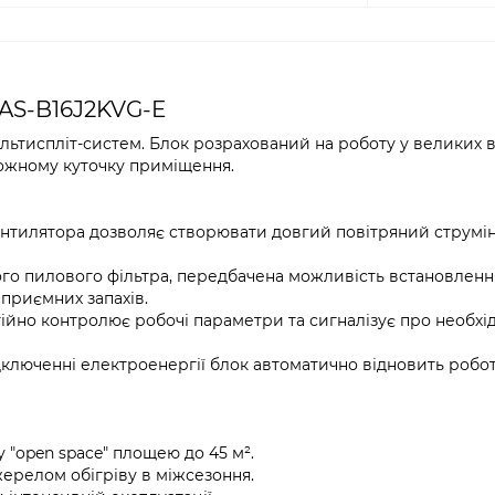
RAS-B16J2KVG-E
ультиспліт-систем. Блок розрахований на роботу у великих 
кожному куточку приміщення.
тилятора дозволяє створювати довгий повітряний струмін
го пилового фільтра, передбачена можливість встановлення
еприємних запахів.
ійно контролює робочі параметри та сигналізує про необхід
люченні електроенергії блок автоматично відновить роботу
у "open space" площею до 45 м².
ерелом обігріву в міжсезоння.