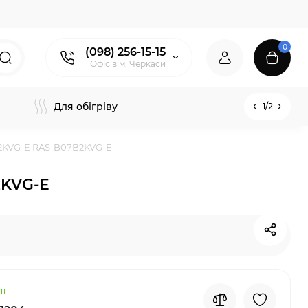
0
(098) 256-15-15
Офіс в м. Черкаси
Для обігріву
1/2
6J2KVG-E RAS-B07B2KVG-E
2KVG-E
ті