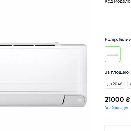
Код моделі:
Колір: Біли
За площею: 
до 20 м²
21000 ₴
Знайшли деш