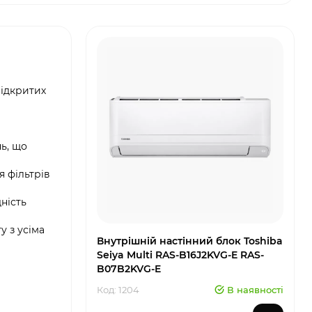
відкритих
ь, що
 фільтрів
ність
 з усіма
Внутрішній настінний блок Toshiba
Seiya Multi RAS-B16J2KVG-E RAS-
B07B2KVG-E
Код: 1204
В наявності