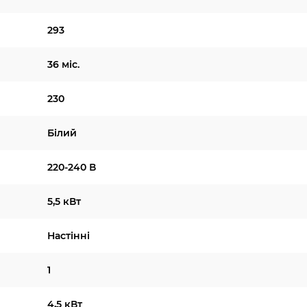
293
36 міс.
230
Білий
220-240 В
5,5 кВт
Настінні
1
4,5 кВт