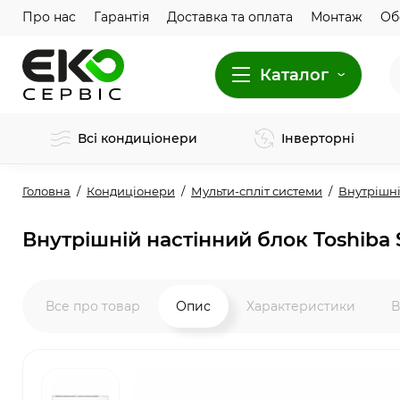
Про нас
Гарантія
Доставка та оплата
Монтаж
Об
Каталог
Всі кондиціонери
Інверторні
Головна
Кондиціонери
Мульти-спліт системи
Внутрішні
Внутрішній настінний блок Toshiba
Все про товар
Опис
Характеристики
В