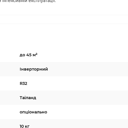
 інтенсивній експлуатації.
до 45 м²
Інверторний
R32
Таїланд
опціонально
10 кг