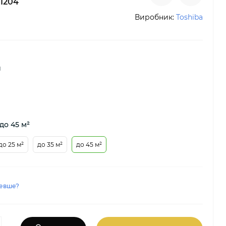
1204
Виробник:
Toshiba
й
до 45 м²
до 25 м²
до 35 м²
до 45 м²
евше?