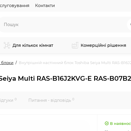
слуговування
Контакти
Для кількох кімнат
Комерційні рішення
 блоки
Внутрішній настінний блок Toshiba Seiya Multi RAS-B1
 Seiya Multi RAS-B16J2KVG-E RAS-B07B
0
0
ідгуки
Питання - відповідь
В наявнос