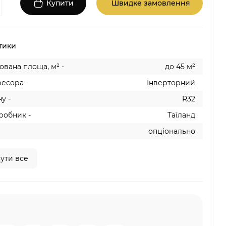
Купити
Швидке замовлення
тики
вана площа, м² -
до 45 м²
есора -
Інверторний
у -
R32
робник -
Таїланд
опціонально
ути все