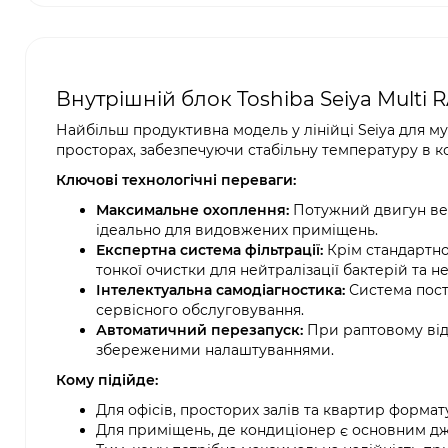
Внутрішній блок Toshiba Seiya Multi 
Найбільш продуктивна модель у лінійці Seiya для м
просторах, забезпечуючи стабільну температуру в 
Ключові технологічні переваги:
Максимальне охоплення:
Потужний двигун вен
ідеально для видовжених приміщень.
Експертна система фільтрації:
Крім стандартно
тонкої очистки для нейтралізації бактерій та н
Інтелектуальна самодіагностика:
Система пост
сервісного обслуговування.
Автоматичний перезапуск:
При раптовому відк
збереженими налаштуваннями.
Кому підійде:
Для офісів, просторих залів та квартир формат
Для приміщень, де кондиціонер є основним дж