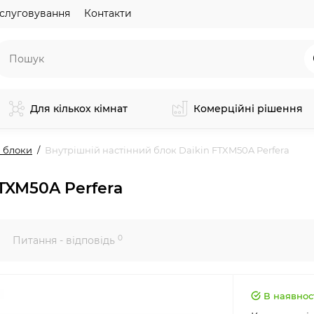
слуговування
Контакти
Для кількох кімнат
Комерційні рішення
 блоки
Внутрішній настінний блок Daikin FTXM50A Perfera
FTXM50A Perfera
0
Питання - відповідь
В наявнос