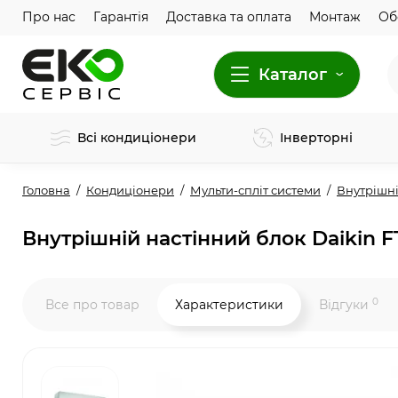
Про нас
Гарантія
Доставка та оплата
Монтаж
Об
Каталог
Всі кондиціонери
Інверторні
Головна
Кондиціонери
Мульти-спліт системи
Внутрішні
Внутрішній настінний блок Daikin 
0
Все про товар
Характеристики
Відгуки