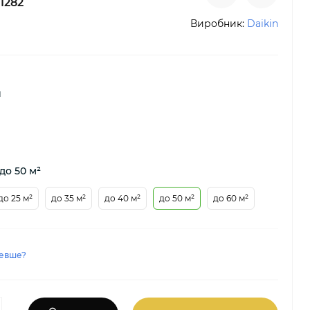
1282
Виробник:
Daikin
й
до 50 м²
до 25 м²
до 35 м²
до 40 м²
до 50 м²
до 60 м²
евше?