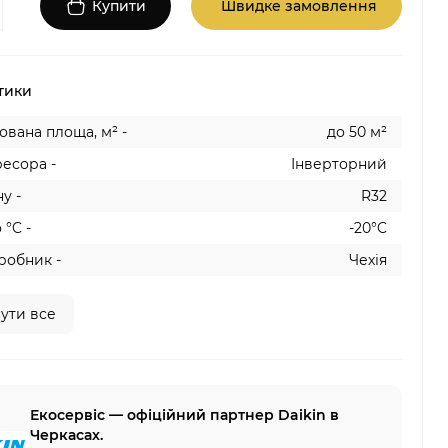
Купити
Швидке замовлення
тики
вана площа, м² -
до 50 м²
есора -
Інверторний
у -
R32
 °C -
-20°C
робник -
Чехія
ути все
Екосервіс — офіційний партнер Daikin в
Черкасах.