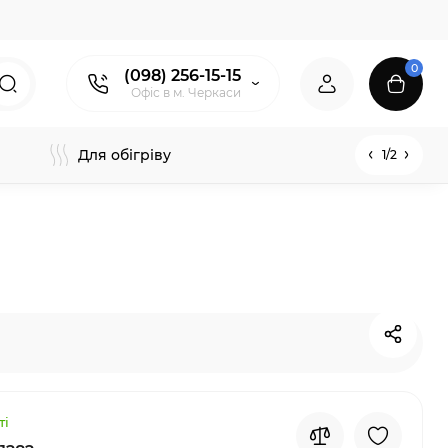
0
(098) 256-15-15
Офіс в м. Черкаси
Для обігріву
1/2
ті