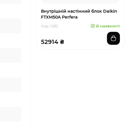
Внутрішній настінний блок Daikin
FTXM50A Perfera
Код: 1282
В наявності
52914 ₴