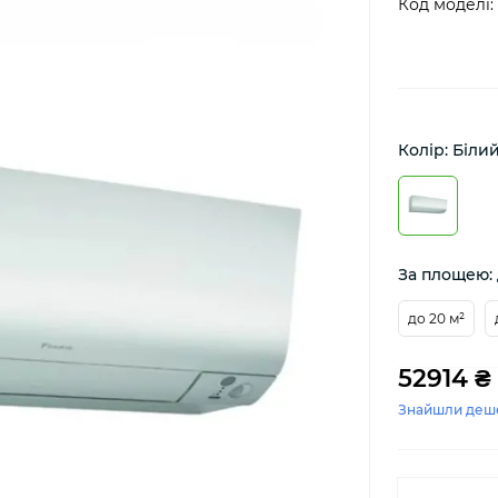
Код моделі:
Колір: Біли
За площею: 
до 20 м²
52914 ₴
Знайшли деш