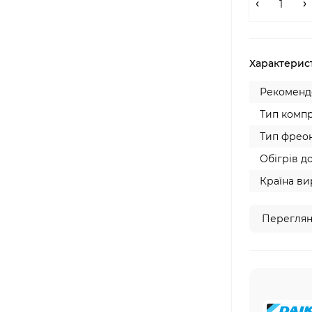
Характерис
Рекомендо
Тип компр
Тип фреон
Обігрів до
Країна ви
Переглян