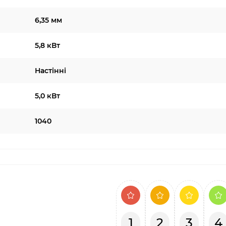
6,35 мм
5,8 кВт
Настінні
5,0 кВт
1040
1
2
3
4