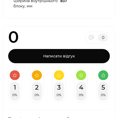
Ширина внутрішнього
837
блоку, мм
0
0
Написати відгук
1
2
3
4
5
0%
0%
0%
0%
0%