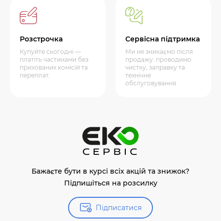
Розстрочка
Сервісна підтримка
Купуйте сьогодні —
Ми не зникаємо після
платіть частинами без
продажу: проводимо
прихованих комісій та
чистку, заправку та
переплат.
технічне
обслуговування
Бажаєте бути в курсі всіх акцій та знижок?
Підпишіться на розсилку
Підписатися