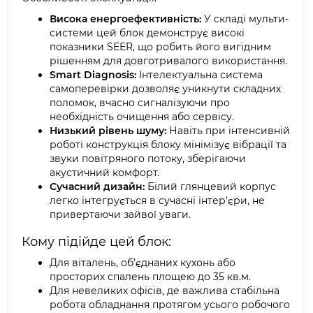
Висока енергоефективність:
У складі мульти-
системи цей блок демонструє високі
показники SEER, що робить його вигідним
рішенням для довготривалого використання.
Smart Diagnosis:
Інтелектуальна система
самоперевірки дозволяє уникнути складних
поломок, вчасно сигналізуючи про
необхідність очищення або сервісу.
Низький рівень шуму:
Навіть при інтенсивній
роботі конструкція блоку мінімізує вібрації та
звуки повітряного потоку, зберігаючи
акустичний комфорт.
Сучасний дизайн:
Білий глянцевий корпус
легко інтегрується в сучасні інтер'єри, не
привертаючи зайвої уваги.
Кому підійде цей блок:
Для віталень, об’єднаних кухонь або
просторих спалень площею до 35 кв.м.
Для невеликих офісів, де важлива стабільна
робота обладнання протягом усього робочого