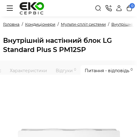
0
Головна
Кондиціонери
Мульти-спліт системи
Внутрішні 
Внутрішній настінний блок LG
Standard Plus S PM12SP
0
0
с
Характеристики
Відгуки
Питання - відповідь