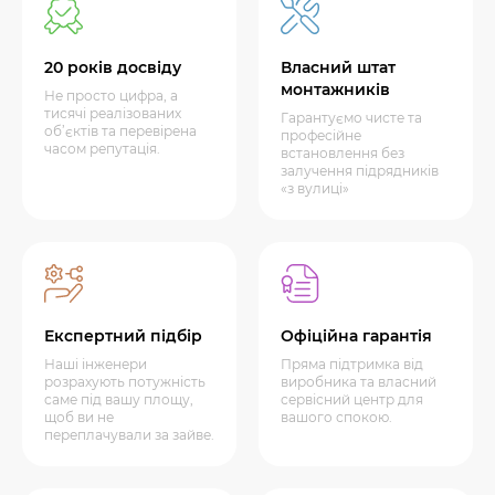
20 років досвіду
Власний штат
монтажників
Не просто цифра, а
тисячі реалізованих
Гарантуємо чисте та
об’єктів та перевірена
професійне
часом репутація.
встановлення без
залучення підрядників
«з вулиці»
Експертний підбір
Офіційна гарантія
Наші інженери
Пряма підтримка від
розрахують потужність
виробника та власний
саме під вашу площу,
сервісний центр для
щоб ви не
вашого спокою.
переплачували за зайве.