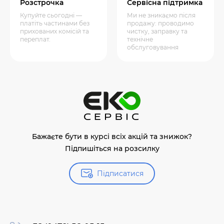
Розстрочка
Сервісна підтримка
Купуйте сьогодні —
Ми не зникаємо після
платіть частинами без
продажу: проводимо
прихованих комісій та
чистку, заправку та
переплат.
технічне
обслуговування
Бажаєте бути в курсі всіх акцій та знижок?
Підпишіться на розсилку
Підписатися