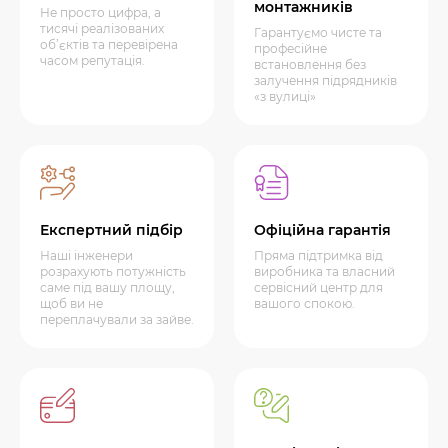
монтажників
Не просто цифра, а
тисячі реалізованих
Гарантуємо чисте та
об’єктів та перевірена
професійне
часом репутація.
встановлення без
залучення підрядників
«з вулиці»
Експертний підбір
Офіційна гарантія
Наші інженери
Пряма підтримка від
розрахують потужність
виробника та власний
саме під вашу площу,
сервісний центр для
щоб ви не
вашого спокою.
переплачували за зайве.