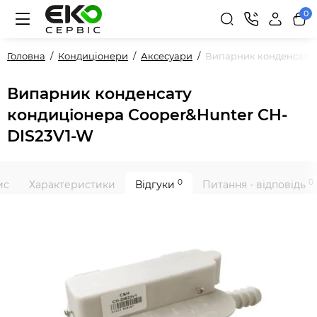
0
Головна
Кондиціонери
Аксесуари
Випарник конденсату 
Випарник конденсату
кондиціонера Cooper&Hunter CH-
DIS23V1-W
0
0
ис
Характеристики
Відгуки
Питання - відповідь