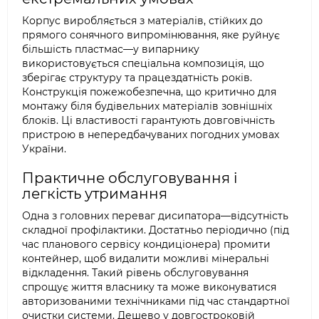
Корпус виробляється з матеріалів, стійких до
прямого сонячного випромінювання, яке руйнує
більшість пластмас—у випарнику
використовується спеціальна композиція, що
зберігає структуру та працездатність років.
Конструкція пожежобезпечна, що критично для
монтажу біля будівельних матеріалів зовнішніх
блоків. Ці властивості гарантують довговічність
пристрою в непередбачуваних погодних умовах
України.
Практичне обслуговування і
легкість утримання
Одна з головних переваг дисипатора—відсутність
складної профілактики. Достатньо періодично (під
час планового сервісу кондиціонера) промити
контейнер, щоб видалити можливі мінеральні
відкладення. Такий рівень обслуговування
спрощує життя власнику та може виконуватися
авторизованими технічниками під час стандартної
очистки системи. Дешево у довгостроковій