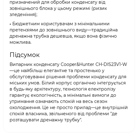
призначений для обробки конденсату від
зовнішнього блока у цьому режимі (ризик
зледеніння);
•
Бюджетним користувачам з мінімальними
претензіями до зовнішнього виду—традиційна
дренажна трубка дешевша, якщо вона фізично
можлива.
Підсумок
Випарник конденсату Cooper&Hunter CH-DIS23V1-W
—це найбільш елегантне та простенько у
обслуговуванні рішення проблеми конденсату для
міських умов. Білий корпус органічно інтегрується
в будь-яку архітектуру, технологія електролізу
гарантує екологічність, а мінімальні вимоги до
утримання означають спокій на весь сезон
охолодження. Це не просто прилад—це внутрішній
спокій власника, звільненого від проблеми "де
розташувати дренажну трубку".