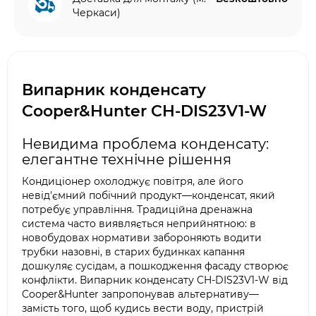
Черкаси)
Випарник конденсату
Cooper&Hunter CH-DIS23V1-W
Невидима проблема конденсату:
елегантне технічне рішення
Кондиціонер охолоджує повітря, але його
невід'ємний побічний продукт—конденсат, який
потребує управління. Традиційна дренажна
система часто виявляється неприйнятною: в
новобудовах нормативи забороняють водити
трубки назовні, в старих будинках капання
дошкуляє сусідам, а пошкодження фасаду створює
конфлікти. Випарник конденсату CH-DIS23V1-W від
Cooper&Hunter запропонував альтернативу—
замість того, щоб кудись вести воду, пристрій