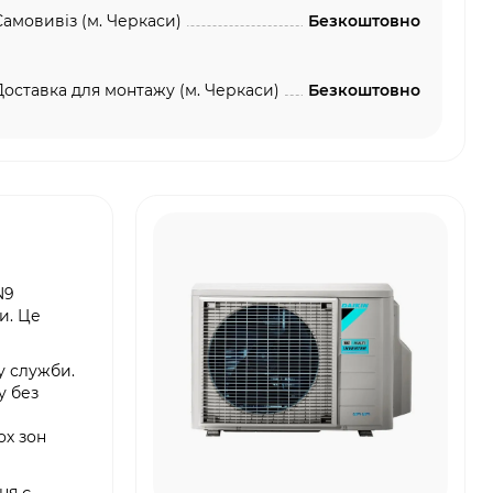
Самовивіз (м. Черкаси)
Безкоштовно
Доставка для монтажу (м. Черкаси)
Безкоштовно
N9
и. Це
у служби.
у без
ох зон
ня є