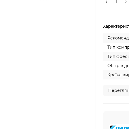
Характерис
Рекомендо
Тип компр
Тип фреон
Обігрів до
Країна ви
Переглян