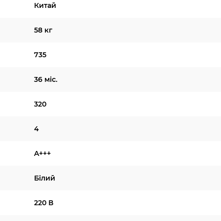
Китай
58 кг
735
36 міс.
320
4
A+++
Білий
220 В