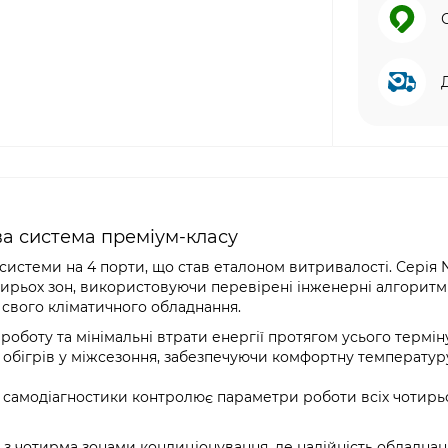
а система преміум-класу
системи на 4 порти, що став еталоном витривалості. Серія 
тирьох зон, використовуючи перевірені інженерні алгоритм
і свого кліматичного обладнання.
роботу та мінімальні втрати енергії протягом усього термін
обігрів у міжсезоння, забезпечуючи комфортну температур
самодіагностики контролює параметри роботи всіх чотирь
 з чотирма зонами кондиціонування, де надійність обладнан