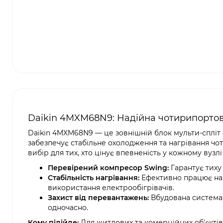
Daikin 4MXM68N9: Надійна чотирипортов
Daikin 4MXM68N9 — це зовнішній блок мульти-спліт 
забезпечує стабільне охолодження та нагрівання чо
вибір для тих, хто цінує впевненість у кожному вузл
Перевірений компресор Swing:
Гарантує тиху 
Стабільність нагрівання:
Ефективно працює на 
використання електрообігрівачів.
Захист від перевантажень:
Вбудована система 
одночасно.
Кому підійде:
Для житлових та комерційних об'єктів