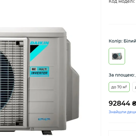
Код моделі:
Колір: Біли
За площею: 
до 70 м²
92844 
Знайшли деш